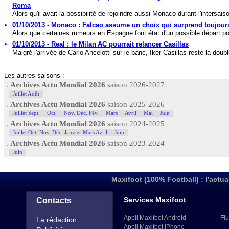
Roma
Alors qu'il avait la possibilité de rejoindre aussi Monaco durant l'intersaiso
01/10/2013 - Monaco : Falcao assume un choix qui surprend toujour
Alors que certaines rumeurs en Espagne font état d'un possible départ pou
01/10/2013 - Real : le Milan AC pourrait relancer Casillas
Malgré l'arrivée de Carlo Ancelotti sur le banc, Iker Casillas reste la doubl
Les autres saisons :
.
Archives Actu Mondial 2026
saison 2026-2027
Juillet Août
.
Archives Actu Mondial 2026
saison 2025-2026
Juillet Sept.
Oct.
Nov. Déc. Fév.
Mars
Avril
Mai
Juin
.
Archives Actu Mondial 2026
saison 2024-2025
Juillet Oct. Nov. Déc. Janvier Mars Avril
Juin
.
Archives Actu Mondial 2026
saison 2023-2024
Juin
Maxifoot (100% Football) : l'actua
Services Maxifoot
Contacts
Appli Maxifoot Android
Flu
La rédaction
Appli Maxifoot iPhone