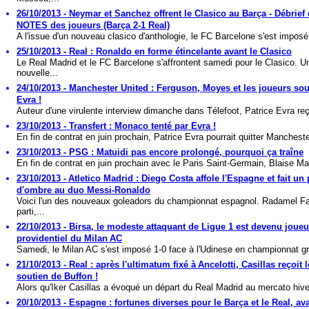
26/10/2013 - Neymar et Sanchez offrent le Clasico au Barça - Débrief 
NOTES des joueurs (Barça 2-1 Real)
A l'issue d'un nouveau clasico d'anthologie, le FC Barcelone s'est imposé 
25/10/2013 - Real : Ronaldo en forme étincelante avant le Clasico
Le Real Madrid et le FC Barcelone s'affrontent samedi pour le Clasico. U
nouvelle...
24/10/2013 - Manchester United : Ferguson, Moyes et les joueurs so
Evra !
Auteur d'une virulente interview dimanche dans Télefoot, Patrice Evra reço
23/10/2013 - Transfert : Monaco tenté par Evra !
En fin de contrat en juin prochain, Patrice Evra pourrait quitter Mancheste
23/10/2013 - PSG : Matuidi pas encore prolongé, pourquoi ça traîne
En fin de contrat en juin prochain avec le Paris Saint-Germain, Blaise Mat
23/10/2013 - Atletico Madrid : Diego Costa affole l'Espagne et fait un
d'ombre au duo Messi-Ronaldo
Voici l'un des nouveaux goleadors du championnat espagnol. Radamel F
parti,...
22/10/2013 - Birsa, le modeste attaquant de Ligue 1 est devenu joueu
providentiel du Milan AC
Samedi, le Milan AC s'est imposé 1-0 face à l'Udinese en championnat gr
21/10/2013 - Real : après l'ultimatum fixé à Ancelotti, Casillas reçoit l
soutien de Buffon !
Alors qu'Iker Casillas a évoqué un départ du Real Madrid au mercato hiver
20/10/2013 - Espagne : fortunes diverses pour le Barça et le Real, ava