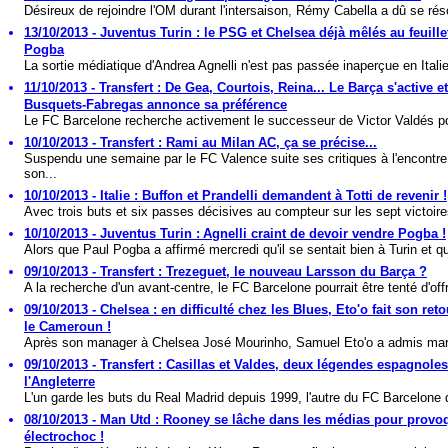
Désireux de rejoindre l'OM durant l'intersaison, Rémy Cabella a dû se rés
13/10/2013 - Juventus Turin : le PSG et Chelsea déjà mêlés au feuill
Pogba
La sortie médiatique d'Andrea Agnelli n'est pas passée inaperçue en Italie
11/10/2013 - Transfert : De Gea, Courtois, Reina... Le Barça s'active e
Busquets-Fabregas annonce sa préférence
Le FC Barcelone recherche activement le successeur de Victor Valdés pou
10/10/2013 - Transfert : Rami au Milan AC, ça se précise...
Suspendu une semaine par le FC Valence suite ses critiques à l'encontre
son...
10/10/2013 - Italie : Buffon et Prandelli demandent à Totti de revenir !
Avec trois buts et six passes décisives au compteur sur les sept victoire
10/10/2013 - Juventus Turin : Agnelli craint de devoir vendre Pogba !
Alors que Paul Pogba a affirmé mercredi qu'il se sentait bien à Turin et qu'i
09/10/2013 - Transfert : Trezeguet, le nouveau Larsson du Barça ?
A la recherche d'un avant-centre, le FC Barcelone pourrait être tenté d'offri
09/10/2013 - Chelsea : en difficulté chez les Blues, Eto'o fait son ret
le Cameroun !
Après son manager à Chelsea José Mourinho, Samuel Eto'o a admis mardi
09/10/2013 - Transfert : Casillas et Valdes, deux légendes espagnoles
l'Angleterre
L'un garde les buts du Real Madrid depuis 1999, l'autre du FC Barcelone 
08/10/2013 - Man Utd : Rooney se lâche dans les médias pour provo
électrochoc !