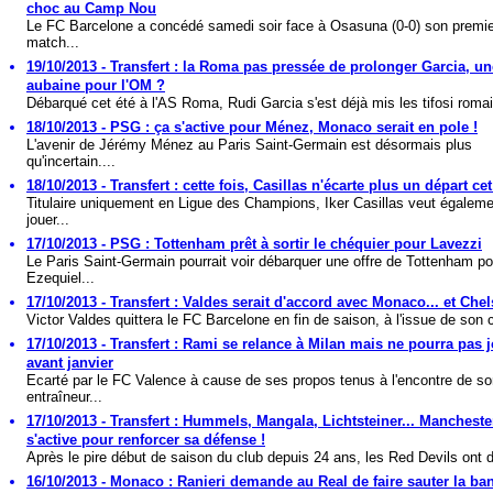
choc au Camp Nou
Le FC Barcelone a concédé samedi soir face à Osasuna (0-0) son premie
match...
19/10/2013 - Transfert : la Roma pas pressée de prolonger Garcia, un
aubaine pour l'OM ?
Débarqué cet été à l'AS Roma, Rudi Garcia s'est déjà mis les tifosi romai
18/10/2013 - PSG : ça s'active pour Ménez, Monaco serait en pole !
L'avenir de Jérémy Ménez au Paris Saint-Germain est désormais plus
qu'incertain....
18/10/2013 - Transfert : cette fois, Casillas n'écarte plus un départ cet
Titulaire uniquement en Ligue des Champions, Iker Casillas veut égalem
jouer...
17/10/2013 - PSG : Tottenham prêt à sortir le chéquier pour Lavezzi
Le Paris Saint-Germain pourrait voir débarquer une offre de Tottenham po
Ezequiel...
17/10/2013 - Transfert : Valdes serait d'accord avec Monaco... et Chel
Victor Valdes quittera le FC Barcelone en fin de saison, à l'issue de son c
17/10/2013 - Transfert : Rami se relance à Milan mais ne pourra pas 
avant janvier
Ecarté par le FC Valence à cause de ses propos tenus à l'encontre de s
entraîneur...
17/10/2013 - Transfert : Hummels, Mangala, Lichtsteiner... Mancheste
s'active pour renforcer sa défense !
Après le pire début de saison du club depuis 24 ans, les Red Devils ont d
16/10/2013 - Monaco : Ranieri demande au Real de faire sauter la ba