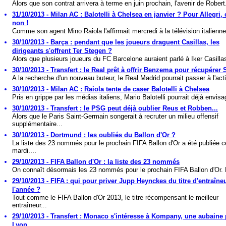
Alors que son contrat arrivera à terme en juin prochain, l'avenir de Robert.
31/10/2013 - Milan AC : Balotelli à Chelsea en janvier ? Pour Allegri, 
non !
Comme son agent Mino Raiola l'affirmait mercredi à la télévision italienne,
30/10/2013 - Barça : pendant que les joueurs draguent Casillas, les
dirigeants s'offrent Ter Stegen ?
Alors que plusieurs joueurs du FC Barcelone auraient parlé à Iker Casillas
30/10/2013 - Transfert : le Real prêt à offrir Benzema pour récupérer 
A la recherche d'un nouveau buteur, le Real Madrid pourrait passer à l'acti
30/10/2013 - Milan AC : Raiola tente de caser Balotelli à Chelsea
Pris en grippe par les médias italiens, Mario Balotelli pourrait déjà envisag
30/10/2013 - Transfert : le PSG peut déjà oublier Reus et Robben...
Alors que le Paris Saint-Germain songerait à recruter un milieu offensif
supplémentaire...
30/10/2013 - Dortmund : les oubliés du Ballon d'Or ?
La liste des 23 nommés pour le prochain FIFA Ballon d'Or a été publiée c
mardi....
29/10/2013 - FIFA Ballon d'Or : la liste des 23 nommés
On connaît désormais les 23 nommés pour le prochain FIFA Ballon d'Or. 
29/10/2013 - FIFA : qui pour priver Jupp Heynckes du titre d'entraîne
l'année ?
Tout comme le FIFA Ballon d'Or 2013, le titre récompensant le meilleur
entraîneur...
29/10/2013 - Transfert : Monaco s'intéresse à Kompany, une aubaine
Lyon