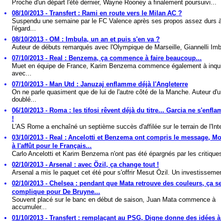
Proche d'un départ l'été dernier, Wayne Rooney a finalement poursuivi...
08/10/2013 - Transfert : Rami en route vers le Milan AC ?
Suspendu une semaine par le FC Valence après ses propos assez durs 
l'égard...
08/10/2013 - OM : Imbula, un an et puis s'en va ?
Auteur de débuts remarqués avec l'Olympique de Marseille, Giannelli Imb
07/10/2013 - Real : Benzema, ça commence à faire beaucoup...
Muet en équipe de France, Karim Benzema commence également à inqui
avec...
07/10/2013 - Man Utd : Januzaj enflamme déjà l'Angleterre
On ne parle quasiment que de lui de l'autre côté de la Manche. Auteur d'
doublé...
06/10/2013 - Roma : les tifosi rêvent déjà du titre... Garcia ne s'enf
!
L'AS Rome a enchaîné un septième succès d'affilée sur le terrain de l'Inte
03/10/2013 - Real : Ancelotti et Benzema ont compris le message, M
à l'affût pour le Français...
Carlo Ancelotti et Karim Benzema n'ont pas été épargnés par les critiques
02/10/2013 - Arsenal : avec Özil, ça change tout !
Arsenal a mis le paquet cet été pour s'offrir Mesut Özil. Un investissemen
02/10/2013 - Chelsea : pendant que Mata retrouve des couleurs, ça s
complique pour De Bruyne...
Souvent placé sur le banc en début de saison, Juan Mata commence à
accumuler...
01/10/2013 - Transfert : remplaçant au PSG, Digne donne des idées à