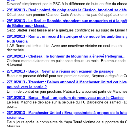
Devancé simplement par le PSG à la différence de buts en tête du class
29/10/2013 - Real : pointé du doigt après le Clasico, Ancelotti se déf
Défait pour son premier Clasico, Carlo Ancelotti n'a pas échappé aux criti
29/10/2013 - Le Real et Ronaldo répondent aux moqueries et à la pré
de Blatter pour Messi...
Sepp Blatter s'est laissé aller à quelques confidences au sujet de Lionel 
28/10/2013 - Roma : un record historique et de nouvelles ambitions 
Rudi Garcia
L'AS Rome est irrésistible. Avec une neuvième victoire en neuf matchs
décrochée...
28/10/2013 - Chelsea : le bonheur de Mourinho a énervé Pellegrini...
Chelsea monte clairement en puissance depuis un mois. En embuscade
d'Arsenal...
27/10/2013 - Barça : Neymar a réussi son examen de passage
Buteur et passeur décisif pour son premier clasico, Neymar a régalé le C
27/10/2013 - Transfert : Baines annoncé à Manchester United cet hiver
poussé vers la sortie ?
En fin de contrat en juin prochain, Patrice Evra pourrait partir de Manches
26/10/2013 - Barça - Real : un parfum de renouveau pour le Clasico
Le Real Madrid se déplace sur la pelouse du FC Barcelone ce samedi (1
pour...
26/10/2013 - Manchester United : Evra pessimiste à propos de la lutte
racisme...
Deux jours après la complainte de Yaya Touré victime de supporters du
Moscou,...