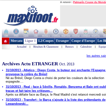
A retenir :
Palmarès Coupe du Mond
OM
PSG
Lyon
Lille
Monaco
Chelsea
Man Utd
Arsenal
Liverpool
ManCity
Ba
+ de clubs
Mercato
Ligue 1
L2/Coupes
Etranger
Coupe d'Europe
Les B
Actualité
|
Résultats & Classement
|
Buteurs
|
Calendrier
|
Equipe
les autres sa
Archives Actu ETRANGER
Oct. 2013
31/10/2013 - Atletico : Diego Costa, le buteur qui enchante l'Espagne 
provoque la colère du Brésil
Né au Brésil, Diego Costa a choisi de porter les couleurs de la sélection
espagnole....
31/10/2013 - Real : face à Séville, Ronaldo, Benzema et Bale ont oubl
tracas et fait taire les critiques...
Après sa défaite face au Barça, le Real Madrid s'est relancé mercredi soir
31/10/2013 - Transfert : le Barça s'ajoute à la liste des prétendants de
Lewandowski...