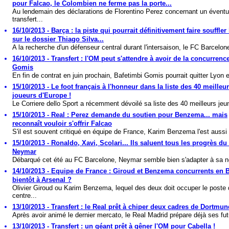
pour Falcao, le Colombien ne ferme pas la porte...
Au lendemain des déclarations de Florentino Perez concernant un éventu
transfert...
16/10/2013 - Barça : la piste qui pourrait définitivement faire souffle
sur le dossier Thiago Silva...
A la recherche d'un défenseur central durant l'intersaison, le FC Barcelone
16/10/2013 - Transfert : l'OM peut s'attendre à avoir de la concurrenc
Gomis
En fin de contrat en juin prochain, Bafetimbi Gomis pourrait quitter Lyon e
15/10/2013 - Le foot français à l'honneur dans la liste des 40 meilleu
joueurs d'Europe !
Le Corriere dello Sport a récemment dévoilé sa liste des 40 meilleurs jeu
15/10/2013 - Real : Perez demande du soutien pour Benzema... mais
reconnaît vouloir s'offrir Falcao
S'il est souvent critiqué en équipe de France, Karim Benzema l'est aussi 
15/10/2013 - Ronaldo, Xavi, Scolari... Ils saluent tous les progrès du
Neymar
Débarqué cet été au FC Barcelone, Neymar semble bien s'adapter à sa no
14/10/2013 - Equipe de France : Giroud et Benzema concurrents en Bl
bientôt à Arsenal ?
Olivier Giroud ou Karim Benzema, lequel des deux doit occuper le poste 
centre...
13/10/2013 - Transfert : le Real prêt à chiper deux cadres de Dortmun
Après avoir animé le dernier mercato, le Real Madrid prépare déjà ses fut
13/10/2013 - Transfert : un géant prêt à gêner l'OM pour Cabella !