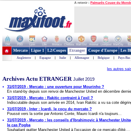
A retenir :
Palmarès Coupe du Mond
OM
PSG
Lyon
Lille
Monaco
Chelsea
Man Utd
Arsenal
Liverpool
ManCity
Ba
+ de clubs
Mercato
Ligue 1
L2/Coupes
Etranger
Coupe d'Europe
Les B
Angleterre
|
Espagne
|
Italie
|
Allemagne
|
Belgique
|
Pays-Bas
les autres sa
Archives Actu ETRANGER
Juillet 2019
31/07/2019 - Mercato : une ouverture pour Mourinho ?
En stand-by depuis son renvoi de Manchester United en décembre dernier
31/07/2019 - Mercato : Rakitic contraint à l'exil ?
Indiscutable depuis son arrivée en 2014, Ivan Rakitic a vu sa cote dégring
31/07/2019 - Inter : Icardi, le cocu du mercato ?
Poussé vers la sortie par Antonio Conte, Mauro Icardi n'a toujours...
31/07/2019 - Mercato : les conseils d'Ibrahimovic à Manchester Unit
le cas Pogba
Souhaitant quitter Manchester United à l'occasion de ce mercato d'été,...