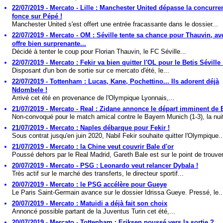
22/07/2019 - Mercato - Lille : Manchester United dépasse la concurre
fonce sur Pépé !
Manchester United s'est offert une entrée fracassante dans le dossier...
22/07/2019 - Mercato - OM : Séville tente sa chance pour Thauvin, a
offre bien surprenante...
Décidé à tenter le coup pour Florian Thauvin, le FC Séville...
22/07/2019 - Mercato : Fekir va bien quitter l'OL pour le Betis Séville 
Disposant d'un bon de sortie sur ce mercato d'été, le...
22/07/2019 - Tottenham : Lucas, Kane, Pochettino... Ils adorent déjà
Ndombele !
Arrivé cet été en provenance de l'Olympique Lyonnais,...
21/07/2019 - Mercato - Real : Zidane annonce le départ imminent de B
Non-convoqué pour le match amical contre le Bayern Munich (1-3), la nuit
21/07/2019 - Mercato : Naples débarque pour Fekir !
Sous contrat jusqu'en juin 2020, Nabil Fekir souhaite quitter l'Olympique..
21/07/2019 - Mercato : la Chine veut couvrir Bale d'or
Poussé dehors par le Real Madrid, Gareth Bale est sur le point de trouver
20/07/2019 - Mercato - PSG : Leonardo veut relancer Dybala !
Très actif sur le marché des transferts, le directeur sportif...
20/07/2019 - Mercato : le PSG accélère pour Gueye
Le Paris Saint-Germain avance sur le dossier Idrissa Gueye. Pressé, le..
20/07/2019 - Mercato : Matuidi a déjà fait son choix
Annoncé possible partant de la Juventus Turin cet été,...
20/07/2019 - Mercato - Tottenham : Eriksen poussé vers la sortie ?