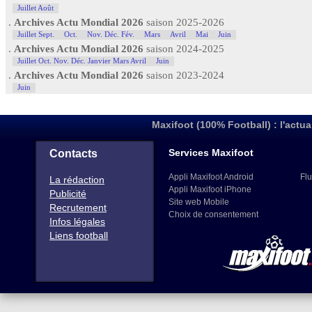
Juillet Août
.
Archives Actu Mondial 2026
saison 2025-2026
Juillet Sept.
Oct.
Nov. Déc. Fév.
Mars
Avril
Mai
Juin
.
Archives Actu Mondial 2026
saison 2024-2025
Juillet Oct. Nov. Déc. Janvier Mars Avril
Juin
.
Archives Actu Mondial 2026
saison 2023-2024
Juin
Maxifoot (100% Football) : l'actua
Services Maxifoot
Contacts
Appli Maxifoot Android
Flu
La rédaction
Appli Maxifoot iPhone
Publicité
Site web Mobile
Recrutement
Choix de consentement
Infos légales
Liens football