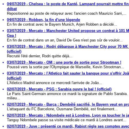
04/07/2019 - Chelsea : le poste de Kanté, Lampard pourrait mettre fin
débat
Repositionné au poste de relayeur avec l'ancien coach Maurizio Sarri,...
04/07/2019 - Robben, la fin d'une légende
En fin de contrat avec le Bayern Munich, Arjen Robben a décidé...
03/07/2019 - Mercato : Manchester United propose un contrat à 101 
Gea !
En fin de contrat dans un an, David De Gea n'est pas sûr de vouloir...
03/07/2019 - Mercato : Rodri débarque à Manchester City pour 70 M€ 
(officiel)
Recruté l'été dernier, Rodri quitte déjà...
03/07/2019 - Mercato - OM : une porte de sortie pour Strootman !
Poussé vers la sortie par l'Olympique de Marseille, Kevin Strootman...
03/07/2019 - Mercato : l'Atletico fait sauter la banque pour s'offrir Joã
(officiel)
L'Atletico Madrid annonce ce mercredi l'arrivée de João...
02/07/2019 - Mercato - PSG : Sarabia ouvre le bal ! (officiel)
Le Paris Saint-Germain annonce ce mardi la signature de Pablo Sarabia.
milieu...
02/07/2019 - Mercato - Barça : Dembélé sacrifié, le Bayern veut en prof
L'attaquant du FC Barcelone, Ousmane Dembélé, est finalement...
02/07/2019 - Mercato : Ndombele est à Londres, Lyon va toucher le ja
Tanguy Ndombele passe sa visite médicale ce mardi à Londres avant...
02/07/2019 - Juve : présenté ce mardi, Rabiot règle ses comptes ave