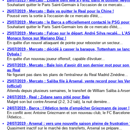
26/07/2019 - Mercato : Zidane tient tête à Pérez dans le dossier Neyma
Souhaitant quitter le Paris Saint-Germain à l'occasion de ce mercato...
26/07/2019 - Mercato : Bale va quitter le Real pour la Chine !
Poussé vers la sortie à l'occasion de ce mercato d'été,...
25/07/2019 - Mercato : le Barça a officiellement contacté le PSG pou
Souhaitant quitter le Paris Saint-Germain lors de ce mercato d'été,...
25/07/2019 - Mercato : Falcao sur le départ, André Silva recalé... L'A
Monaco fonce sur Mariano Díaz !
En quête d'un nouvel attaquant de pointe pour rebooster un secteur...
25/07/2019 - Mercato : décidé à casser la baraque, Tottenham se lanc
Dybala !
En quête d'un nouveau joueur offensif, capable d'évoluer...
25/07/2019 - Mercato : Bale loin d'avoir dit son dernier mot pour son
au Real
Ne figurant pas dans les plans de l'entraîneur du Real Madrid Zinédine...
25/07/2019 - Mercato : Saliba file à Arsenal, vente record pour les Ver
(officiel)
Attendu depuis plusieurs semaines, le transfert de William Saliba à Arsen
24/07/2019 - Real : Zidane sans pitié pour Bale
Malgré son but contre Arsenal (2-2, 3-2 tab), la nuit dernière...
24/07/2019 - Barça : l'Atletico tente d'empêcher Griezmann de jouer !
En conflit avec Antoine Griezmann et son nouveau club, le FC Barcelone
l'Atletico...
24/07/2019 - Arsenal : vers une nouvelle saison pleine de frustration 
Quasiment inactif sur le marché des transferts, Arsenal se prépare...