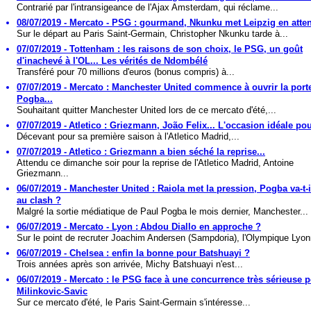
Contrarié par l'intransigeance de l'Ajax Amsterdam, qui réclame...
08/07/2019 - Mercato - PSG : gourmand, Nkunku met Leipzig en attent
Sur le départ au Paris Saint-Germain, Christopher Nkunku tarde à...
07/07/2019 - Tottenham : les raisons de son choix, le PSG, un goût
d'inachevé à l'OL... Les vérités de Ndombélé
Transféré pour 70 millions d'euros (bonus compris) à...
07/07/2019 - Mercato : Manchester United commence à ouvrir la port
Pogba...
Souhaitant quitter Manchester United lors de ce mercato d'été,...
07/07/2019 - Atletico : Griezmann, João Felix... L'occasion idéale p
Décevant pour sa première saison à l'Atletico Madrid,...
07/07/2019 - Atletico : Griezmann a bien séché la reprise...
Attendu ce dimanche soir pour la reprise de l'Atletico Madrid, Antoine
Griezmann...
06/07/2019 - Manchester United : Raiola met la pression, Pogba va-t-il
au clash ?
Malgré la sortie médiatique de Paul Pogba le mois dernier, Manchester...
06/07/2019 - Mercato - Lyon : Abdou Diallo en approche ?
Sur le point de recruter Joachim Andersen (Sampdoria), l'Olympique Lyonn
06/07/2019 - Chelsea : enfin la bonne pour Batshuayi ?
Trois années après son arrivée, Michy Batshuayi n'est...
06/07/2019 - Mercato : le PSG face à une concurrence très sérieuse 
Milinkovic-Savic
Sur ce mercato d'été, le Paris Saint-Germain s'intéresse...