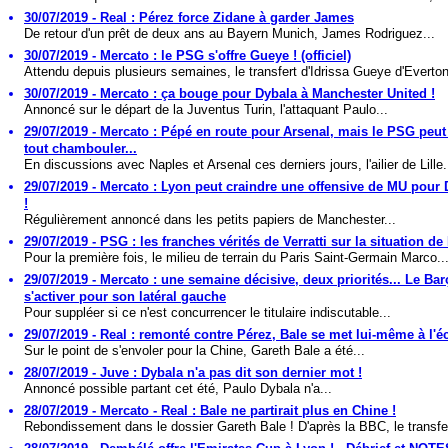
30/07/2019 - Real : Pérez force Zidane à garder James
De retour d'un prêt de deux ans au Bayern Munich, James Rodriguez...
30/07/2019 - Mercato : le PSG s'offre Gueye ! (officiel)
Attendu depuis plusieurs semaines, le transfert d'Idrissa Gueye d'Everton
30/07/2019 - Mercato : ça bouge pour Dybala à Manchester United !
Annoncé sur le départ de la Juventus Turin, l'attaquant Paulo...
29/07/2019 - Mercato : Pépé en route pour Arsenal, mais le PSG peut
tout chambouler...
En discussions avec Naples et Arsenal ces derniers jours, l'ailier de Lille.
29/07/2019 - Mercato : Lyon peut craindre une offensive de MU pour
!
Régulièrement annoncé dans les petits papiers de Manchester...
29/07/2019 - PSG : les franches vérités de Verratti sur la situation d
Pour la première fois, le milieu de terrain du Paris Saint-Germain Marco..
29/07/2019 - Mercato : une semaine décisive, deux priorités... Le Bar
s'activer pour son latéral gauche
Pour suppléer si ce n'est concurrencer le titulaire indiscutable...
29/07/2019 - Real : remonté contre Pérez, Bale se met lui-même à l'éc
Sur le point de s'envoler pour la Chine, Gareth Bale a été...
28/07/2019 - Juve : Dybala n'a pas dit son dernier mot !
Annoncé possible partant cet été, Paulo Dybala n'a...
28/07/2019 - Mercato - Real : Bale ne partirait plus en Chine !
Rebondissement dans le dossier Gareth Bale ! D'après la BBC, le transfer