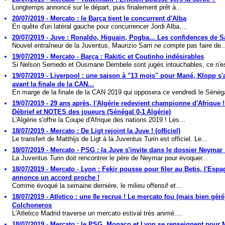
Longtemps annoncé sur le départ, puis finalement prêt à...
20/07/2019 - Mercato : le Barça tient le concurrent d'Alba
En quête d'un latéral gauche pour concurrencer Jordi Alba,...
20/07/2019 - Juve : Ronaldo, Higuain, Pogba... Les confidences de S
Nouvel entraîneur de la Juventus, Maurizio Sarri ne compte pas faire de..
19/07/2019 - Mercato - Barça : Rakitic et Coutinho indésirables
Si Nelson Semedo et Ousmane Dembele sont jugés intouchables, ce n'es
19/07/2019 - Liverpool : une saison à "13 mois" pour Mané, Klopp s
avant la finale de la CAN...
En marge de la finale de la CAN 2019 qui opposera ce vendredi le Sénéga
19/07/2019 - 29 ans après, l'Algérie redevient championne d'Afrique !
Débrief et NOTES des joueurs (Sénégal 0-1 Algérie)
L'Algérie s'offre la Coupe d'Afrique des nations 2019 ! Les...
18/07/2019 - Mercato : De Ligt rejoint la Juve ! (officiel)
Le transfert de Matthijs de Ligt à la Juventus Turin est officiel. Le...
18/07/2019 - Mercato - PSG : la Juve s'invite dans le dossier Neymar 
La Juventus Turin doit rencontrer le père de Neymar pour évoquer...
18/07/2019 - Mercato - Lyon : Fekir pousse pour filer au Betis, l'Esp
annonce un accord proche !
Comme évoqué la semaine dernière, le milieu offensif et...
18/07/2019 - Atletico : une 8e recrue ! Le mercato fou (mais bien géré
Colchoneros
L'Atletico Madrid traverse un mercato estival très animé....
18/07/2019 - Mercato : le PSG, Monaco et Lyon se renseignent pour 