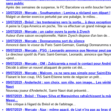
sans public
Après des semaines de suspense, le FC Barcelone va enfin boucler l'arri
10/07/2019 - Mercato - Southampton : Lemina a réclamé son départ !
Malgré un dernier exercice perturbé par une pubalgie, le milieu...
10/07/2019 - Brésil : les trentenaires vers la sortie... à deux exceptio
A peine la Copa America en poche, Tite va effectuer un grand ménage au.
10/07/2019 - Mercato : un cador ouvre la porte à Ziyech
Auteur d'une saison exceptionnelle, Hakim Ziyech dispose d'un bon de...
10/07/2019 - Mercato : Donnarumma sort du silence
Annoncé dans le viseur du Paris Saint-Germain, Gianluigi Donnarumma s'
09/07/2019 - Mercato - PSG : Leonardo annonce que Neymar peut part
Le directeur sportif du Paris Saint-Germain, Leonardo, annonce que Ney
«peut...
09/07/2019 - Mercato - OM : Zubizarreta a noué le contact pour André
Décidé à attirer un nouvel attaquant de pointe cet été,...
09/07/2019 - Mercato : Malcom, ça ne sera pas simple pour Saint-Etie
Flairant le bon coup, l'AS Saint-Etienne tente de négocier un prêt...
09/07/2019 - Anderlecht : son choix, son rôle, son image... Les vérit
Nasri
Nouveau joueur d'Anderlecht, Samir Nasri était présenté...
08/07/2019 - Brésil : Thiago Silva et Marquinhos rafraîchissent la m
Messi...
Très critique à l'égard du Brésil et de l'arbitrage...
08/07/2019 - Mercato - Ajax : même agacé, de Ligt n'ira pas au bras d