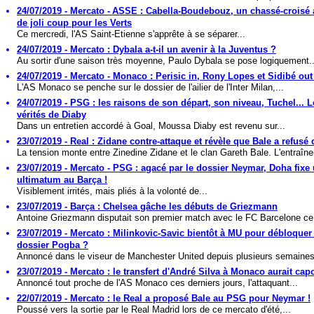
24/07/2019 - Mercato - ASSE : Cabella-Boudebouz, un chassé-croisé 
de joli coup pour les Verts
Ce mercredi, l'AS Saint-Etienne s'apprête à se séparer...
24/07/2019 - Mercato : Dybala a-t-il un avenir à la Juventus ?
Au sortir d'une saison très moyenne, Paulo Dybala se pose logiquement..
24/07/2019 - Mercato - Monaco : Perisic in, Rony Lopes et Sidibé out
L'AS Monaco se penche sur le dossier de l'ailier de l'Inter Milan,...
24/07/2019 - PSG : les raisons de son départ, son niveau, Tuchel... L
vérités de Diaby
Dans un entretien accordé à Goal, Moussa Diaby est revenu sur...
23/07/2019 - Real : Zidane contre-attaque et révèle que Bale a refusé 
La tension monte entre Zinedine Zidane et le clan Gareth Bale. L'entraîneu
23/07/2019 - Mercato - PSG : agacé par le dossier Neymar, Doha fixe
ultimatum au Barça !
Visiblement irrités, mais pliés à la volonté de...
23/07/2019 - Barça : Chelsea gâche les débuts de Griezmann
Antoine Griezmann disputait son premier match avec le FC Barcelone ce 
23/07/2019 - Mercato : Milinkovic-Savic bientôt à MU pour débloquer 
dossier Pogba ?
Annoncé dans le viseur de Manchester United depuis plusieurs semaines,
23/07/2019 - Mercato : le transfert d'André Silva à Monaco aurait capo
Annoncé tout proche de l'AS Monaco ces derniers jours, l'attaquant...
22/07/2019 - Mercato : le Real a proposé Bale au PSG pour Neymar !
Poussé vers la sortie par le Real Madrid lors de ce mercato d'été,...