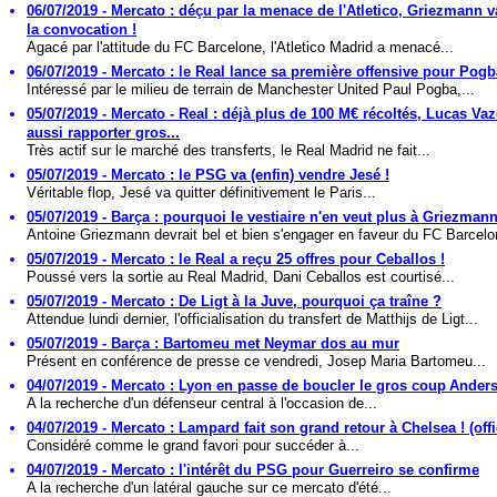
06/07/2019 - Mercato : déçu par la menace de l'Atletico, Griezmann 
la convocation !
Agacé par l'attitude du FC Barcelone, l'Atletico Madrid a menacé...
06/07/2019 - Mercato : le Real lance sa première offensive pour Pogb
Intéressé par le milieu de terrain de Manchester United Paul Pogba,...
05/07/2019 - Mercato - Real : déjà plus de 100 M€ récoltés, Lucas Va
aussi rapporter gros...
Très actif sur le marché des transferts, le Real Madrid ne fait...
05/07/2019 - Mercato : le PSG va (enfin) vendre Jesé !
Véritable flop, Jesé va quitter définitivement le Paris...
05/07/2019 - Barça : pourquoi le vestiaire n'en veut plus à Griezman
Antoine Griezmann devrait bel et bien s'engager en faveur du FC Barcelo
05/07/2019 - Mercato : le Real a reçu 25 offres pour Ceballos !
Poussé vers la sortie au Real Madrid, Dani Ceballos est courtisé...
05/07/2019 - Mercato : De Ligt à la Juve, pourquoi ça traîne ?
Attendue lundi dernier, l'officialisation du transfert de Matthijs de Ligt...
05/07/2019 - Barça : Bartomeu met Neymar dos au mur
Présent en conférence de presse ce vendredi, Josep Maria Bartomeu...
04/07/2019 - Mercato : Lyon en passe de boucler le gros coup Anders
A la recherche d'un défenseur central à l'occasion de...
04/07/2019 - Mercato : Lampard fait son grand retour à Chelsea ! (offi
Considéré comme le grand favori pour succéder à...
04/07/2019 - Mercato : l'intérêt du PSG pour Guerreiro se confirme
A la recherche d'un latéral gauche sur ce mercato d'été...