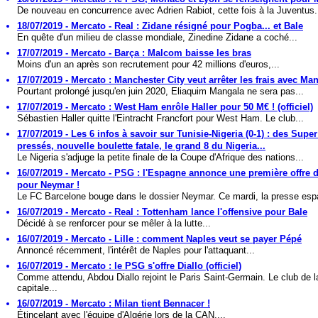
De nouveau en concurrence avec Adrien Rabiot, cette fois à la Juventus.
18/07/2019 - Mercato - Real : Zidane résigné pour Pogba... et Bale
En quête d'un milieu de classe mondiale, Zinedine Zidane a coché...
17/07/2019 - Mercato - Barça : Malcom baisse les bras
Moins d'un an après son recrutement pour 42 millions d'euros,...
17/07/2019 - Mercato : Manchester City veut arrêter les frais avec Ma
Pourtant prolongé jusqu'en juin 2020, Eliaquim Mangala ne sera pas...
17/07/2019 - Mercato : West Ham enrôle Haller pour 50 M€ ! (officiel)
Sébastien Haller quitte l'Eintracht Francfort pour West Ham. Le club...
17/07/2019 - Les 6 infos à savoir sur Tunisie-Nigeria (0-1) : des Supe
pressés, nouvelle boulette fatale, le grand 8 du Nigeria...
Le Nigeria s'adjuge la petite finale de la Coupe d'Afrique des nations...
16/07/2019 - Mercato - PSG : l'Espagne annonce une première offre 
pour Neymar !
Le FC Barcelone bouge dans le dossier Neymar. Ce mardi, la presse espa
16/07/2019 - Mercato - Real : Tottenham lance l'offensive pour Bale
Décidé à se renforcer pour se mêler à la lutte...
16/07/2019 - Mercato - Lille : comment Naples veut se payer Pépé
Annoncé récemment, l'intérêt de Naples pour l'attaquant...
16/07/2019 - Mercato : le PSG s'offre Diallo (officiel)
Comme attendu, Abdou Diallo rejoint le Paris Saint-Germain. Le club de l
capitale...
16/07/2019 - Mercato : Milan tient Bennacer !
Étincelant avec l'équipe d'Algérie lors de la CAN,...