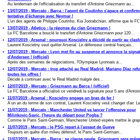
Au lendemain de l'officialisation du transfert d'Antoine Griezmann au...
13/07/2019 - Mercato - Barça : l'agent de Coutinho s'agace et confirm
tentative d'échange avec Neymar !
L'un des agents de Philippe Coutinho, Kia Joorabchian, affirme que le FC.
13/07/2019 - Atletico : la réponse du clan Griezmann !
Le FC Barcelone a bouclé le transfert d'Antoine Griezmann pour 120...
12/07/2019 - Arsenal : pourquoi Koscielny a décidé de partir au clash
Laurent Koscielny veut quitter Arsenal. Le défenseur central français...
12/07/2019 - Mercato : Lyon met fin au suspense et annonce la signa
d'Andersen ! (officiel)
Après des semaines de négociations, l'Olympique Lyonnais a...
12/07/2019 - Mercato : trop attaché au Real Madrid, Mariano Díaz ref
toutes les offres !
Décidé à continuer avec le Real Madrid malgré des...
12/07/2019 - Mercato : Griezmann au Barça ! (officiel)
Le FC Barcelone a officialisé ce vendredi la signature pour 5 ans d'Antoin
11/07/2019 - Arsenal : Koscielny engage un bras de fer !
A un an du terme de son contrat, Laurent Koscielny veut changer d'air. Le
11/07/2019 - Mercato : Manchester United va lancer l'offensive pour
Milinkovic-Savic, l'heure du départ pour Pogba ?
Comme le Paris Saint-Germain, Manchester United espère mettre le grapp
11/07/2019 - Mercato : le PSG repart à l'assaut de Gueye
Toujours en quête d'un milieu défensif, le Paris Saint-Germain...
11/07/2019 - Mercato - Barça : sa clause payée, Griezmann sera prés