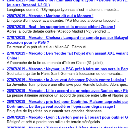
28/07/2019 - Dembélé offre l'Emirates Cup à Lyon ! - Débrief et NOT
joueurs (Arsenal 1-2 OL)
Longtemps dominé, l'Olympique Lyonnais s'est finalement imposé...
28/07/2019 - Mercato : Mariano dit oui à Monaco !
En quête d'un nouvel avant-centre, l'AS Monaco a obtenu l'accord...
28/07/2019 - Real : les supporters et la presse ciblent Zidane !
Après la lourde défaite contre l'Atletico Madrid (7-3) vendredi...
27/07/2019 - Mercato - Chelsea : Lampard ne compte pas sur Bakayo
occasion pour le PSG ?
De retour d'un prêt réussi au Milan AC, Tiémoué...
27/07/2019 - Mercato : Ben Yedder fait l'objet d'un assaut XXL venant
Chine !
A l'approche de la fin du mercato d'été en Chine (31 juillet),...
27/07/2019 - Mercato : Neymar, le PSG prêt à faire un pas vers le Bar
Souhaitant quitter le Paris Saint-Germain à l'occasion de ce mercato...
27/07/2019 - Mercato : la Juve veut échanger Dybala contre Lukaku !
La Juventus Turin prépare une offensive pour Romelu Lukaku. Alors que..
26/07/2019 - Mercato - Lille : accord de principe avec Naples pour Pé
La presse italienne annonce un accord de principe entre Lille et Naples po
26/07/2019 - Mercato : prix fixé pour Coutinho, Malcom approché par
Dortmund... Le Barça veut accélérer l'opération dégraissage !
En quête de liquidités pour couvrir ses grandes dépenses...
26/07/2019 - Mercato - Lyon : Everton pense à Tousart pour oublier G
Résigné et prêt à perdre son milieu de terrain sénégalais...