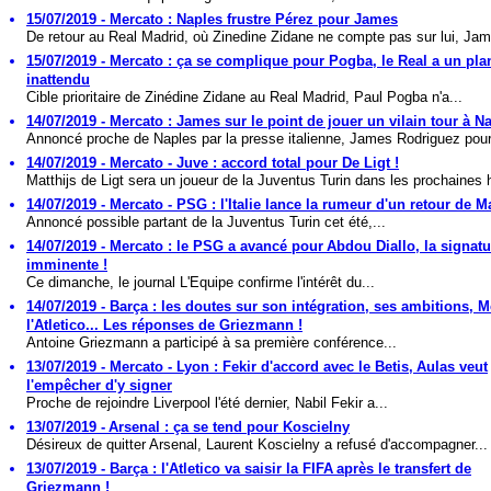
15/07/2019 - Mercato : Naples frustre Pérez pour James
De retour au Real Madrid, où Zinedine Zidane ne compte pas sur lui, Jam
15/07/2019 - Mercato : ça se complique pour Pogba, le Real a un pla
inattendu
Cible prioritaire de Zinédine Zidane au Real Madrid, Paul Pogba n'a...
14/07/2019 - Mercato : James sur le point de jouer un vilain tour à N
Annoncé proche de Naples par la presse italienne, James Rodriguez pourr
14/07/2019 - Mercato - Juve : accord total pour De Ligt !
Matthijs de Ligt sera un joueur de la Juventus Turin dans les prochaines h
14/07/2019 - Mercato - PSG : l'Italie lance la rumeur d'un retour de M
Annoncé possible partant de la Juventus Turin cet été,...
14/07/2019 - Mercato : le PSG a avancé pour Abdou Diallo, la signatu
imminente !
Ce dimanche, le journal L'Equipe confirme l'intérêt du...
14/07/2019 - Barça : les doutes sur son intégration, ses ambitions, M
l'Atletico... Les réponses de Griezmann !
Antoine Griezmann a participé à sa première conférence...
13/07/2019 - Mercato - Lyon : Fekir d'accord avec le Betis, Aulas veut
l'empêcher d'y signer
Proche de rejoindre Liverpool l'été dernier, Nabil Fekir a...
13/07/2019 - Arsenal : ça se tend pour Koscielny
Désireux de quitter Arsenal, Laurent Koscielny a refusé d'accompagner...
13/07/2019 - Barça : l'Atletico va saisir la FIFA après le transfert de
Griezmann !