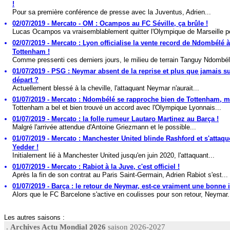
!
Pour sa première conférence de presse avec la Juventus, Adrien...
02/07/2019 - Mercato - OM : Ocampos au FC Séville, ça brûle !
Lucas Ocampos va vraisemblablement quitter l'Olympique de Marseille po
02/07/2019 - Mercato : Lyon officialise la vente record de Ndombélé à
Tottenham !
Comme pressenti ces derniers jours, le milieu de terrain Tanguy Ndombél
01/07/2019 - PSG : Neymar absent de la reprise et plus que jamais su
départ ?
Actuellement blessé à la cheville, l'attaquant Neymar n'aurait...
01/07/2019 - Mercato : Ndombélé se rapproche bien de Tottenham, ma
Tottenham a bel et bien trouvé un accord avec l'Olympique Lyonnais...
01/07/2019 - Mercato : la folle rumeur Lautaro Martinez au Barça !
Malgré l'arrivée attendue d'Antoine Griezmann et le possible...
01/07/2019 - Mercato : Manchester United blinde Rashford et s'attaq
Yedder !
Initialement lié à Manchester United jusqu'en juin 2020, l'attaquant...
01/07/2019 - Mercato : Rabiot à la Juve, c'est officiel !
Après la fin de son contrat au Paris Saint-Germain, Adrien Rabiot s'est...
01/07/2019 - Barça : le retour de Neymar, est-ce vraiment une bonne 
Alors que le FC Barcelone s'active en coulisses pour son retour, Neymar.
Les autres saisons :
.
Archives Actu Mondial 2026
saison 2026-2027