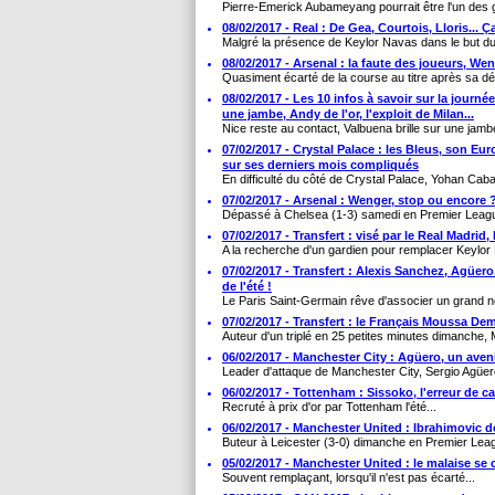
Pierre-Emerick Aubameyang pourrait être l'un des g
08/02/2017 - Real : De Gea, Courtois, Lloris... 
Malgré la présence de Keylor Navas dans le but du 
08/02/2017 - Arsenal : la faute des joueurs, Wen
Quasiment écarté de la course au titre après sa déf
08/02/2017 - Les 10 infos à savoir sur la journée
une jambe, Andy de l'or, l'exploit de Milan...
Nice reste au contact, Valbuena brille sur une jamb
07/02/2017 - Crystal Palace : les Bleus, son Eur
sur ses derniers mois compliqués
En difficulté du côté de Crystal Palace, Yohan Cabay
07/02/2017 - Arsenal : Wenger, stop ou encore 
Dépassé à Chelsea (1-3) samedi en Premier League
07/02/2017 - Transfert : visé par le Real Madrid
A la recherche d'un gardien pour remplacer Keylor 
07/02/2017 - Transfert : Alexis Sanchez, Agüero.
de l'été !
Le Paris Saint-Germain rêve d'associer un grand n
07/02/2017 - Transfert : le Français Moussa Dem
Auteur d'un triplé en 25 petites minutes dimanche
06/02/2017 - Manchester City : Agüero, un aven
Leader d'attaque de Manchester City, Sergio Agüer
06/02/2017 - Tottenham : Sissoko, l'erreur de c
Recruté à prix d'or par Tottenham l'été...
06/02/2017 - Manchester United : Ibrahimovic dé
Buteur à Leicester (3-0) dimanche en Premier Leagu
05/02/2017 - Manchester United : le malaise se 
Souvent remplaçant, lorsqu'il n'est pas écarté...