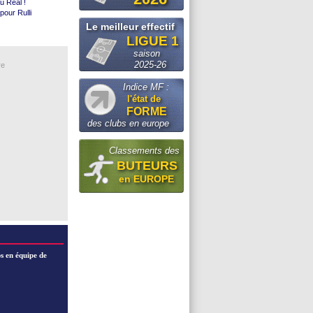
u Real !
pour Rulli
t le suspense
Le meilleur effectif
LIGUE 1
e à l'eau
deo Support
saison
Kampala
ongoria
2025-26
re
eca ?
Indice MF :
Højbjerg
l'état de
pproche ?
FORME
2026
des clubs en europe
tes
Classements des
BUTEURS
en EUROPE
s en équipe de