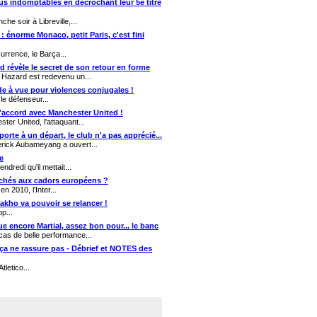
us indomptables en décrochant leur 5e titre
he soir à Libreville,...
 : énorme Monaco, petit Paris, c'est fini
rrence, le Barça...
d révèle le secret de son retour en forme
 Hazard est redevenu un...
de à vue pour violences conjugales !
e défenseur...
 d'accord avec Manchester United !
er United, l'attaquant...
rte à un départ, le club n'a pas apprécié...
erick Aubameyang a ouvert...
e
dredi qu'il mettait...
rrachés aux cadors européens ?
n 2010, l'Inter...
 Sakho va pouvoir se relancer !
p...
e encore Martial, assez bon pour... le banc
cas de belle performance...
arça ne rassure pas - Débrief et NOTES des
tletico...