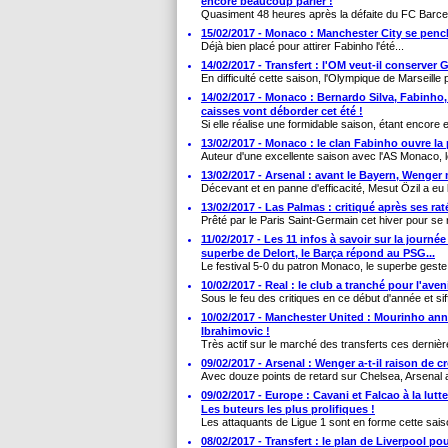
encore beaucoup parler !
Quasiment 48 heures après la défaite du FC Barcelo
15/02/2017 - Monaco : Manchester City se penc
Déjà bien placé pour attirer Fabinho l'été...
14/02/2017 - Transfert : l'OM veut-il conserver
En difficulté cette saison, l'Olympique de Marseille p
14/02/2017 - Monaco : Bernardo Silva, Fabinho
caisses vont déborder cet été !
Si elle réalise une formidable saison, étant encore en
13/02/2017 - Monaco : le clan Fabinho ouvre la
Auteur d'une excellente saison avec l'AS Monaco, le 
13/02/2017 - Arsenal : avant le Bayern, Wenger 
Décevant et en panne d'efficacité, Mesut Özil a eu l
13/02/2017 - Las Palmas : critiqué après ses rat
Prêté par le Paris Saint-Germain cet hiver pour se rel
11/02/2017 - Les 11 infos à savoir sur la journée
superbe de Delort, le Barça répond au PSG...
Le festival 5-0 du patron Monaco, le superbe geste 
10/02/2017 - Real : le club a tranché pour l'av
Sous le feu des critiques en ce début d'année et siff
10/02/2017 - Manchester United : Mourinho ann
Ibrahimovic !
Très actif sur le marché des transferts ces dernièr
09/02/2017 - Arsenal : Wenger a-t-il raison de cr
Avec douze points de retard sur Chelsea, Arsenal a
09/02/2017 - Europe : Cavani et Falcao à la lutt
Les buteurs les plus prolifiques !
Les attaquants de Ligue 1 sont en forme cette sais
08/02/2017 - Transfert : le plan de Liverpool p