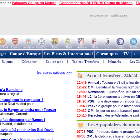
etenir :
Palmarès Coupe du Monde
-
Classement des BUTEURS Coupe du Monde
-
TA
emplacement publicitaire
n Utd
Arsenal
Liverpool
ManCity
Barca
Real
Atletico
Milan
Juve
Inter
Naples
ger
Coupe d'Europe
Les Bleus & International
Chroniques
TV
+
Buteurs
|
Calendrier
|
Equipe type
|
Tableau Transferts
|
Palmarès
|
Les Cl
les autres saisons >>>
Actu et transferts 24h/24
12h49
Amical
: Toulouse s'incline lourd
12h22
OM
: Benatia et la "médiocrité" dan
qu'à Barcelone
12h00
Newcastle
: Guimarães, le club s
ore a régalé...
11h46
L2
: la 1ère journée à suivre en D
Bonucci pour le remplacer ?
11h20
PSG
: une deuxième offre pour Su
ter le Real Madrid pour...
10h49
PSG
: le groupe pour le match fa
ve, le Bayern attendra pour Tousart
10h32
OM
: le jour où tout a basculé pou
intenant, Corentin...
10h10
Heracles
: Reine-Adélaïde, le sort
 se fait découper par Ramos !
09h49
Monaco
: Mawissa a gravement 
l Madrid, le défenseur...
Les + populaires du mom
09h35
OM
: accord avec la Real Socied
09h08
Barça
: Araujo va partir en prêt à 
ovic, déjà roi chez les Red Devils
07/08
PSG
: 4 retours dans le groupe fa
ttaquant...
08h54
OM
: Côme pousse pour Gouiri
06/08
OM
: le club prêt à libérer Kondogb
08h32
Man Utd
: le groupe pour défier l
 League Cup à Manchester United !