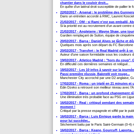
chantier dans le couloir droit...
En quête d'un latéral droit susceptible de pallier le for
22/02/2017 - Arsenal : le problème des Gunners,
Dans un entretien accordé à RMC, Laurent Kosciel
21/02/2017 - OM : si Rami n'est pas emballé, Ab
Si la priorité est au recrutement d'un avant-centre d
21/02/2017 - Angleterre : Wayne Shaw, une tour
Gardien remplaçant de Sutton, équipe de cinquième 
20/02/2017 - Barça : Daniel Alves se lâche et dé
Quelques mois après son départ du FC Barcelone p
20/02/2017 - Transfert : le Real Madrid prêt à s
Auteur d'une saison formidable sous les couleurs du
19/02/2017 - Atletico Madrid : "hors du coup", 
En difficulté ces dernières semaines et relégué...
18/02/2017 - Les 10 infos à savoir sur la journ
Passi première réussie, Balotelli voit rouge...
Manchester City accroché par une D2 anglaise, Ga
17/02/2017 - Roma : un triplé en 21 minutes et
Edin Dzeko a retrouvé son meilleur niveau avec l'A
17/02/2017 - Barça : un profond changement ré
Une élimination très probable face au PSG en Ligu
16/02/2017 - Real : critiqué pendant des sema
moment !
Critiqué par la presse espagnole et sifflé par le publ
16/02/2017 - Barça : Luis Enrique garde la main
pour lui succéder...
Sèchement battu par le Paris Saint-Germain (0-4) m
16/02/2017 - Barça : Keane, Gourcuff, Laporta...