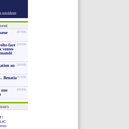
s précédents
ment
(07/08)
masse
(06/08)
volte-face
x ventes
iomandé
(06/08)
gation au
(07/08)
.. Benatia
(06/08)
s une
)
jours
€ !
 LdC
orres