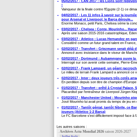
05/02/2017 - CAN 2017 : les Lions sont redeven
!
Vainqueur de la finale contre l'Egypte (2-1) ce dimanc
04/02/2017 - Les 11 infos à savoir sur la journée
pour Arsenal et Liverpool, le Barça déroule...
Enorme Monaco, petit Paris, Chelsea sème la concu
03/02/2017 - Chelsea : Conte, Mourinho... Hazar
Après une saison 2015-2016 catastrophique, Eden
03/02/2017 - Atletico : Lucas Hernandez en gar
Considéré comme un futur grand talent en France, l
02/02/2017 - Transfert : Griezmann serait déjà
Annoncé avec insistance dans le viseur de Manchest
02/02/2017 - Dortmund : Aubameyang ouvre la po
Interrogé sur son avenir cette semaine, Pierre-Em
02/02/2017 - Frank Lampard, un géant raccroch
Le milieu de terrain Frank Lampard a annoncé ce ven
02/02/2017 - Inter : deux joueurs très cotés a
En perdition depuis son titre de champion d'Europe e
01/02/2017 - Transfert : prêté à Crystal Palace,
Placardisé par l'entraîneur de Liverpool Jürgen Klop
01/02/2017 - Manchester United : Mourinho piqu
José Mourinho lui avait promis du temps de jeu en 
01/02/2017 - Tantôt génial, tantôt fébrile, ce B
joueurs (Atletico 1-2 Barça)
Le FC Barcelone s'est difficilement imposé face à l'A
Les autres saisons :
.
Archives Actu Mondial 2026
saison 2026-2027
Juillet Août