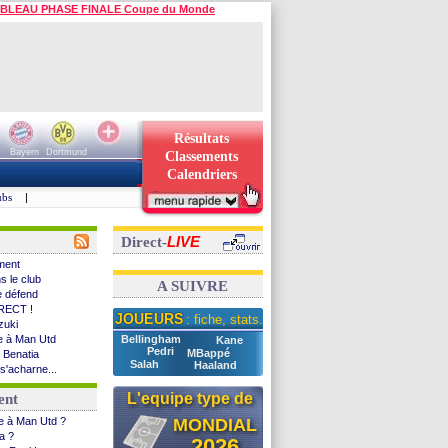
BLEAU PHASE FINALE Coupe du Monde
Résultats
Bayern
Dortmund
Classements
Calendriers
ubs
|
LIVE
Direct-
ement
s le club
A SUIVRE
e défend
IRECT !
JOUEURS
: fiche, stats...
zuki
ce à Man Utd
Bellingham
Kane
Pedri
MBappé
r Benatia
Salah
Haaland
 s'acharne...
blessé Uche
L'equipe type de
ent
ad pour Aguerd
Liverpool
ce à Man Utd ?
MONDIAL
ia ?
2026
e PSG