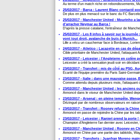
Au terme d'un match riche en rebondissements, Ma
25/02/2017 - Barça : Laurent Blanc contacté pou
De plus en plus menacé sur le banc du FC Barcelon
25/02/2017 - Manchester United : Mourinho a la
d'arracher Neymar au Barça !
D'après la presse catalane, l'entraîneur de Manches
25/02/2017 - Les 8 infos à savoir sur la journée :
vont tout droit, avalanche de buts à Munich...
Lille a vécu un cauchemar face à Bordeaux, Lorient 
24/02/2017 - Atletico : Lacazette en cas de dé
Cible prioritaire de Manchester United, l'attaquant 
24/02/2017 - Leicester : l'Angleterre en colère 
Leicester a créé la sensation jeudi soir en décidant 
23/02/2017 - Transfert : mis de côté au PSG, Au
Ecarté de l'équipe première du Paris Saint-Germain
23/02/2017 - Italie : dans une mauvaise passe, B
Comme attendu depuis plusieurs mois, l'attaquant 
23/02/2017 - Manchester United : les anciens o
Annoncé dans le viseur de Manchester United depuis
23/02/2017 - Arsenal : en pleine tempête, Wen
Dézingué par de nombreux observateurs en raison 
23/02/2017 - Transfert : Rooney refuse la Chine 
Annoncé en passe de rejoindre la Chine par les tabl
23/02/2017 - Leicester : Ranieri prend la porte ! (
Champion d'Angleterre l'an dernier avec Leicester, 
22/02/2017 - Manchester United : Rooney en Chi
Annoncé en Chine par une partie des tabloïds, Way
22/02/2017 - Transferts : Juanfran Moreno maint