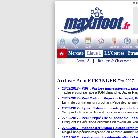
A r
OM
PSG
Lyon
Lille
Monaco
Chelsea
Ma
+ de clubs
Mercato
Ligue 1
L2/Coupes
Etran
Actualité
|
Résultats & Classement
|
Archives Actu ETRANGER
Fév. 2017
28/02/2017 - PSG : Pastore impressionne... jus
Titulaire surprise face à l'OM dimanche, Javier Past
28/02/2017 - Real Madrid : Pepe sur le départ, 
En fin de contrat en juin prochain, Pepe devrait quit
28/02/2017 - Lyon : Tolisso en route pour la Ju
Visé par la Juventus Turin depuis plusieurs mois ma
27/02/2017 - Real : Piqué crie au scandale... et
Critiquant les décisions arbitrales en faveur du Rea
27/02/2017 - Manchester United : Zlatan Ibrahim
Malgré une période moyenne en octobre dernier, l'a
26/02/2017 - Angleterre : Ibrahimovic offre la