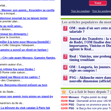
Voter
fait...
 Wenger, son avenir... Koscielny se confie
Voir les resultats
-
Voir les sondage
ny a évoqué...
dennour pourrait lui se laisser tenter
e premier plan...
Les articles populaires du mo
te au goût amer...
1
OM : mais d'où sort cette 
division...
salariale ?
zingue les dirigeants !
2
our la Juventus...
Journal des Transferts : la 
e mêler à la lutte pour Moussa Dembélé !
de Rodri, l'OM finalise deu
 Celtic Glasgow, l'attaquant...
importantes, Vinicius et D
agitent le Real...
Gameiro a sonné un réveil en fanfare !
3
Real : Vinicius, une prolon
ée : City cale avant Monaco, Gameiro flambe,
timing troublant
meiro auteur d'un...
4
OM : Longoria, les joueurs.
 un rythme fou pour Dzeko !
règle ses comptes !
S Rome cette saison....
5
clamé par Messi et les cadres ?
PSG : Akliouche entre dan
e des Champions...
nouvelle dimension (officiel
ines, Benzema répond présent au bon
Ça a fait le buzz depuis 7 
ic du Stade...
 pour son avenir, trois pistes en stand-by
05/08
Monaco
: Pogba pointé du doigt
05/08
Real
: Diomandé arrive pour 140 M
ardi lors du 8e de...
02/08
PSG
: Dupraz se prononce pour la
 La déroute du club catalan à Paris fait
02/08
PSG
: le Barça fixe son prix pour T