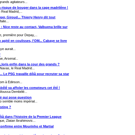
rands agitateurs...
Ça risque de bouger dans la cage madrilène !
Real Madrid,...
ger, Giroud... Thierry Henry dit tout
aite...
 : Nice reste au contact, Valbuena brille sur
e, première pour Depay,...
o agité en coulisses, l'OM... Cabaye se livre
e aurait...
?
, Arsenal...
, Lloris enfin dans la cour des grands ?
Navas, le Real Madrid...
.. Le PSG travaille déjà pour recruter sa star
om à Edinson...
bélé va affoler les compteurs cet été !
, Moussa Dembélé...
ir qui pose question
o semble moins impérial...
asting ?
jà dans l'histoire de la Premier League
e, Zlatan Ibrahimovic...
confirme entre Mourinho et Martial