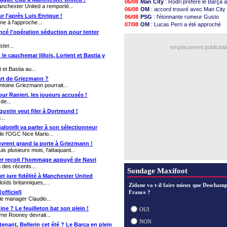
06/08
Man City
: Rodri préfère le Barça a
07/08
L3
: Caen premier leader
nchester United a remporté...
06/08
OM
: accord trouvé avec Man City 
07/08
OM
: Højbjerg, son agent maintien
r l'après Luis Enrique !
06/08
PSG
: l'étonnante rumeur Gusto
07/08
OM
: Gouiri évoque son avenir
e à l'approche...
07/08
OM
: Lucas Perri a été approché
07/08
Leipzig
: le transfert d'Asllani tomb
ncé l'opération séduction pour tenter
06/08
OM
: une offre pour Bulka
07/08
L3
: 1ère utilisation du Football Vi
06/08
Ouganda
: Owori battu à mort à 
07/08
OM
: Benatia envoie une pique à L
ter...
emplacement publicitai
07/08
Villarreal
: Al-Ahli veut Pape Gueye
 le cauchemar lillois, Lorient et Bastia y
07/08
Lyon
: la dernière saison de Fons
07/08
OM
: un nouveau prétendant pour 
et Bastia au...
07/08
Brest
: un gardien norvégien en a
part de Griezmann ?
07/08
OM
: McCourt a versé 120 M€ en 
Antoine Griezmann pourrait...
Voir les brèves précéden
pour Ranieri, les joueurs accusés !
de...
gustin veut filer à Dortmund !
...
alotelli va parler à son sélectionneur
de l'OGC Nice Mario...
uvrent grand la porte à Griezmann !
 plusieurs mois, l'attaquant...
ger reçoit l'hommage appuyé de Nasri
des récents...
Sondage Maxifoot
et jure fidélité à Manchester United
oïds britanniques,...
Zidane va t-il faire mieux que Deschamp
officiel)
France ?
le manager Claudio...
ne ? Le feuilleton bat son plein !
OUI
ne Rooney devrait...
NON
enant, Bellerin cet été ? Le Barça en plein