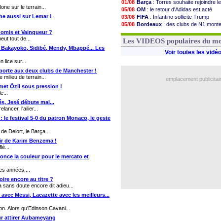
01/08
Barça
: Torres souhaite rejoindre l
ne sur le terrain...
05/08
OM
: le retour d'Adidas est acté
he aussi sur Lemar !
03/08
FIFA
: Infantino sollicite Trump
05/08
Bordeaux
: des clubs de N1 mont
03/08
Argentine
: quand Medina recadre
 Gomis et Vainqueur ?
eut tout de...
03/08
Real
: le démenti de Leipzig pour 
Les VIDEOS populaires du m
, Bakayoko, Sidibé, Mendy, Mbappé... Les
Voir toutes les vidé
 lice sur...
 porte aux deux clubs de Manchester !
milieu de terrain...
emplacement publicitai
met Özil sous pression !
e...
és, Jesé débute mal...
ancer, l'ailier...
 : le festival 5-0 du patron Monaco, le geste
de Delort, le Barça...
enir de Karim Benzema !
lé...
once la couleur pour le mercato et
es années,...
oire encore au titre ?
 sans doute encore dit adieu...
e avec Messi, Lacazette avec les meilleurs...
on. Alors qu'Edinson Cavani...
our attirer Aubameyang