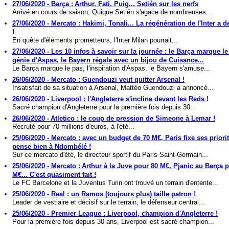
27/06/2020 - Barça : Arthur, Fati, Puig... Setién sur les nerfs
Arrivé en cours de saison, Quique Setién s'agace de nombreuses...
27/06/2020 - Mercato : Hakimi, Tonali... La régénération de l'Inter a de
!
En quête d'éléments prometteurs, l'Inter Milan pourrait...
27/06/2020 - Les 10 infos à savoir sur la journée : le Barça marque le
génie d'Aspas, le Bayern régale avec un bijou de Cuisance...
Le Barça marque le pas, l'inspiration d'Aspas, le Bayern s'amuse...
26/06/2020 - Mercato : Guendouzi veut quitter Arsenal !
Insatisfait de sa situation à Arsenal, Mattéo Guendouzi a annoncé...
26/06/2020 - Liverpool : l'Angleterre s'incline devant les Reds !
Sacré champion d'Angleterre pour la première fois depuis 30...
26/06/2020 - Atletico : le coup de pression de Simeone à Lemar !
Recruté pour 70 millions d'euros, à l'été...
25/06/2020 - Mercato : avec un budget de 70 M€, Paris fixe ses priorit
pense bien à Ndombélé !
Sur ce mercato d'été, le directeur sportif du Paris Saint-Germain...
25/06/2020 - Mercato : Arthur à la Juve pour 80 M€, Pjanic au Barça 
M€... C'est quasiment fait !
Le FC Barcelone et la Juventus Turin ont trouvé un terrain d'entente...
25/06/2020 - Real : un Ramos (toujours plus) taille patron !
Leader de vestiaire et décisif sur le terrain, le défenseur central...
25/06/2020 - Premier League : Liverpool, champion d'Angleterre !
Pour la première fois depuis 30 ans, Liverpool est sacré champion...