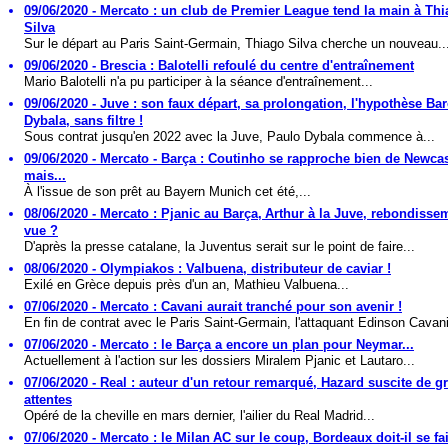
09/06/2020 - Mercato : un club de Premier League tend la main à Th
Silva
Sur le départ au Paris Saint-Germain, Thiago Silva cherche un nouveau..
09/06/2020 - Brescia : Balotelli refoulé du centre d'entraînement
Mario Balotelli n'a pu participer à la séance d'entraînement...
09/06/2020 - Juve : son faux départ, sa prolongation, l'hypothèse Bar
Dybala, sans filtre !
Sous contrat jusqu'en 2022 avec la Juve, Paulo Dybala commence à...
09/06/2020 - Mercato - Barça : Coutinho se rapproche bien de Newcas
mais...
À l'issue de son prêt au Bayern Munich cet été,...
08/06/2020 - Mercato : Pjanic au Barça, Arthur à la Juve, rebondisse
vue ?
D'après la presse catalane, la Juventus serait sur le point de faire...
08/06/2020 - Olympiakos : Valbuena, distributeur de caviar !
Exilé en Grèce depuis près d'un an, Mathieu Valbuena...
07/06/2020 - Mercato : Cavani aurait tranché pour son avenir !
En fin de contrat avec le Paris Saint-Germain, l'attaquant Edinson Cavani
07/06/2020 - Mercato : le Barça a encore un plan pour Neymar...
Actuellement à l'action sur les dossiers Miralem Pjanic et Lautaro...
07/06/2020 - Real : auteur d'un retour remarqué, Hazard suscite de g
attentes
Opéré de la cheville en mars dernier, l'ailier du Real Madrid...
07/06/2020 - Mercato : le Milan AC sur le coup, Bordeaux doit-il se fa