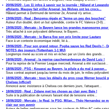
20/06/2020 - Les 11 infos à savoir sur la journée : Håland et Lewand
affolants, Maupay fait vriller Arsenal, les Wolves ont les crocs...
Håland permet à Dortmund de terminer 2e, Arsenal n'y arrive...
19/06/2020 - Real : Benzema régale et "ferme un peu des bouches"
Auteur d'un doublé, dont un but splendide, contre le FC Valence (3-0)...
19/06/2020 - Mercato : le Bayern lance les grandes manoeuvres pour 
Très attaché à son polyvalent défenseur, le Bayern...
19/06/2020 - Mercato : le Barça fixe son prix limite pour Lautaro
Face à un contexte économique inédit, lié à...
19/06/2020 - Pour son grand retour, Pogba sauve les Red Devils ! - Dé
NOTES des joueurs (Tottenham 1-1 MU)
Longtemps mené au score et mis en échec par un Lloris des grands...
18/06/2020 - Arsenal : la reprise cauchemardesque de David Luiz !
Pour la reprise de la Premier League mercredi, Arsenal a été surclassé...
18/06/2020 - PSG : Kouassi au Bayern, la pilule a du mal à passer...
Sous contrat aspirant jusqu'au terme du mois de juin, le milieu polyvalent.
18/06/2020 - Mercato : tous les détails du gros coup Werner bouclé p
Chelsea (officiel)
Annoncé avec insistance à Chelsea ces derniers jours, l'attaquant...
18/06/2020 - Real : Zidane met les choses au clair avec Bale !
Suite à la publication de rumeurs faisant état de tensions entre...
18/06/2020 - Mercato : le Real, le PSG, Milan... Théo Hernandez se m
clair sur son avenir
Auteur de belles performances sous les couleurs du Milan AC cette saison