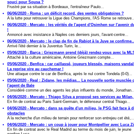
souci pour Sousa ?
Frustré par sa situation à Bordeaux, l'entraîneur Paulo...
06/06/2020 - Roma : un déficit record, des ventes obligatoires ?
A la lutte pour retrouver la Ligue des Champions, l'AS Rome se retrouve..
06/06/2020 - Mercato : les vérités de l'agent d'Osimhen sur l'avenir du
!
Annoncé avec insistance à Naples ces derniers jours, l'avant-centre...
06/06/2020 - Mercato : le clap de fin de Rabiot à la Juve se confirme..
Arrivé l'été dernier à la Juventus Turin, le...
05/06/2020 - Barça : Griezmann prend (déjà) rendez-vous avec la MLS
Attaché à la culture américaine, Antoine Griezmann compte...
05/06/2020 - Benfica : car caillassé, joueurs blessés, maisons vandal
La reprise vire au cauchemar !
Une attaque contre le car de Benfica, après le nul contre Tondela (0-0)...
05/06/2020 - Real : Zidane, les médias... La nouvelle sortie musclée 
l'agent de Bale
Considéré comme un des agents les plus influents du monde, Jonathan..
04/06/2020 - Mercato : Thiago Silva a proposé ses services au Milan,
En fin de contrat au Paris Saint-Germain, le défenseur central Thiago...
04/06/2020 - Mercato : dans sa quête d'un milieu, le PSG fait face à 
obstacles
A la recherche d'un milieu de terrain pour renforcer son entrejeu cet été,..
04/06/2020 - Mercato : un coup à jouer pour Montpellier avec Luca Z
En fin de contrat avec le Real Madrid au terme du mois de juin, le jeune
gardien Luca...