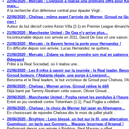
22/06/2020 - Mercato : Liverpool a réalisé une première offre pour Ko
mais...
A la recherche d'un défenseur central pour épauler Virgil...
22/06/2020 - Chelsea : même avant l'arrivée de Werner, Giroud ne lâ
rien !
Auteur du but décisif contre Aston Villa (2-1) en Premier League dimanche
21/06/2020 - Manchester United : De Gea n'y arrive plus...
Incontournable depuis son arrivée en 2011, David De Gea vit une saison.
21/06/2020 - Mercato : le Bayern ferme la porte pour Hernandez !
En difficulté depuis son arrivée, Lucas Hernandez ne quittera...
21/06/2020 - Mercato : Zidane va devoir prendre son mal en patience
Ødegaard
Prêté à la Real Sociedad, où il réalise une...
21/06/2020 - Les 8 infos à savoir sur la journée : le Real leader, Ben
Giroud buteurs, l'Atalanta régale, une purge à Liverpool...
Benzema et le Real leaders, le but victorieux de Giroud pour Chelsea, l'At
20/06/2020 - Chelsea : Werner arrive, Giroud relève le défi
Déjà barré par Tammy Abraham cette saison, Olivier Giroud...
20/06/2020 - Manchester United : Pogba remet les pendules à l'heure
Entré en jeu vendredi contre Tottenham (1-1), Paul Pogba a célébré...
20/06/2020 - Chelsea : le choix de Werner fait jaser en Allemagne...
En choisissant de rejoindre Chelsea dès le mois de juillet plutôt...
20/06/2020 - Brighton : Leno blessé, un but sur le fil, une altercation
Guendouzi, un tacle aux Gunners... Maupay, bourreau d'Arsenal !
Performant depuis son arrivée à Brighton, Neal Maupay a offert...