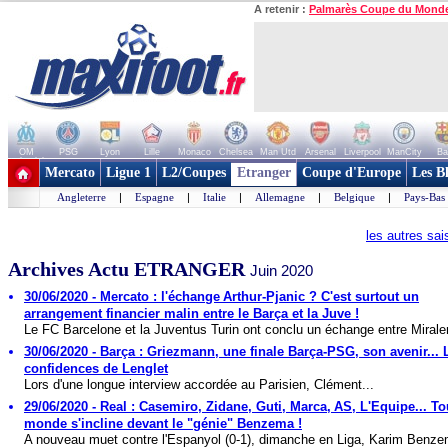
A retenir :
Palmarès Coupe du Mond
OM
PSG
Lyon
Lille
Monaco
Chelsea
Man Utd
Arsenal
Liverpool
ManCity
Ba
+ de clubs
Mercato
Ligue 1
L2/Coupes
Etranger
Coupe d'Europe
Les B
Angleterre
|
Espagne
|
Italie
|
Allemagne
|
Belgique
|
Pays-Bas
les autres sa
Archives Actu ETRANGER
Juin 2020
30/06/2020 - Mercato : l'échange Arthur-Pjanic ? C'est surtout un
arrangement financier malin entre le Barça et la Juve !
Le FC Barcelone et la Juventus Turin ont conclu un échange entre Mirale
30/06/2020 - Barça : Griezmann, une finale Barça-PSG, son avenir... 
confidences de Lenglet
Lors d'une longue interview accordée au Parisien, Clément...
29/06/2020 - Real : Casemiro, Zidane, Guti, Marca, AS, L'Equipe... To
monde s'incline devant le "génie" Benzema !
A nouveau muet contre l'Espanyol (0-1), dimanche en Liga, Karim Benze