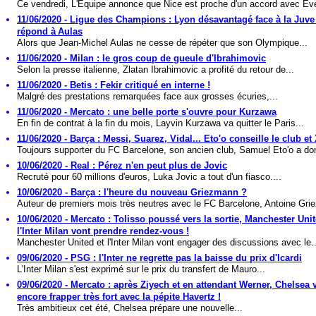
Ce vendredi, L'Equipe annonce que Nice est proche d'un accord avec Eve
11/06/2020 - Ligue des Champions : Lyon désavantagé face à la Juve 
répond à Aulas
Alors que Jean-Michel Aulas ne cesse de répéter que son Olympique...
11/06/2020 - Milan : le gros coup de gueule d'Ibrahimovic
Selon la presse italienne, Zlatan Ibrahimovic a profité du retour de...
11/06/2020 - Betis : Fekir critiqué en interne !
Malgré des prestations remarquées face aux grosses écuries,...
11/06/2020 - Mercato : une belle porte s'ouvre pour Kurzawa
En fin de contrat à la fin du mois, Layvin Kurzawa va quitter le Paris...
11/06/2020 - Barça : Messi, Suarez, Vidal... Eto'o conseille le club et
Toujours supporter du FC Barcelone, son ancien club, Samuel Eto'o a do
10/06/2020 - Real : Pérez n'en peut plus de Jovic
Recruté pour 60 millions d'euros, Luka Jovic a tout d'un fiasco....
10/06/2020 - Barça : l'heure du nouveau Griezmann ?
Auteur de premiers mois très neutres avec le FC Barcelone, Antoine Gri
10/06/2020 - Mercato : Tolisso poussé vers la sortie, Manchester Unit
l'Inter Milan vont prendre rendez-vous !
Manchester United et l'Inter Milan vont engager des discussions avec le..
09/06/2020 - PSG : l'Inter ne regrette pas la baisse du prix d'Icardi
L'Inter Milan s'est exprimé sur le prix du transfert de Mauro...
09/06/2020 - Mercato : après Ziyech et en attendant Werner, Chelsea 
encore frapper très fort avec la pépite Havertz !
Très ambitieux cet été, Chelsea prépare une nouvelle...