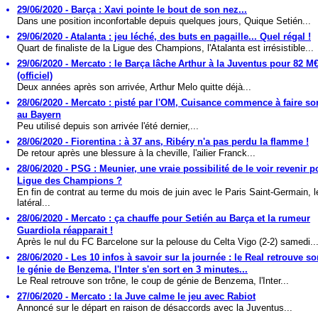
29/06/2020 - Barça : Xavi pointe le bout de son nez...
Dans une position inconfortable depuis quelques jours, Quique Setién...
29/06/2020 - Atalanta : jeu léché, des buts en pagaille... Quel régal !
Quart de finaliste de la Ligue des Champions, l'Atalanta est irrésistible...
29/06/2020 - Mercato : le Barça lâche Arthur à la Juventus pour 82 M€
(officiel)
Deux années après son arrivée, Arthur Melo quitte déjà...
28/06/2020 - Mercato : pisté par l'OM, Cuisance commence à faire so
au Bayern
Peu utilisé depuis son arrivée l'été dernier,...
28/06/2020 - Fiorentina : à 37 ans, Ribéry n'a pas perdu la flamme !
De retour après une blessure à la cheville, l'ailier Franck...
28/06/2020 - PSG : Meunier, une vraie possibilité de le voir revenir p
Ligue des Champions ?
En fin de contrat au terme du mois de juin avec le Paris Saint-Germain, l
latéral...
28/06/2020 - Mercato : ça chauffe pour Setién au Barça et la rumeur
Guardiola réapparait !
Après le nul du FC Barcelone sur la pelouse du Celta Vigo (2-2) samedi..
28/06/2020 - Les 10 infos à savoir sur la journée : le Real retrouve so
le génie de Benzema, l'Inter s'en sort en 3 minutes...
Le Real retrouve son trône, le coup de génie de Benzema, l'Inter...
27/06/2020 - Mercato : la Juve calme le jeu avec Rabiot
Annoncé sur le départ en raison de désaccords avec la Juventus...