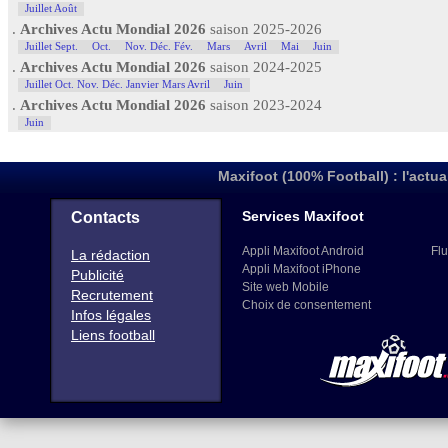
Juillet Août
.
Archives Actu Mondial 2026
saison 2025-2026
Juillet Sept.
Oct.
Nov. Déc. Fév.
Mars
Avril
Mai
Juin
.
Archives Actu Mondial 2026
saison 2024-2025
Juillet Oct. Nov. Déc. Janvier Mars Avril
Juin
.
Archives Actu Mondial 2026
saison 2023-2024
Juin
Maxifoot (100% Football) : l'actua
Services Maxifoot
Contacts
Appli Maxifoot Android
Flu
La rédaction
Appli Maxifoot iPhone
Publicité
Site web Mobile
Recrutement
Choix de consentement
Infos légales
Liens football