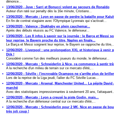
dénonce...
13/06/2020 - Juve : Sarri et Bonucci volent au secours de Ronaldo
Auteur d'un raté sur penalty dès la 16e minute, Cristiano...
13/06/2020 - Mercato : Lyon en passe de perdre la bataille pour Kalul
En fin de contrat stagiaire avec l'Olympique Lyonnais qui s'activait...
13/06/2020 - Valence : Diakhaby en plein cauchemar...
Après des débuts réussis au FC Valence, le défenseur...
13/06/2020 - Les 8 infos à savoir sur la journée : le Barça et Messi s
leur reprise, le Bayern proche du titre, Naples en finale...
Le Barça et Messi soignent leur reprise, le Bayern se rapproche du titre,..
12/06/2020 - Liverpool : une prolongation XXL et historique à venir 
Dijk !
Considéré comme l'un des meilleurs joueurs du monde, le défenseur...
12/06/2020 - Mercato : Schneiderlin à Nice, ça commence à sentir trè
A la recherche d'un milieu de terrain sur ce mercato d'été,...
12/06/2020 - Séville : l'incroyable Ocampos ne s'arrête plus de briller
Lors de la reprise de la Liga jeudi, l'ailier du FC Séville Lucas...
12/06/2020 - Mercato : Arsenal, Manchester United... La pépite David a
marché
Avec des statistiques impressionnantes à seulement 20 ans, l'attaquant..
12/06/2020 - Mercato : Lyon a creusé la piste Godin, mais...
A la recherche d'un défenseur central sur ce mercato d'été,...
12/06/2020 - Mercato : Schneiderlin pour 2 M€, Nice en passe de bou
très joli coup !