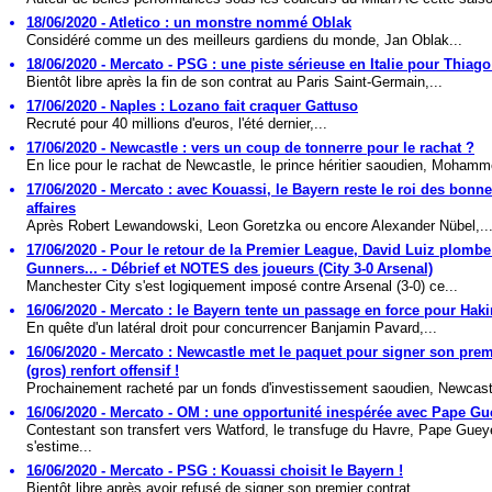
18/06/2020 - Atletico : un monstre nommé Oblak
Considéré comme un des meilleurs gardiens du monde, Jan Oblak...
18/06/2020 - Mercato - PSG : une piste sérieuse en Italie pour Thiago
Bientôt libre après la fin de son contrat au Paris Saint-Germain,...
17/06/2020 - Naples : Lozano fait craquer Gattuso
Recruté pour 40 millions d'euros, l'été dernier,...
17/06/2020 - Newcastle : vers un coup de tonnerre pour le rachat ?
En lice pour le rachat de Newcastle, le prince héritier saoudien, Mohamm
17/06/2020 - Mercato : avec Kouassi, le Bayern reste le roi des bonn
affaires
Après Robert Lewandowski, Leon Goretzka ou encore Alexander Nübel,..
17/06/2020 - Pour le retour de la Premier League, David Luiz plombe
Gunners... - Débrief et NOTES des joueurs (City 3-0 Arsenal)
Manchester City s'est logiquement imposé contre Arsenal (3-0) ce...
16/06/2020 - Mercato : le Bayern tente un passage en force pour Haki
En quête d'un latéral droit pour concurrencer Banjamin Pavard,...
16/06/2020 - Mercato : Newcastle met le paquet pour signer son prem
(gros) renfort offensif !
Prochainement racheté par un fonds d'investissement saoudien, Newcastl
16/06/2020 - Mercato - OM : une opportunité inespérée avec Pape Gu
Contestant son transfert vers Watford, le transfuge du Havre, Pape Guey
s'estime...
16/06/2020 - Mercato - PSG : Kouassi choisit le Bayern !
Bientôt libre après avoir refusé de signer son premier contrat...