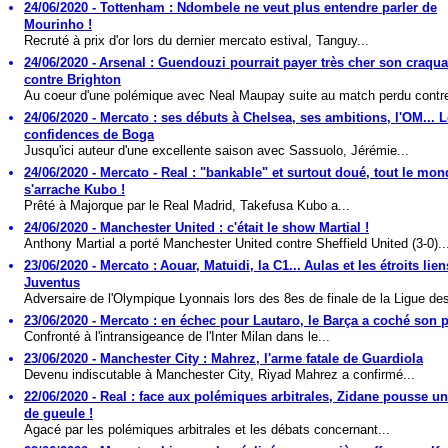
24/06/2020 - Tottenham : Ndombele ne veut plus entendre parler de
Mourinho !
Recruté à prix d'or lors du dernier mercato estival, Tanguy...
24/06/2020 - Arsenal : Guendouzi pourrait payer très cher son craqu
contre Brighton
Au coeur d'une polémique avec Neal Maupay suite au match perdu contre
24/06/2020 - Mercato : ses débuts à Chelsea, ses ambitions, l'OM... 
confidences de Boga
Jusqu'ici auteur d'une excellente saison avec Sassuolo, Jérémie...
24/06/2020 - Mercato - Real : "bankable" et surtout doué, tout le mon
s'arrache Kubo !
Prêté à Majorque par le Real Madrid, Takefusa Kubo a...
24/06/2020 - Manchester United : c'était le show Martial !
Anthony Martial a porté Manchester United contre Sheffield United (3-0)..
23/06/2020 - Mercato : Aouar, Matuidi, la C1... Aulas et les étroits lien
Juventus
Adversaire de l'Olympique Lyonnais lors des 8es de finale de la Ligue des
23/06/2020 - Mercato : en échec pour Lautaro, le Barça a coché son p
Confronté à l'intransigeance de l'Inter Milan dans le...
23/06/2020 - Manchester City : Mahrez, l'arme fatale de Guardiola
Devenu indiscutable à Manchester City, Riyad Mahrez a confirmé...
22/06/2020 - Real : face aux polémiques arbitrales, Zidane pousse u
de gueule !
Agacé par les polémiques arbitrales et les débats concernant...