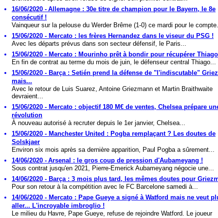
16/06/2020 - Allemagne : 30e titre de champion pour le Bayern, le 8e
consécutif !
Vainqueur sur la pelouse du Werder Brême (1-0) ce mardi pour le compte.
15/06/2020 - Mercato : les frères Hernandez dans le viseur du PSG !
Avec les départs prévus dans son secteur défensif, le Paris...
15/06/2020 - Mercato : Mourinho prêt à bondir pour récupérer Thiago
En fin de contrat au terme du mois de juin, le défenseur central Thiago...
15/06/2020 - Barça : Setién prend la défense de "l'indiscutable" Gri
mais...
Avec le retour de Luis Suarez, Antoine Griezmann et Martin Braithwaite
devraient...
15/06/2020 - Mercato : objectif 180 M€ de ventes, Chelsea prépare un
révolution
À nouveau autorisé à recruter depuis le 1er janvier, Chelsea...
15/06/2020 - Manchester United : Pogba remplaçant ? Les doutes de
Solskjaer
Environ six mois après sa dernière apparition, Paul Pogba a sûrement...
14/06/2020 - Arsenal : le gros coup de pression d'Aubameyang !
Sous contrat jusqu'en 2021, Pierre-Emerick Aubameyang négocie une...
14/06/2020 - Barça : 3 mois plus tard, les mêmes doutes pour Griez
Pour son retour à la compétition avec le FC Barcelone samedi à...
14/06/2020 - Mercato : Pape Gueye a signé à Watford mais ne veut pl
aller... L'incroyable imbroglio !
Le milieu du Havre, Pape Gueye, refuse de rejoindre Watford. Le joueur