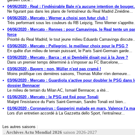
04/06/2020 - Real : l'indésirable Bale n'a aucune intention de bouger.
Ne figurant pas dans les plans de l'entraîneur du Real Madrid Zinédine...
04/06/2020 - Mercato : Werner a choisi son futur club !
Très performant sous les couleurs du RB Leipzig, Timo Werner s'apprête.
04/06/2020 - Mercato - Rennes : pour Camavinga, le Real tente un p
force
Priorité du Real Madrid, le tout jeune milieu Eduardo Camavinga discute..
03/06/2020 - Mercato : Pellegrini, le meilleur choix pour le PSG ?
En quête d'un milieu de terrain puissant, le Paris Saint-Germain garde...
03/06/2020 - Mercato - Barça : et si Dembélé disait oui à la Juve ?
Dans un premier temps déterminé à s'imposer au FC Barcelone,...
03/06/2020 - Bayern : non, Müller n'est pas cramé !
Moins prolifique ces dernières saisons, Thomas Müller n'en demeure...
03/06/2020 - Mercato : Guardiola s'active pour doubler le PSG dans l
dossier Bennacer
Le milieu de terrain du Milan AC, Ismaël Bennacer, a été...
01/06/2020 - Mercato : le PSG est fixé pour Tonali
Malgré l'insistance du Paris Saint-Germain, Sandro Tonali est bien...
01/06/2020 - Coronavirus : Gasperini malade en mars, Valence l'a m
Lors d'un entretien accordé à La Gazzetta dello Sport, l'entraîneur...
Les autres saisons :
.
Archives Actu Mondial 2026
saison 2026-2027