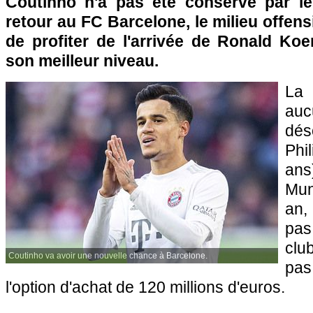
Coutinho n'a pas été conservé par le
retour au FC Barcelone, le milieu offensi
de profiter de l'arrivée de Ronald Ko
son meilleur niveau.
La 
auc
dés
Phi
ans
Mun
an, 
pas
clu
Coutinho va avoir une nouvelle chance à Barcelone.
pa
l'option d'achat de 120 millions d'euros.