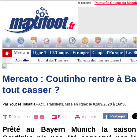
A retenir :
Palmarès Coupe du Mond
OM
PSG
Lyon
Lille
Monaco
Chelsea
Man Utd
Arsenal
Liverpool
ManCity
Ba
+ de clubs
Mercato
Ligue 1
L2/Coupes
Etranger
Coupe d'Europe
Les B
Actualité
|
Journal des Transferts
|
Tableaux des transferts Ligue 1
|
Tabl
Mercato : Coutinho rentre à Ba
tout casser ?
Par
Youcef Touaitia
-
Actu Transferts, Mise en ligne: le
02/09/2020
à
16h50
Taille du texte:
Email
Imprimer
Prêté au Bayern Munich la saison 