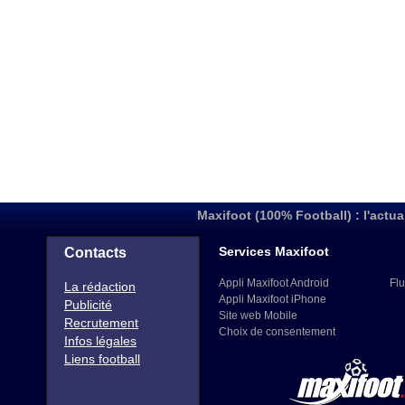
Maxifoot (100% Football) : l'actua
Services Maxifoot
Contacts
Appli Maxifoot Android
Flu
La rédaction
Appli Maxifoot iPhone
Publicité
Site web Mobile
Recrutement
Choix de consentement
Infos légales
Liens football