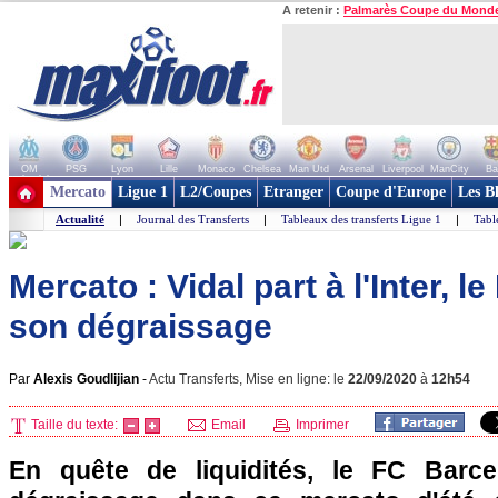
A retenir :
Palmarès Coupe du Mond
OM
PSG
Lyon
Lille
Monaco
Chelsea
Man Utd
Arsenal
Liverpool
ManCity
Ba
+ de clubs
Mercato
Ligue 1
L2/Coupes
Etranger
Coupe d'Europe
Les B
Actualité
|
Journal des Transferts
|
Tableaux des transferts Ligue 1
|
Tabl
Mercato : Vidal part à l'Inter, l
son dégraissage
Par
Alexis Goudlijian
-
Actu Transferts, Mise en ligne: le
22/09/2020
à
12h54
Taille du texte:
Email
Imprimer
En quête de liquidités, le FC Barc