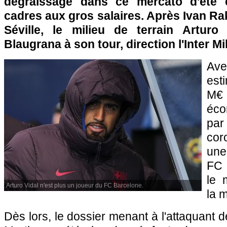
dégraissage dans ce mercato d'été 
cadres aux gros salaires. Après Ivan Rak
Séville, le milieu de terrain Arturo
Blaugrana à son tour, direction l'Inter Mi
Av
est
M€ 
éco
pa
cor
une
FC 
le 
Arturo Vidal n'est plus un joueur du FC Barcelone.
la m
Dès lors, le dossier menant à l'attaquant de