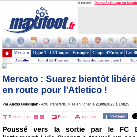
A retenir :
Palmarès Coupe du Mond
OM
PSG
Lyon
Lille
Monaco
Chelsea
Man Utd
Arsenal
Liverpool
ManCity
Ba
+ de clubs
Mercato
Ligue 1
L2/Coupes
Etranger
Coupe d'Europe
Les B
Actualité
|
Journal des Transferts
|
Tableaux des transferts Ligue 1
|
Tabl
Mercato : Suarez bientôt libéré
en route pour l'Atletico !
Par
Alexis Goudlijian
-
Actu Transferts, Mise en ligne: le
21/09/2020
à
14h25
Taille du texte:
Email
Imprimer
Poussé vers la sortie par le FC B