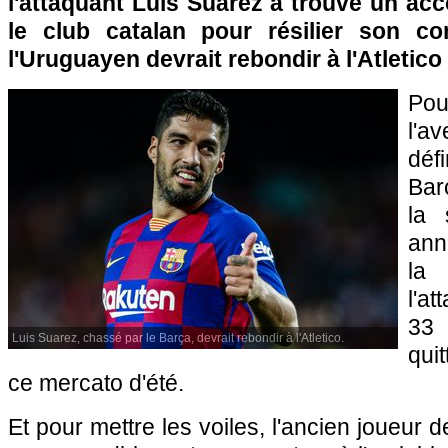
l'attaquant Luis Suarez a trouvé un acc
le club catalan pour résilier son cont
l'Uruguayen devrait rebondir à l'Atletico
Po
l'
déf
Bar
la 
ann
la
l'a
33 
Luis Suarez, chassé par le Barça, devrait rebondir à l'Atletico.
quit
ce mercato d'été.
Et pour mettre les voiles, l'ancien joueur 