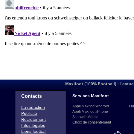
Maxifoot (100% Football) : l'actua
Services Maxifoot
Contacts
Appli Maxifoot Android
Flu
La rédaction
Appli Maxifoot iPhone
Publicité
Site web Mobile
Recrutement
Choix de consentement
Infos légales
Liens football