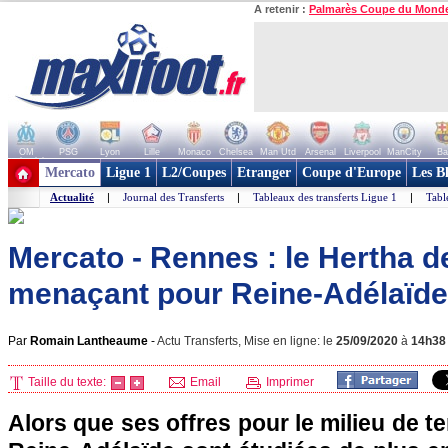
A retenir :
Palmarès Coupe du Mond
OM
PSG
Lyon
Lille
Monaco
Chelsea
Man Utd
Arsenal
Liverpool
ManCity
Ba
+ de clubs
Mercato
Ligue 1
L2/Coupes
Etranger
Coupe d'Europe
Les B
Actualité
|
Journal des Transferts
|
Tableaux des transferts Ligue 1
|
Tabl
Mercato - Rennes : le Hertha d
menaçant pour Reine-Adélaïde
Par
Romain Lantheaume
-
Actu Transferts, Mise en ligne: le
25/09/2020
à
14h38
Taille du texte:
Email
Imprimer
Alors que ses offres pour le milieu de te