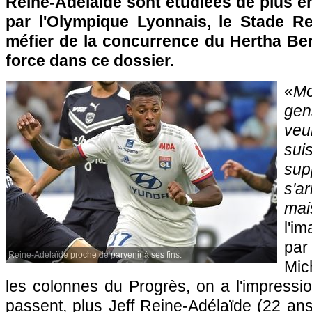
Reine-Adélaïde sont étudiées de plus e
par l'Olympique Lyonnais, le Stade R
méfier de la concurrence du Hertha Ber
force dans ce dossier.
«
Mo
gen
veul
su
sup
s'a
mai
l'i
par
Reine-Adélaïde proche de parvenir à ses fins.
Mic
les colonnes du Progrès, on a l'impressio
passent, plus Jeff Reine-Adélaïde (22 an