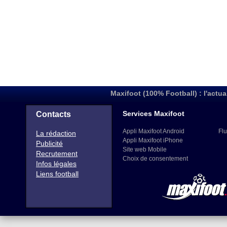
Maxifoot (100% Football) : l'actua
Services Maxifoot
Contacts
Appli Maxifoot Android
Flu
La rédaction
Appli Maxifoot iPhone
Publicité
Site web Mobile
Recrutement
Choix de consentement
Infos légales
Liens football