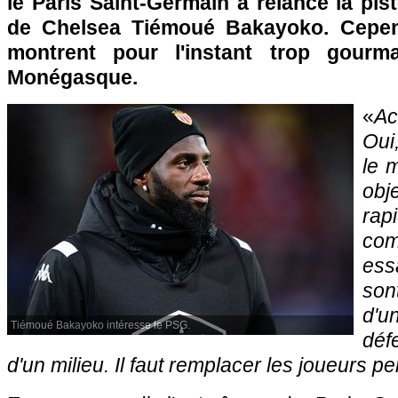
le Paris Saint-Germain a relancé la pi
de Chelsea Tiémoué Bakayoko. Cepen
montrent pour l'instant trop gourm
Monégasque.
«
Ac
Oui
le 
ob
rap
co
essa
son
d'u
Tiémoué Bakayoko intéresse le PSG.
déf
d'un milieu. Il faut remplacer les joueurs p