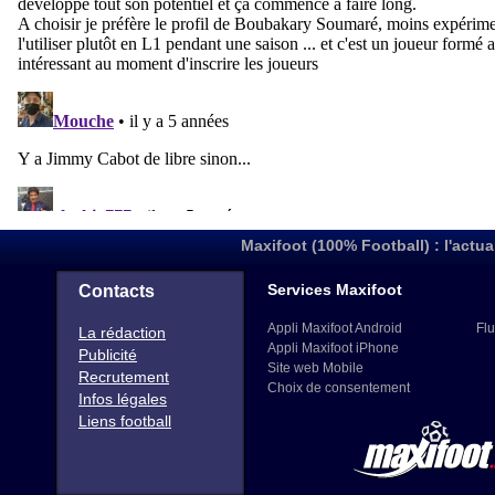
Maxifoot (100% Football) : l'actua
Services Maxifoot
Contacts
Appli Maxifoot Android
Flu
La rédaction
Appli Maxifoot iPhone
Publicité
Site web Mobile
Recrutement
Choix de consentement
Infos légales
Liens football