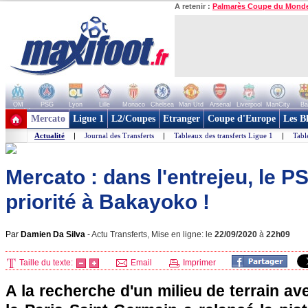
A retenir :
Palmarès Coupe du Mond
OM
PSG
Lyon
Lille
Monaco
Chelsea
Man Utd
Arsenal
Liverpool
ManCity
Ba
+ de clubs
Mercato
Ligue 1
L2/Coupes
Etranger
Coupe d'Europe
Les B
Actualité
|
Journal des Transferts
|
Tableaux des transferts Ligue 1
|
Tabl
Mercato : dans l'entrejeu, le 
priorité à Bakayoko !
Par
Damien Da Silva
-
Actu Transferts, Mise en ligne: le
22/09/2020
à
22h09
Taille du texte:
Email
Imprimer
A la recherche d'un milieu de terrain ave