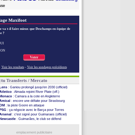
use
age Maxifoot
e va t-il faire mieux que Deschamps en équipe de
e ?
UI
NON
Voter
Voir les resultats
-
Voir les sondages précédents
tu Transferts / Mercato
Lens
: Ganiou prolongé jusqu'en 2030 (officiel)
Atletico
: Almada rejoint River Plate (off.)
Monaco
: Camara a la cote en Angleterre
Amical
: encore une défaite pour Strasbourg
OM
: la piste Goore en attaque
PSG
: ça négocie avec le Barça pour Torres
Arsenal
: c'est signé pour Guimaraes (officiel)
Newcastle
: Guimarães, le club se défend
PSG
: une deuxième offre pour Suzuki
OM
: accord avec la Real Sociedad pour Aguerd
Barça
: Araujo va partir en prêt à Liverpool
emplacement publicitaire