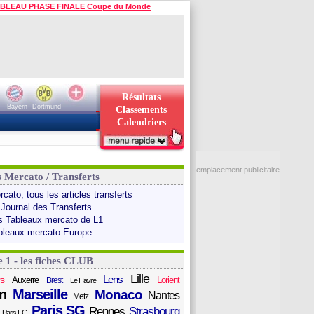
BLEAU PHASE FINALE Coupe du Monde
Résultats
Bayern
Dortmund
Classements
Calendriers
emplacement publicitaire
s Mercato / Transferts
cato, tous les articles transferts
 Journal des Transferts
s Tableaux mercato de L1
bleaux mercato Europe
e 1 - les fiches CLUB
Lille
Lens
s
Auxerre
Lorient
Brest
Le Havre
n
Marseille
Monaco
Nantes
Metz
Paris SG
Rennes
Strasbourg
Paris FC