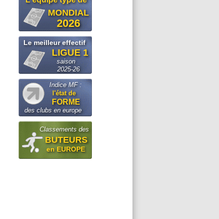
MONDIAL
2026
Le meilleur effectif
LIGUE 1
saison
2025-26
Indice MF :
l'état de
FORME
des clubs en europe
Classements des
BUTEURS
en EUROPE