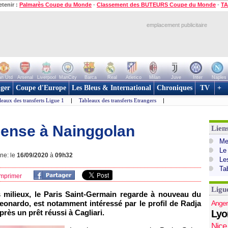
etenir :
Palmarès Coupe du Monde
-
Classement des BUTEURS Coupe du Monde
-
TA
emplacement publicitaire
n Utd
Arsenal
Liverpool
ManCity
Barca
Real
Atletico
Milan
Juve
Inter
Naples
ger
Coupe d'Europe
Les Bleus & International
Chroniques
TV
+
leaux des transferts Ligue 1
|
Tableaux des transferts Etrangers
|
pense à Nainggolan
Lien
Mer
Le
gne: le
16/09/2020
à
09h32
Le
Ta
mprimer
Ligu
 milieux, le Paris Saint-Germain regarde à nouveau du
, Leonardo, est notamment intéressé par le profil de Radja
Anger
près un prêt réussi à Cagliari.
Lyo
Nice