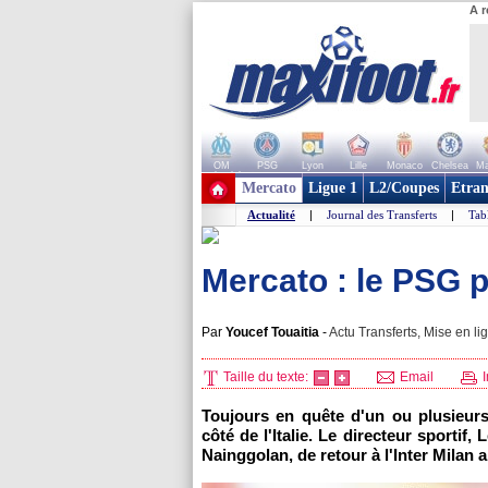
A r
OM
PSG
Lyon
Lille
Monaco
Chelsea
Ma
+ de clubs
Mercato
Ligue 1
L2/Coupes
Etran
Actualité
|
Journal des Transferts
|
Tab
Mercato : le PSG 
Par
Youcef Touaitia
-
Actu Transferts, Mise en li
Taille du texte:
Email
I
Toujours en quête d'un ou plusieurs
côté de l'Italie. Le directeur sportif
Nainggolan, de retour à l'Inter Milan a