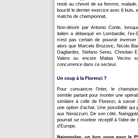
resté au chevet de sa femme, malade, l
bouclé le dernier exercice avec 6 buts, 
matchs de championnat.
Non-désiré par Antonio Conte, lorsque
italien a débarqué en Lombardie, l'ex
n'est pas certain de pouvoir inverser
alors que Marcelo Brozovic, Nicolo Bar
Gagliardini, Stefano Sensi, Christian E
Valero ou encore Matias Vecino s
concurrence dans ce secteur.
Un coup à la Florenzi ?
Pour convaincre l'Inter, le champi
semble partant pour monter une opérati
similaire à celle de Florenzi, à savoir
une option d'achat. Une possibilité qui p
aux Nerazzurri. De son côté, Nainggolan
pourrait se montrer réceptif à l'idée d
d'Europe.
Nainggolan, un bon coup pour le PS