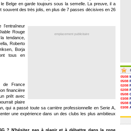
08/08
e Belge en garde toujours sous la semelle. La preuve, il a
07/08
et souvent des très jolis, en plus de 7 passes décisives en 26
07/08
07/08
 l'entraîneur
-Diable Rouge
emplacement publicitaire
 la tendance,
ella, Roberto
riksen, Borja
ont tous en
05/08
05/08
on de France
02/08
on financière
02/08
05/08
 un prêt avec
03/08
ourrait plaire
05/08
, qui a passé toute sa carrière professionnelle en Serie A,
03/08
03/08
e tenter une expérience dans un des clubs les plus ambitieux
03/08
G ? N'hésitez pas à réagir et à débattre dans la zone