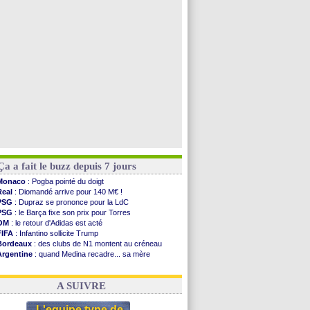
OM
: Côme pousse pour Gouiri
OM
: Højbjerg, son agent maintient le suspense
OM
: Gouiri évoque son avenir
Leipzig
: le transfert d'Asllani tombe à l'eau
Voir toutes les brèves
Ça a fait le buzz depuis 7 jours
Monaco
: Pogba pointé du doigt
Real
: Diomandé arrive pour 140 M€ !
PSG
: Dupraz se prononce pour la LdC
PSG
: le Barça fixe son prix pour Torres
OM
: le retour d'Adidas est acté
FIFA
: Infantino sollicite Trump
Bordeaux
: des clubs de N1 montent au créneau
Argentine
: quand Medina recadre... sa mère
Real
: le démenti de Leipzig pour Diomandé
OM
: Paixão attire un 2e club anglais
A SUIVRE
L'equipe type de