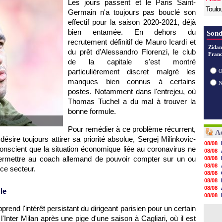
Les jours passent et le Paris Saint-
Toulo
Germain n'a toujours pas bouclé son
effectif pour la saison 2020-2021, déjà
bien entamée. En dehors du
Sond
recrutement définitif de Mauro Icardi et
Zidan
du prêt d'Alessandro Florenzi, le club
Franc
de la capitale s'est montré
particulièrement discret malgré les
O
manques bien connus à certains
postes. Notamment dans l'entrejeu, où
Thomas Tuchel a du mal à trouver la
bonne formule.
Pour remédier à ce problème récurrent,
Ac
 désire toujours attirer sa priorité absolue, Sergej Milinkovic-
08/08
t conscient que la situation économique liée au coronavirus ne
08/08
 permettre au coach allemand de pouvoir compter sur un ou
08/08
08/08
ce secteur.
08/08
08/08
08/08
le
08/08
08/08
end l'intérêt persistant du dirigeant parisien pour un certain
08/08
'Inter Milan après une pige d'une saison à Cagliari, où il est
08/08