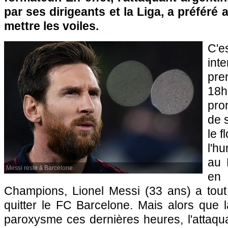
par ses dirigeants et la Liga, a préféré
mettre les voiles.
C'e
int
pre
18
pro
de 
le f
l'h
au 
Messi reste à Barcelone.
e
Champions, Lionel Messi (33 ans) a tou
quitter le FC Barcelone. Mais alors que l
paroxysme ces dernières heures, l'attaquan