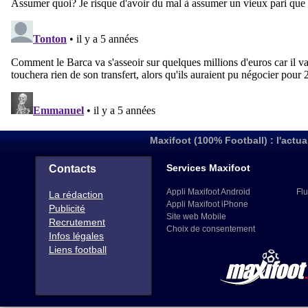
Maxifoot (100% Football) : l'actua
Services Maxifoot
Contacts
Appli Maxifoot Android
Flu
La rédaction
Appli Maxifoot iPhone
Publicité
Site web Mobile
Recrutement
Choix de consentement
Infos légales
Liens football