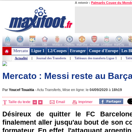
A retenir :
Palmarès Coupe du Mond
OM
PSG
Lyon
Lille
Monaco
Chelsea
Man Utd
Arsenal
Liverpool
ManCity
Ba
+ de clubs
Mercato
Ligue 1
L2/Coupes
Etranger
Coupe d'Europe
Les B
Actualité
|
Journal des Transferts
|
Tableaux des transferts Ligue 1
|
Tabl
Mercato : Messi reste au Barça !
Par
Youcef Touaitia
-
Actu Transferts, Mise en ligne: le
04/09/2020
à
18h19
Taille du texte:
Email
Imprimer
Désireux de quitter le FC Barcelon
finalement aller jusqu'au bout de son c
formateur. En effet, l'attaquant argenti