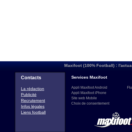
Maxifoot (100% Football) : l'actua
Services Maxifoot
Contacts
Appli Maxifoot Android
Flu
La rédaction
Appli Maxifoot iPhone
Publicité
Site web Mobile
Recrutement
Choix de consentement
Infos légales
Liens football