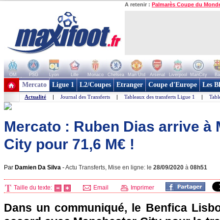
A retenir :
Palmarès Coupe du Mond
OM
PSG
Lyon
Lille
Monaco
Chelsea
Man Utd
Arsenal
Liverpool
ManCity
Ba
+ de clubs
Mercato
Ligue 1
L2/Coupes
Etranger
Coupe d'Europe
Les B
Actualité
|
Journal des Transferts
|
Tableaux des transferts Ligue 1
|
Tabl
Mercato : Ruben Dias arrive à
City pour 71,6 M€ !
Par
Damien Da Silva
-
Actu Transferts, Mise en ligne: le
28/09/2020
à
08h51
Taille du texte:
Email
Imprimer
Dans un communiqué, le Benfica Lisbon