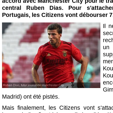
accord avec Manchester City pour le tr
central Ruben Dias. Pour s'attache
Portugais, les Citizens vont débourser 7
Il 
sec
rec
un 
sup
mer
Kou
Kou
en
Ruben Dias, futur joueur de Manchester City.
Gi
Madrid) ont été pistés.
Mais finalement, les Citizens vont s'att