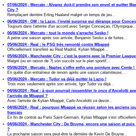
07/06/2024 - Mercato : Alvarez doit-il prendre son envol et quitter M
City ?
Remplaçant derrière Erling Haaland malgré un temps de jeu...
06/06/2024 - OM : la Lazio, l'invité surprise qui dérange pour Conceiç
Toujours dans l'attente d'un accord avec Sergio Conceiçao, l'Olympique..
06/06/2024 - Mercato : tout le monde s'arrache Sesko !
A peine une saison après son arrivée, Benjamin Sesko a de fortes...
05/06/2024 - Real : le PSG très remonté contre Mbappé
Officiellement transféré au Real Madrid, Kylian Mbappé...
05/06/2024 - Manchester City : c'est la guerre avec la Premier League
Malgré (ou en raison de ?) son succès sur le plan sportif,...
05/06/2024 - Mercato : Naples s'offre enfin une pointure avec Conte ! (
En quête d'un entraîneur de renom après une saison calamiteuse,...
05/06/2024 - Mercato : Tudor va déjà quitter la Lazio !
Trois mois seulement après son arrivée, Igor Tudor va déjà...
04/06/2024 - Real : à quoi pourrait ressembler le onze d'Ancelotti av
l'arrivée de Mbappé ?
Avec l'arrivée de Kylian Mbappé, Carlo Ancelotti va devoir...
04/06/2024 - Real : pourquoi Mbappé va réussir selon les anciens jo
français
En fin de contrat au Paris Saint-Germain, Kylian Mbappé s'est officiellem
04/06/2024 - Manchester City : De Bruyne, encore une saison et puis 
?
La prochaine saison sera peut-être la dernière de Kevin De Bruyne...