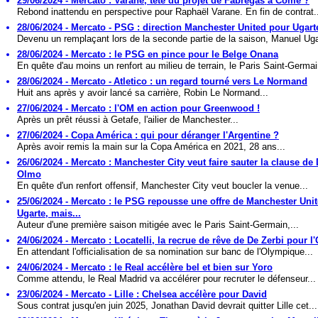
29/06/2024 - Mercato : Varane, tête du projet de Fabregas à Côme ?
Rebond inattendu en perspective pour Raphaël Varane. En fin de contrat.
28/06/2024 - Mercato - PSG : direction Manchester United pour Ugart
Devenu un remplaçant lors de la seconde partie de la saison, Manuel Uga
28/06/2024 - Mercato : le PSG en pince pour le Belge Onana
En quête d'au moins un renfort au milieu de terrain, le Paris Saint-Germai
28/06/2024 - Mercato - Atletico : un regard tourné vers Le Normand
Huit ans après y avoir lancé sa carrière, Robin Le Normand...
27/06/2024 - Mercato : l'OM en action pour Greenwood !
Après un prêt réussi à Getafe, l'ailier de Manchester...
27/06/2024 - Copa América : qui pour déranger l'Argentine ?
Après avoir remis la main sur la Copa América en 2021, 28 ans...
26/06/2024 - Mercato : Manchester City veut faire sauter la clause de
Olmo
En quête d'un renfort offensif, Manchester City veut boucler la venue...
25/06/2024 - Mercato : le PSG repousse une offre de Manchester Uni
Ugarte, mais...
Auteur d'une première saison mitigée avec le Paris Saint-Germain,...
24/06/2024 - Mercato : Locatelli, la recrue de rêve de De Zerbi pour l
En attendant l'officialisation de sa nomination sur banc de l'Olympique...
24/06/2024 - Mercato : le Real accélère bel et bien sur Yoro
Comme attendu, le Real Madrid va accélérer pour recruter le défenseur...
23/06/2024 - Mercato - Lille : Chelsea accélère pour David
Sous contrat jusqu'en juin 2025, Jonathan David devrait quitter Lille cet...