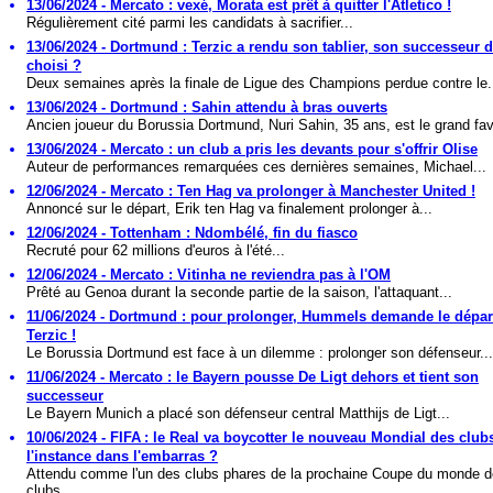
13/06/2024 - Mercato : vexé, Morata est prêt à quitter l'Atletico !
Régulièrement cité parmi les candidats à sacrifier...
13/06/2024 - Dortmund : Terzic a rendu son tablier, son successeur d
choisi ?
Deux semaines après la finale de Ligue des Champions perdue contre le.
13/06/2024 - Dortmund : Sahin attendu à bras ouverts
Ancien joueur du Borussia Dortmund, Nuri Sahin, 35 ans, est le grand favo
13/06/2024 - Mercato : un club a pris les devants pour s'offrir Olise
Auteur de performances remarquées ces dernières semaines, Michael...
12/06/2024 - Mercato : Ten Hag va prolonger à Manchester United !
Annoncé sur le départ, Erik ten Hag va finalement prolonger à...
12/06/2024 - Tottenham : Ndombélé, fin du fiasco
Recruté pour 62 millions d'euros à l'été...
12/06/2024 - Mercato : Vitinha ne reviendra pas à l'OM
Prêté au Genoa durant la seconde partie de la saison, l'attaquant...
11/06/2024 - Dortmund : pour prolonger, Hummels demande le dépar
Terzic !
Le Borussia Dortmund est face à un dilemme : prolonger son défenseur...
11/06/2024 - Mercato : le Bayern pousse De Ligt dehors et tient son
successeur
Le Bayern Munich a placé son défenseur central Matthijs de Ligt...
10/06/2024 - FIFA : le Real va boycotter le nouveau Mondial des club
l'instance dans l'embarras ?
Attendu comme l'un des clubs phares de la prochaine Coupe du monde 
clubs,...