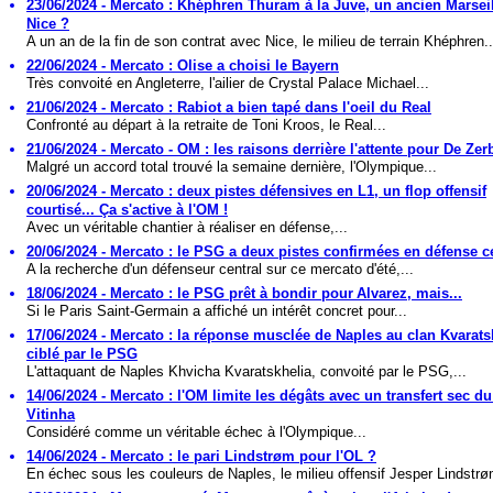
23/06/2024 - Mercato : Khéphren Thuram à la Juve, un ancien Marseil
Nice ?
A un an de la fin de son contrat avec Nice, le milieu de terrain Khéphren..
22/06/2024 - Mercato : Olise a choisi le Bayern
Très convoité en Angleterre, l'ailier de Crystal Palace Michael...
21/06/2024 - Mercato : Rabiot a bien tapé dans l'oeil du Real
Confronté au départ à la retraite de Toni Kroos, le Real...
21/06/2024 - Mercato - OM : les raisons derrière l'attente pour De Zer
Malgré un accord total trouvé la semaine dernière, l'Olympique...
20/06/2024 - Mercato : deux pistes défensives en L1, un flop offensif
courtisé... Ça s'active à l'OM !
Avec un véritable chantier à réaliser en défense,...
20/06/2024 - Mercato : le PSG a deux pistes confirmées en défense c
A la recherche d'un défenseur central sur ce mercato d'été,...
18/06/2024 - Mercato : le PSG prêt à bondir pour Alvarez, mais...
Si le Paris Saint-Germain a affiché un intérêt concret pour...
17/06/2024 - Mercato : la réponse musclée de Naples au clan Kvarats
ciblé par le PSG
L'attaquant de Naples Khvicha Kvaratskhelia, convoité par le PSG,...
14/06/2024 - Mercato : l'OM limite les dégâts avec un transfert sec du
Vitinha
Considéré comme un véritable échec à l'Olympique...
14/06/2024 - Mercato : le pari Lindstrøm pour l'OL ?
En échec sous les couleurs de Naples, le milieu offensif Jesper Lindstrø