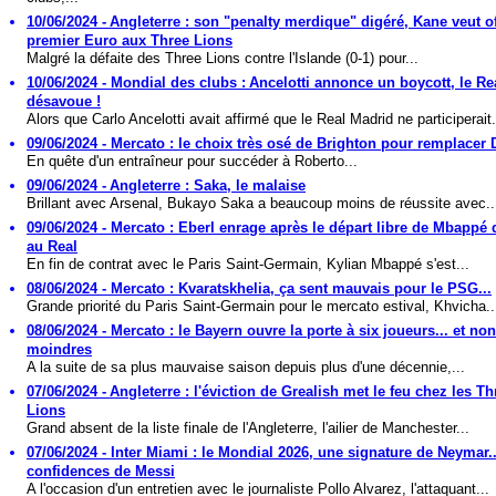
10/06/2024 - Angleterre : son "penalty merdique" digéré, Kane veut of
premier Euro aux Three Lions
Malgré la défaite des Three Lions contre l'Islande (0-1) pour...
10/06/2024 - Mondial des clubs : Ancelotti annonce un boycott, le Rea
désavoue !
Alors que Carlo Ancelotti avait affirmé que le Real Madrid ne participerait.
09/06/2024 - Mercato : le choix très osé de Brighton pour remplacer 
En quête d'un entraîneur pour succéder à Roberto...
09/06/2024 - Angleterre : Saka, le malaise
Brillant avec Arsenal, Bukayo Saka a beaucoup moins de réussite avec..
09/06/2024 - Mercato : Eberl enrage après le départ libre de Mbappé
au Real
En fin de contrat avec le Paris Saint-Germain, Kylian Mbappé s'est...
08/06/2024 - Mercato : Kvaratskhelia, ça sent mauvais pour le PSG...
Grande priorité du Paris Saint-Germain pour le mercato estival, Khvicha..
08/06/2024 - Mercato : le Bayern ouvre la porte à six joueurs... et no
moindres
A la suite de sa plus mauvaise saison depuis plus d'une décennie,...
07/06/2024 - Angleterre : l'éviction de Grealish met le feu chez les Th
Lions
Grand absent de la liste finale de l'Angleterre, l'ailier de Manchester...
07/06/2024 - Inter Miami : le Mondial 2026, une signature de Neymar.
confidences de Messi
A l'occasion d'un entretien avec le journaliste Pollo Alvarez, l'attaquant...