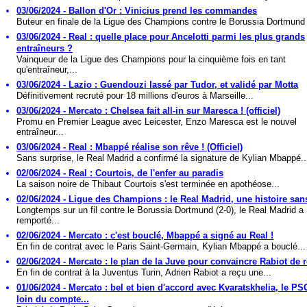
03/06/2024 - Ballon d'Or : Vinicius prend les commandes
Buteur en finale de la Ligue des Champions contre le Borussia Dortmund (
03/06/2024 - Real : quelle place pour Ancelotti parmi les plus grands
entraîneurs ?
Vainqueur de la Ligue des Champions pour la cinquième fois en tant
qu'entraîneur,...
03/06/2024 - Lazio : Guendouzi lassé par Tudor, et validé par Motta
Définitivement recruté pour 18 millions d'euros à Marseille...
03/06/2024 - Mercato : Chelsea fait all-in sur Maresca ! (officiel)
Promu en Premier League avec Leicester, Enzo Maresca est le nouvel
entraîneur...
03/06/2024 - Real : Mbappé réalise son rêve ! (Officiel)
Sans surprise, le Real Madrid a confirmé la signature de Kylian Mbappé..
02/06/2024 - Real : Courtois, de l'enfer au paradis
La saison noire de Thibaut Courtois s'est terminée en apothéose...
02/06/2024 - Ligue des Champions : le Real Madrid, une histoire sans
Longtemps sur un fil contre le Borussia Dortmund (2-0), le Real Madrid a
remporté...
02/06/2024 - Mercato : c'est bouclé, Mbappé a signé au Real !
En fin de contrat avec le Paris Saint-Germain, Kylian Mbappé a bouclé...
02/06/2024 - Mercato : le plan de la Juve pour convaincre Rabiot de r
En fin de contrat à la Juventus Turin, Adrien Rabiot a reçu une...
01/06/2024 - Mercato : bel et bien d'accord avec Kvaratskhelia, le PS
loin du compte...