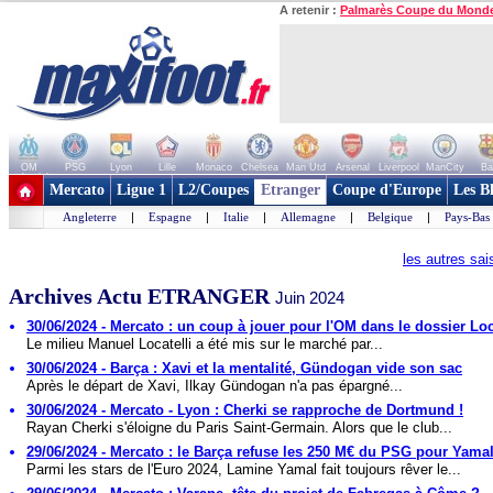
A retenir :
Palmarès Coupe du Mond
OM
PSG
Lyon
Lille
Monaco
Chelsea
Man Utd
Arsenal
Liverpool
ManCity
Ba
+ de clubs
Mercato
Ligue 1
L2/Coupes
Etranger
Coupe d'Europe
Les B
Angleterre
|
Espagne
|
Italie
|
Allemagne
|
Belgique
|
Pays-Bas
les autres sa
Archives Actu ETRANGER
Juin 2024
30/06/2024 - Mercato : un coup à jouer pour l'OM dans le dossier Loc
Le milieu Manuel Locatelli a été mis sur le marché par...
30/06/2024 - Barça : Xavi et la mentalité, Gündogan vide son sac
Après le départ de Xavi, Ilkay Gündogan n'a pas épargné...
30/06/2024 - Mercato - Lyon : Cherki se rapproche de Dortmund !
Rayan Cherki s'éloigne du Paris Saint-Germain. Alors que le club...
29/06/2024 - Mercato : le Barça refuse les 250 M€ du PSG pour Yama
Parmi les stars de l'Euro 2024, Lamine Yamal fait toujours rêver le...