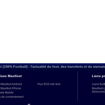
t (100% Football) : l'actualité du foot, des transferts et du mercat
ices Maxifoot
Liens pr
 Maxifoot Android
Flux RSS info foot
Liens foot
 Maxifoot iPhone
Maxifoot-
(livescore
web Mobile
x de consentement