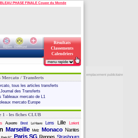
BLEAU PHASE FINALE Coupe du Monde
Résultats
Bayern
Dortmund
Classements
Calendriers
emplacement publicitaire
s Mercato / Transferts
cato, tous les articles transferts
 Journal des Transferts
s Tableaux mercato de L1
bleaux mercato Europe
e 1 - les fiches CLUB
Lille
Lens
s
Auxerre
Lorient
Brest
Le Havre
n
Marseille
Monaco
Nantes
Metz
Paris SG
Rennes
Strasbourg
Paris FC