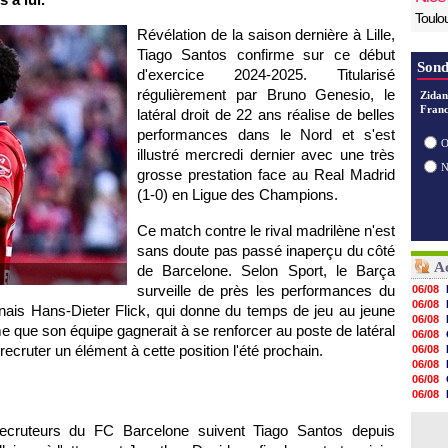
Toulo
Révélation de la saison dernière à Lille,
Tiago Santos confirme sur ce début
Sond
d'exercice 2024-2025. Titularisé
régulièrement par Bruno Genesio, le
Zidan
Franc
latéral droit de 22 ans réalise de belles
performances dans le Nord et s'est
O
illustré mercredi dernier avec une très
grosse prestation face au Real Madrid
(1-0) en Ligue des Champions.
Ce match contre le rival madrilène n'est
sans doute pas passé inaperçu du côté
Ac
de Barcelone. Selon Sport, le Barça
surveille de près les performances du
06/08
06/08
elonais Hans-Dieter Flick, qui donne du temps de jeu au jeune
06/08
e que son équipe gagnerait à se renforcer au poste de latéral
06/08
recruter un élément à cette position l'été prochain.
06/08
06/08
06/08
06/08
06/08
06/08
 recruteurs du FC Barcelone suivent Tiago Santos depuis
06/08