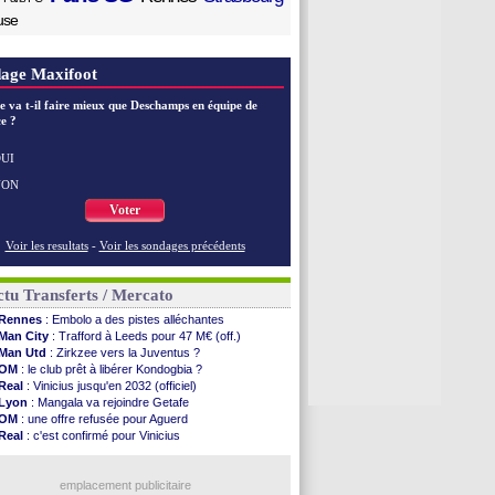
use
age Maxifoot
e va t-il faire mieux que Deschamps en équipe de
e ?
UI
NON
Voter
Voir les resultats
-
Voir les sondages précédents
tu Transferts / Mercato
Rennes
: Embolo a des pistes alléchantes
Man City
: Trafford à Leeds pour 47 M€ (off.)
Man Utd
: Zirkzee vers la Juventus ?
OM
: le club prêt à libérer Kondogbia ?
Real
: Vinicius jusqu'en 2032 (officiel)
Lyon
: Mangala va rejoindre Getafe
OM
: une offre refusée pour Aguerd
Real
: c'est confirmé pour Vinicius
Troyes
: Junior Diaz jusqu'en 2030 (officiel)
PSG
: Akliouche a signé (officiel)
OM
: une offre pour Bulka
emplacement publicitaire