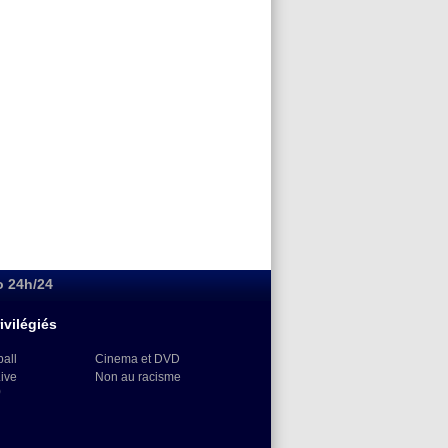
o 24h/24
ivilégiés
ball
Cinema et DVD
Live
Non au racisme
)