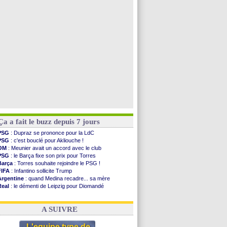
PSG
: contrat signé pour Akliouche
Chelsea
: Palace a fait son offre pour Disasi
PSG
: l'étonnante rumeur Gusto
Bologne
: Dallinga est sur le marché
Voir toutes les brèves
Ça a fait le buzz depuis 7 jours
PSG
: Dupraz se prononce pour la LdC
PSG
: c'est bouclé pour Akliouche !
OM
: Meunier avait un accord avec le club
PSG
: le Barça fixe son prix pour Torres
Barça
: Torres souhaite rejoindre le PSG !
FIFA
: Infantino sollicite Trump
Argentine
: quand Medina recadre... sa mère
Real
: le démenti de Leipzig pour Diomandé
OM
: Paixão attire un 2e club anglais
FIFA
: le conseiller d'Infantino démissionne !
A SUIVRE
L'equipe type de