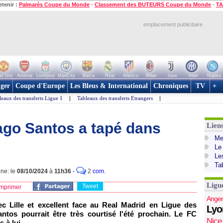
etenir :
Palmarès Coupe du Monde
-
Classement des BUTEURS Coupe du Monde
-
TA
emplacement publicitaire
n Utd
Arsenal
Liverpool
ManCity
Barca
Real
Atletico
Milan
Juve
Inter
Naples
ger
Coupe d'Europe
Les Bleus & International
Chroniques
TV
+
leaux des transferts Ligue 1
|
Tableaux des transferts Etrangers
|
Tiago Santos a tapé dans
Lien
Mer
Le
Le
Ta
gne: le
08/10/2024
à
11h36
-
2
com.
Ligu
Tweet
mprimer
Anger
 Lille et excellent face au Real Madrid en Ligue des
Lyo
antos pourrait être très courtisé l'été prochain. Le FC
Nice
 à lui.