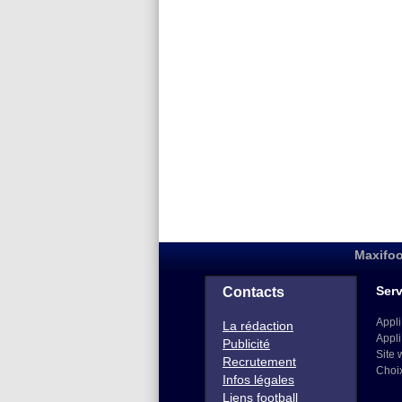
Maxifoo
Serv
Contacts
Appli
La rédaction
Appli
Publicité
Site 
Recrutement
Choi
Infos légales
Liens football