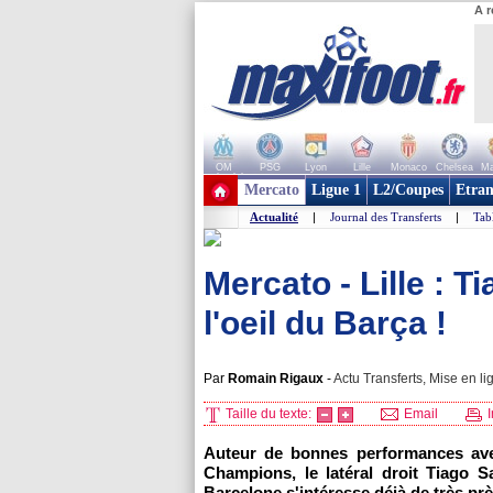
A r
OM
PSG
Lyon
Lille
Monaco
Chelsea
Ma
+ de clubs
Mercato
Ligue 1
L2/Coupes
Etran
Actualité
|
Journal des Transferts
|
Tab
Mercato - Lille : 
l'oeil du Barça !
Par
Romain Rigaux
-
Actu Transferts, Mise en li
Taille du texte:
Email
I
Auteur de bonnes performances avec
Champions, le latéral droit Tiago S
Barcelone s'intéresse déjà de très près