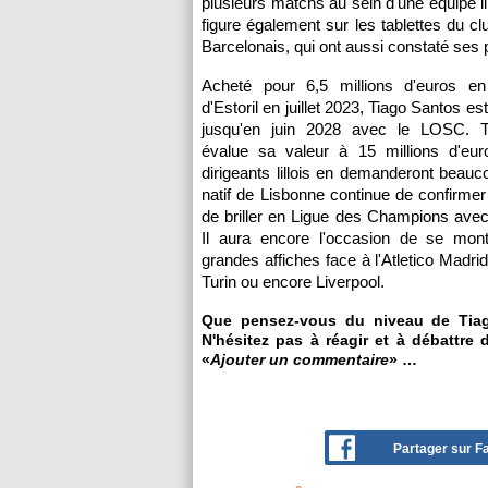
plusieurs matchs au sein d'une équipe lil
figure également sur les tablettes du cl
Barcelonais, qui ont aussi constaté ses 
Acheté pour 6,5 millions d'euros e
d'Estoril en juillet 2023, Tiago Santos es
jusqu'en juin 2028 avec le LOSC. T
évalue sa valeur à 15 millions d'eur
dirigeants lillois en demanderont beauco
natif de Lisbonne continue de confirmer 
de briller en Ligue des Champions ave
Il aura encore l'occasion de se mon
grandes affiches face à l'Atletico Madri
Turin ou encore Liverpool.
Que pensez-vous du niveau de Tia
N'hésitez pas à réagir et à débattre 
«
Ajouter un commentaire
» …
Partager sur 