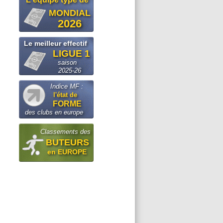
MONDIAL
2026
Le meilleur effectif
LIGUE 1
saison
2025-26
Indice MF :
l'état de
FORME
des clubs en europe
Classements des
BUTEURS
en EUROPE