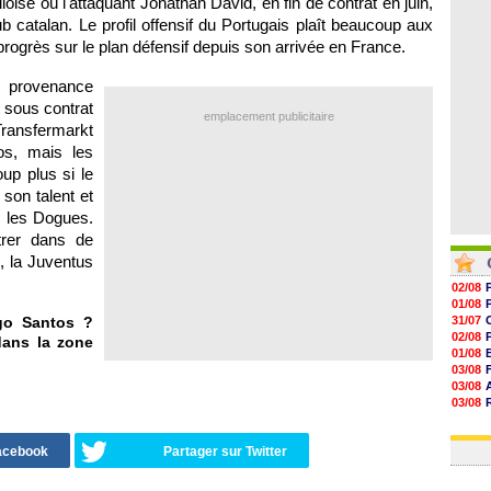
loise où l'attaquant Jonathan David, en fin de contrat en juin,
06/08
ub catalan. Le profil offensif du Portugais plaît beaucoup aux
06/08
06/08
progrès sur le plan défensif depuis son arrivée en France.
06/08
n provenance
t sous contrat
emplacement publicitaire
ransfermarkt
os, mais les
up plus si le
son talent et
c les Dogues.
trer dans de
d, la Juventus
02/08
01/08
go Santos ?
31/07
02/08
dans la zone
01/08
03/08
03/08
03/08
03/08
31/07
Facebook
Partager sur Twitter