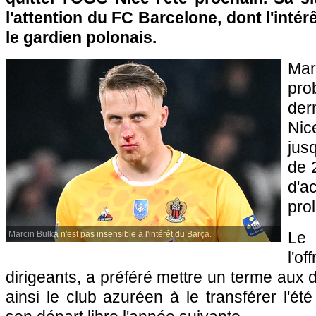
l'attention du FC Barcelone, dont l'intér
le gardien polonais.
Mar
pr
der
Ni
jus
de 
d'
pro
Le 
Marcin Bulka n'est pas insensible à l'intérêt du Barça.
l'o
dirigeants, a préféré mettre un terme aux 
ainsi le club azuréen à le transférer l'ét