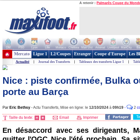
A retenir :
Palmarès Coupe du Mond
OM
PSG
Lyon
Lille
Monaco
Chelsea
Man Utd
Arsenal
Liverpool
ManCity
Ba
+ de clubs
Mercato
Ligue 1
L2/Coupes
Etranger
Coupe d'Europe
Les B
Actualité
|
Journal des Transferts
|
Tableaux des transferts Ligue 1
|
Tabl
Nice : piste confirmée, Bulka o
porte au Barça
Par
Eric Bethsy
-
Actu Transferts, Mise en ligne: le
12/10/2024
à
09h19
-
2
c
T
Taille du texte:
Email
Imprimer
En désaccord avec ses dirigeants, Ma
quitter l'OGC Nice l'été prochain. Sa si