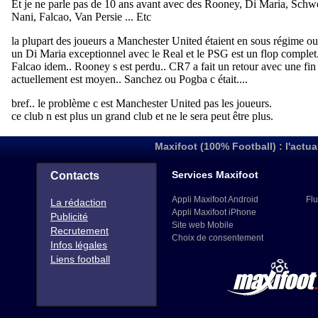
Maxifoot (100% Football) : l'actua
Services Maxifoot
Contacts
Appli Maxifoot Android
Flu
La rédaction
Appli Maxifoot iPhone
Publicité
Site web Mobile
Recrutement
Choix de consentement
Infos légales
Liens football