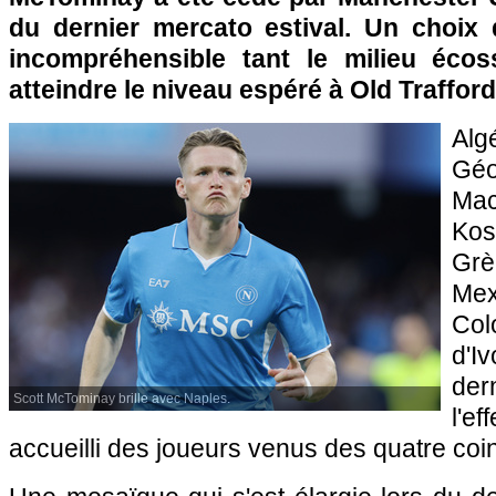
du dernier mercato estival. Un choix 
incompréhensible tant le milieu écos
atteindre le niveau espéré à Old Trafford
Al
Gé
Ma
Ko
Gr
Mex
Col
d'I
de
Scott McTominay brille avec Naples.
l'e
accueilli des joueurs venus des quatre coin