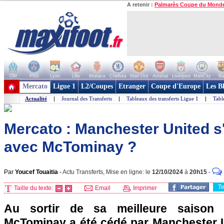
A retenir :
Palmarès Coupe du Mond
OM
PSG
Lyon
Lille
Monaco
Chelsea
Man Utd
Arsenal
Liverpool
ManCity
Ba
+ de clubs
Mercato
Ligue 1
L2/Coupes
Etranger
Coupe d'Europe
Les B
Actualité
|
Journal des Transferts
|
Tableaux des transferts Ligue 1
|
Tabl
Mercato : Manchester United s'e
avec McTominay ?
Par
Youcef Touaitia
-
Actu Transferts, Mise en ligne: le
12/10/2024
à
20h15
-
T
Taille du texte:
Email
Imprimer
Au sortir de sa meilleure saison e
McTominay a été cédé par Manchester U