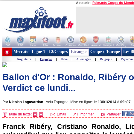
A retenir :
Palmarès Coupe du Mond
OM
PSG
Lyon
Lille
Monaco
Chelsea
Man Utd
Arsenal
Liverpool
ManCity
Ba
+ de clubs
Mercato
Ligue 1
L2/Coupes
Etranger
Coupe d'Europe
Les B
Angleterre
|
Espagne
|
Italie
|
Allemagne
|
Belgique
|
Pays-Bas
Ballon d'Or : Ronaldo, Ribéry 
Verdict ce lundi...
Par
Nicolas Lagavardan
-
Actu Espagne, Mise en ligne: le
13/01/2014
à
09h07
Taille du texte:
Email
Imprimer
Partager:
Franck Ribéry, Cristiano Ronaldo, Li