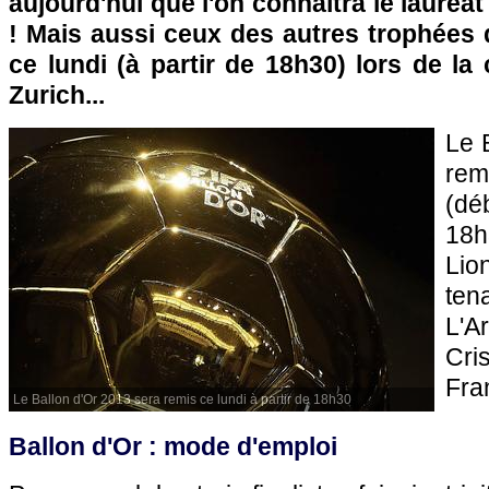
aujourd'hui que l'on connaîtra le lauréa
! Mais aussi ceux des autres trophées 
ce lundi (à partir de 18h30) lors de l
Zurich...
Le 
rem
(dé
18h
Lio
te
L'A
Cri
Fra
Le Ballon d'Or 2013 sera remis ce lundi à partir de 18h30
Ballon d'Or : mode d'emploi