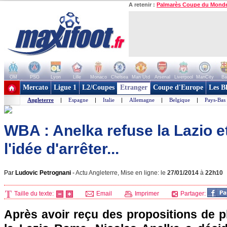
A retenir :
Palmarès Coupe du Mond
OM
PSG
Lyon
Lille
Monaco
Chelsea
Man Utd
Arsenal
Liverpool
ManCity
Ba
+ de clubs
Mercato
Ligue 1
L2/Coupes
Etranger
Coupe d'Europe
Les B
Angleterre
|
Espagne
|
Italie
|
Allemagne
|
Belgique
|
Pays-Bas
WBA : Anelka refuse la Lazio e
l'idée d'arrêter...
Par
Ludovic Petrognani
-
Actu Angleterre, Mise en ligne: le
27/01/2014
à
22h10
Taille du texte:
Email
Imprimer
Partager:
Après avoir reçu des propositions de p