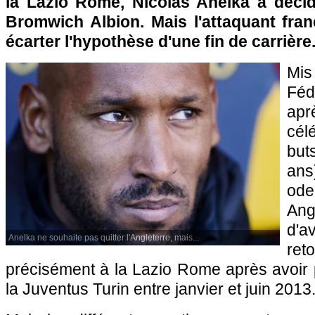
la Lazio Rome, Nicolas Anelka a déci
Bromwich Albion. Mais l'attaquant fra
écarter l'hypothèse d'une fin de carrière
Mis
Féd
ap
cé
but
ans
ode
Ang
d'a
Anelka ne souhaite pas quitter l'Angleterre, mais...
ret
précisément à la Lazio Rome après avoir 
la Juventus Turin entre janvier et juin 2013