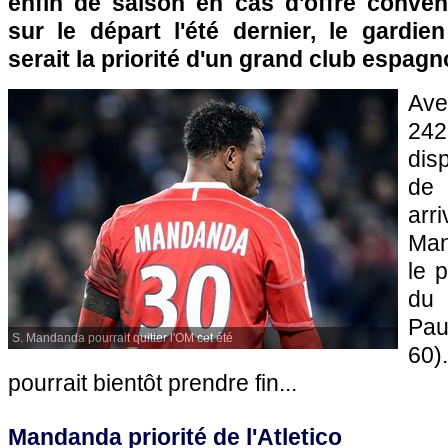
enfin de saison en cas d'offre conve
sur le départ l'été dernier, le gardie
serait la priorité d'un grand club espagno
Ave
24
dis
d
arr
Man
le p
du 
Pa
S. Mandanda pourrait quitter l'OM cet été
60)
pourrait bientôt prendre fin...
Mandanda priorité de l'Atletico