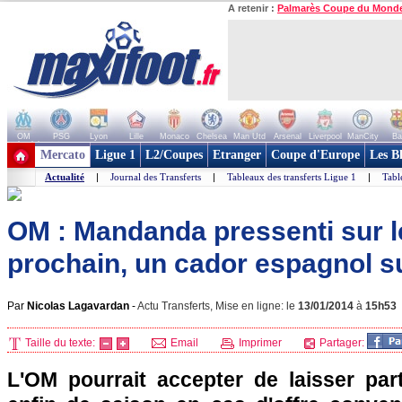
A retenir :
Palmarès Coupe du Mond
OM
PSG
Lyon
Lille
Monaco
Chelsea
Man Utd
Arsenal
Liverpool
ManCity
Ba
+ de clubs
Mercato
Ligue 1
L2/Coupes
Etranger
Coupe d'Europe
Les B
Actualité
|
Journal des Transferts
|
Tableaux des transferts Ligue 1
|
Tabl
OM : Mandanda pressenti sur le
prochain, un cador espagnol su
Par
Nicolas Lagavardan
-
Actu Transferts, Mise en ligne: le
13/01/2014
à
15h53
Taille du texte:
Email
Imprimer
Partager:
L'OM
pourrait accepter de laisser pa