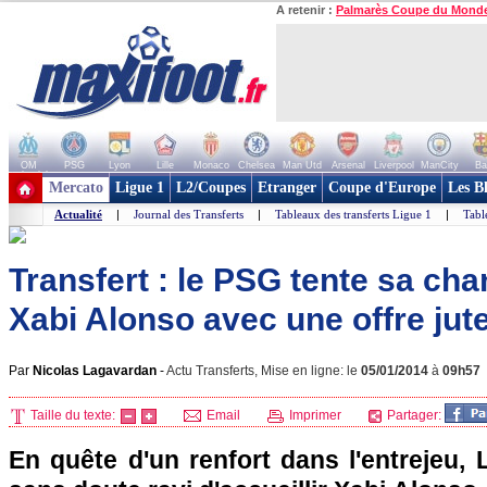
A retenir :
Palmarès Coupe du Mond
OM
PSG
Lyon
Lille
Monaco
Chelsea
Man Utd
Arsenal
Liverpool
ManCity
Ba
+ de clubs
Mercato
Ligue 1
L2/Coupes
Etranger
Coupe d'Europe
Les B
Actualité
|
Journal des Transferts
|
Tableaux des transferts Ligue 1
|
Tabl
Transfert : le PSG tente sa ch
Xabi Alonso avec une offre jut
Par
Nicolas Lagavardan
-
Actu Transferts, Mise en ligne: le
05/01/2014
à
09h57
Taille du texte:
Email
Imprimer
Partager:
En quête d'un renfort dans l'entrejeu, 