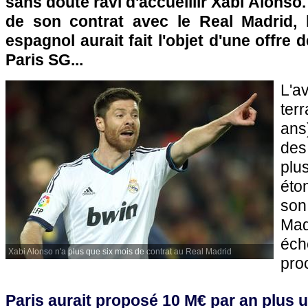
sans doute ravi d'accueillir Xabi Alonso
de son contrat avec le Real Madrid, l
espagnol aurait fait l'objet d'une offre d
Paris SG
...
L'a
ter
ans
des
plu
éto
son
Ma
éc
Xabi Alonso n'a plus que six mois de contrat au Real Madrid
pro
Paris
aurait proposé 10 M€ par an plus 