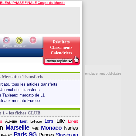
BLEAU PHASE FINALE Coupe du Monde
Résultats
Bayern
Dortmund
Classements
Calendriers
emplacement publicitaire
s Mercato / Transferts
cato, tous les articles transferts
 Journal des Transferts
s Tableaux mercato de L1
bleaux mercato Europe
e 1 - les fiches CLUB
Lille
Lens
s
Auxerre
Lorient
Brest
Le Havre
n
Marseille
Monaco
Nantes
Metz
Paris SG
Rennes
Strasbourg
Paris FC