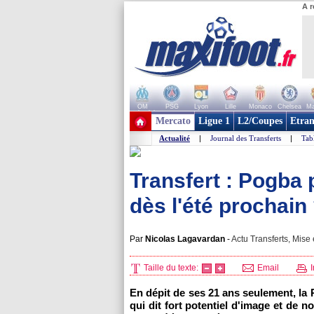
A r
OM
PSG
Lyon
Lille
Monaco
Chelsea
Ma
+ de clubs
Mercato
Ligue 1
L2/Coupes
Etran
Actualité
|
Journal des Transferts
|
Tab
Transfert : Pogba 
dès l'été prochain
Par
Nicolas Lagavardan
-
Actu Transferts, Mise 
Taille du texte:
Email
I
En dépit de ses 21 ans seulement, la 
qui dit fort potentiel d'image et de 