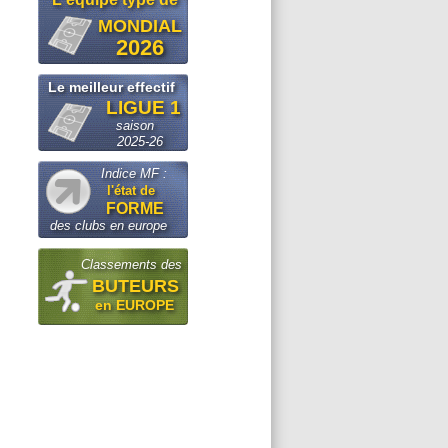
MONDIAL
2026
Le meilleur effectif
LIGUE 1
saison
2025-26
Indice MF :
l'état de
FORME
des clubs en europe
Classements des
BUTEURS
en EUROPE