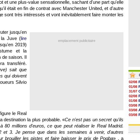
t et une plus-value sensationnelle, sachant d'une part qu'elle
06/08
06/08
qu'il était en fin de contrat avec Manchester United, et d'autre
06/08
e sont très intéressés et vont inévitablement faire monter les
06/08
ruter jusqu'en
r la Juve (
lire
emplacement publicitaire
jusqu'en 2019)
stume et la
n de saison. Il
a transféré.
uve) sait que
es qui doivent
joueurs Silvio
02/08
01/08
31/07
02/08
01/08
03/08
03/08
igure le Real
03/08
 destination la plus probable. «
Ce n'est pas un secret qu'ils
03/08
31/07
à 80 millions d'euros, ce que peut réaliser le Real Madrid.
 2 et 3. Je pense que dans les semaines à venir, d'autres
 brouiller les pistes et faire baisser le prix de Pogba
» , a