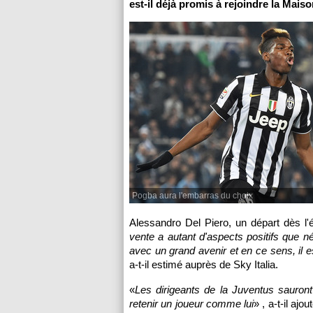
est-il déjà promis à rejoindre la Mais
Pogba aura l'embarras du choix
Alessandro Del Piero, un départ dès l'
vente a autant d'aspects positifs que n
avec un grand avenir et en ce sens, il es
a-t-il estimé auprès de Sky Italia.
«
Les dirigeants de la Juventus sauront qu
retenir un joueur comme lui
» , a-t-il aj