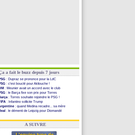
PSG
: contrat signé pour Akliouche
Chelsea
: Palace a fait son offre pour Disasi
PSG
: l'étonnante rumeur Gusto
Bologne
: Dallinga est sur le marché
Voir toutes les brèves
Ça a fait le buzz depuis 7 jours
PSG
: Dupraz se prononce pour la LdC
PSG
: c'est bouclé pour Akliouche !
OM
: Meunier avait un accord avec le club
PSG
: le Barça fixe son prix pour Torres
Barça
: Torres souhaite rejoindre le PSG !
FIFA
: Infantino sollicite Trump
Argentine
: quand Medina recadre... sa mère
Real
: le démenti de Leipzig pour Diomandé
OM
: Paixão attire un 2e club anglais
FIFA
: le conseiller d'Infantino démissionne !
A SUIVRE
L'equipe type de