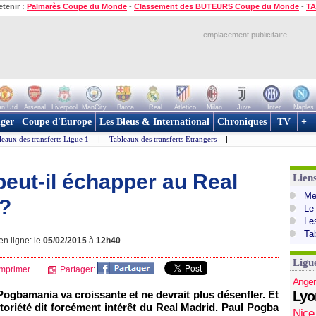
etenir :
Palmarès Coupe du Monde
-
Classement des BUTEURS Coupe du Monde
-
TA
emplacement publicitaire
n Utd
Arsenal
Liverpool
ManCity
Barca
Real
Atletico
Milan
Juve
Inter
Naples
ger
Coupe d'Europe
Les Bleus & International
Chroniques
TV
+
leaux des transferts Ligue 1
|
Tableaux des transferts Etrangers
|
peut-il échapper au Real
Lien
Mer
 ?
Le
Le
Ta
en ligne: le
05/02/2015
à
12h40
Ligu
mprimer
Partager:
Anger
Pogbamania va croissante et ne devrait plus désenfler. Et
Lyo
notoriété dit forcément intérêt du Real Madrid. Paul Pogba
Nice