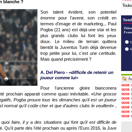
on blanche ?
Toulo
Son talent évident, son potentiel
énorme pour l'avenir, son crédit en
Sond
termes d'image et de marketing... Paul
Zidan
Pogba (21 ans) est déjà une star et les
Franc
plus grands clubs lui font les yeux
doux. Le milieu de terrain quittera
O
bientôt la Juventus Turin déjà devenue
trop petite pour lui, c'est une certitude.
Mais quand précisément ?
A. Del Piero - «
difficile de retenir un
joueur comme lui
»
Ac
06/08
Pour l'ancienne gloire bianconera
06/08
été prochain apparait comme quasi inévitable. «
Une grosse
06/08
06/08
égatifs. Pogba prouve tous les dimanches qu'il est un joueur
06/08
t normal qu'il coûte cher et que d'autres clubs le veuillent
» ,
06/08
06/08
06/08
06/08
oi faire, il y a des situations qui font qu'il est difficile de
06/08
outé. Qu'il parte dès l'été prochain ou après l'Euro 2016, la Juve
06/08