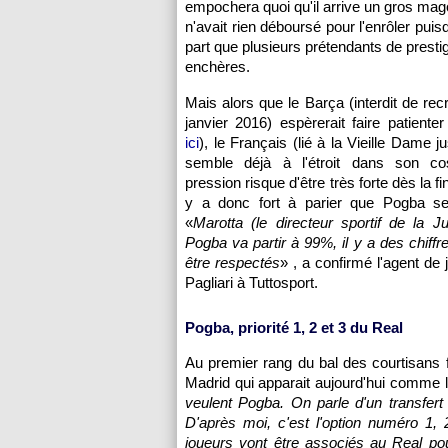
empochera quoi qu'il arrive un gros mago
n'avait rien déboursé pour l'enrôler puis
part que plusieurs prétendants de prestig
enchères.
Mais alors que le Barça (interdit de rec
janvier 2016) espèrerait faire patiente
ici
), le Français (lié à la Vieille Dame 
semble déjà à l'étroit dans son co
pression risque d'être très forte dès la fi
y a donc fort à parier que Pogba ser
«
Marotta (le directeur sportif de la J
Pogba va partir à 99%, il y a des chiffr
être respectés
» , a confirmé l'agent de 
Pagliari à Tuttosport.
Pogba, priorité 1, 2 et 3 du Real
Au premier rang du bal des courtisans f
Madrid qui apparait aujourd'hui comme la
veulent Pogba. On parle d'un transfert 
D'après moi, c'est l'option numéro 1,
joueurs vont être associés au Real pour