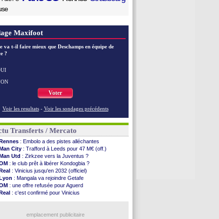
use
age Maxifoot
e va t-il faire mieux que Deschamps en équipe de
e ?
UI
NON
Voter
Voir les resultats
-
Voir les sondages précédents
tu Transferts / Mercato
Rennes
: Embolo a des pistes alléchantes
Man City
: Trafford à Leeds pour 47 M€ (off.)
Man Utd
: Zirkzee vers la Juventus ?
OM
: le club prêt à libérer Kondogbia ?
Real
: Vinicius jusqu'en 2032 (officiel)
Lyon
: Mangala va rejoindre Getafe
OM
: une offre refusée pour Aguerd
Real
: c'est confirmé pour Vinicius
Troyes
: Junior Diaz jusqu'en 2030 (officiel)
PSG
: Akliouche a signé (officiel)
OM
: une offre pour Bulka
emplacement publicitaire