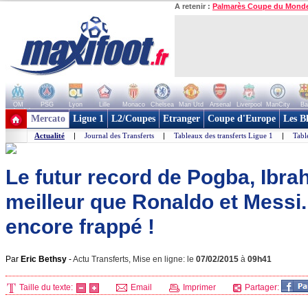
A retenir :
Palmarès Coupe du Mond
OM
PSG
Lyon
Lille
Monaco
Chelsea
Man Utd
Arsenal
Liverpool
ManCity
Ba
+ de clubs
Mercato
Ligue 1
L2/Coupes
Etranger
Coupe d'Europe
Les B
Actualité
|
Journal des Transferts
|
Tableaux des transferts Ligue 1
|
Tabl
Le futur record de Pogba, Ibra
meilleur que Ronaldo et Messi..
encore frappé !
Par
Eric Bethsy
-
Actu Transferts, Mise en ligne: le
07/02/2015
à
09h41
Taille du texte:
Email
Imprimer
Partager: