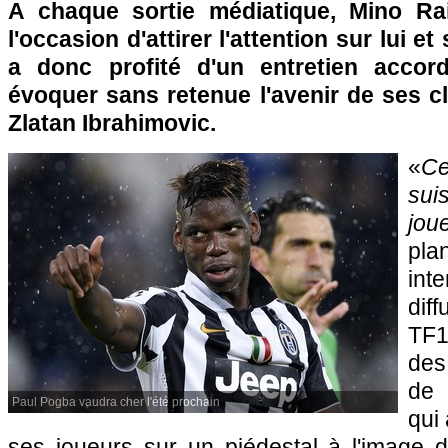
A chaque sortie médiatique, Mino Rai
l'occasion d'attirer l'attention sur lui e
a donc profité d'un entretien accor
évoquer sans retenue l'avenir de ses c
Zlatan Ibrahimovic.
«
Ce
sui
jou
pla
in
dif
TF1
des
de 
Paul Pogba vaudra cher l'été prochain
qui 
ses joueurs sur un piédestal à l'image d