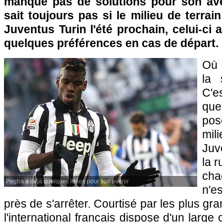
manque pas de solutions pour son ave
sait toujours pas si le milieu de terrain
Juventus Turin l'été prochain, celui-ci
quelques préférences en cas de départ.
Où 
la 
C'e
que
pos
mil
Juv
la r
cha
Pogba a déjà quelques idées pour son avenir
n'e
près de s'arrêter. Courtisé par les plus g
l'international français dispose d'un large 