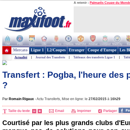
A retenir :
Palmarès Coupe du Mond
OM
PSG
Lyon
Lille
Monaco
Chelsea
Man Utd
Arsenal
Liverpool
ManCity
Ba
+ de clubs
Mercato
Ligue 1
L2/Coupes
Etranger
Coupe d'Europe
Les B
Actualité
|
Journal des Transferts
|
Tableaux des transferts Ligue 1
|
Tabl
Transfert : Pogba, l'heure des
?
Par
Romain Rigaux
-
Actu Transferts, Mise en ligne: le
27/02/2015
à
16h29
Taille du texte:
Email
Imprimer
Partager:
Courtisé par les plus grands clubs d'E