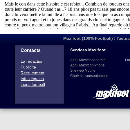
Maxifoot (100% Football) : l'actua
Services Maxifoot
Contacts
Appli Maxifoot Android
Flu
La rédaction
Appli Maxifoot iPhone
Publicité
Site web Mobile
Recrutement
Choix de consentement
Infos légales
Liens football