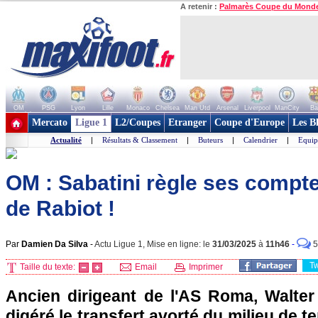
A retenir :
Palmarès Coupe du Mond
OM
PSG
Lyon
Lille
Monaco
Chelsea
Man Utd
Arsenal
Liverpool
ManCity
Ba
+ de clubs
Mercato
Ligue 1
L2/Coupes
Etranger
Coupe d'Europe
Les B
Actualité
|
Résultats & Classement
|
Buteurs
|
Calendrier
|
Equip
OM : Sabatini règle ses compt
de Rabiot !
Par
Damien Da Silva
-
Actu Ligue 1, Mise en ligne: le
31/03/2025
à
11h46
-
5
T
Taille du texte:
Email
Imprimer
Ancien dirigeant de l'AS Roma, Walter 
digéré le transfert avorté du milieu de t