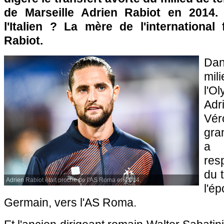
de Marseille Adrien Rabiot en 2014.
l'Italien ? La mère de l'international
Rabiot.
Da
mil
l'O
Adr
Vér
gra
a 
res
du t
Adrien Rabiot était proche de l'AS Roma en 2014.
l'é
Germain, vers l'AS Roma.