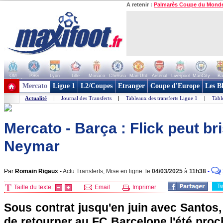
A retenir :
Palmarès Coupe du Mond
OM
PSG
Lyon
Lille
Monaco
Chelsea
Man Utd
Arsenal
Liverpool
ManCity
Ba
+ de clubs
Mercato
Ligue 1
L2/Coupes
Etranger
Coupe d'Europe
Les B
Actualité
|
Journal des Transferts
|
Tableaux des transferts Ligue 1
|
Tabl
Mercato - Barça : Flick peut bri
Neymar
Par
Romain Rigaux
-
Actu Transferts, Mise en ligne: le
04/03/2025
à
11h38
-
T
Taille du texte:
Email
Imprimer
Sous contrat jusqu'en juin avec Santos
de retourner au FC Barcelone l'été proc