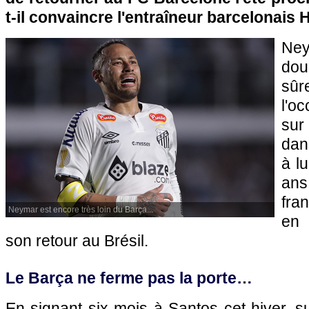
t-il convaincre l'entraîneur barcelonais
Ne
do
sûr
l'o
sur
dan
à lu
ans
fra
Neymar est encore très loin du Barça...
en 
son retour au Brésil.
Le Barça ne ferme pas la porte…
En signant six mois à Santos cet hiver, sui