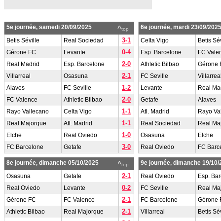
5e journée, samedi 20/09/2025
6e journée, mardi 23/09/202
^
top
3-1
Betis Séville
Real Sociedad
Celta Vigo
Betis Sév
0-4
Gérone FC
Levante
Esp. Barcelone
FC Vale
2-0
Real Madrid
Esp. Barcelone
Athletic Bilbao
Gérone 
2-1
Villarreal
Osasuna
FC Seville
Villarrea
1-2
Alaves
FC Seville
Levante
Real Ma
2-0
FC Valence
Athletic Bilbao
Getafe
Alaves
1-1
Rayo Vallecano
Celta Vigo
Atl. Madrid
Rayo Va
1-1
Real Majorque
Atl. Madrid
Real Sociedad
Real Ma
1-0
Elche
Real Oviedo
Osasuna
Elche
3-0
FC Barcelone
Getafe
Real Oviedo
FC Barc
8e journée, dimanche 05/10/2025
9e journée, dimanche 19/10/
^
top
2-1
Osasuna
Getafe
Real Oviedo
Esp. Ba
0-2
Real Oviedo
Levante
FC Seville
Real Ma
2-1
Gérone FC
FC Valence
FC Barcelone
Gérone 
2-1
Athletic Bilbao
Real Majorque
Villarreal
Betis Sév