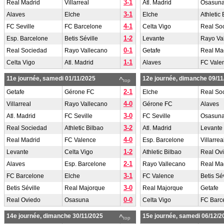
3-1
Real Madrid
Villarreal
Atl. Madrid
Osasun
3-1
Alaves
Elche
Elche
Athletic 
4-1
FC Seville
FC Barcelone
Celta Vigo
Real So
1-2
Esp. Barcelone
Betis Séville
Levante
Rayo Va
0-1
Real Sociedad
Rayo Vallecano
Getafe
Real Ma
1-1
Celta Vigo
Atl. Madrid
Alaves
FC Vale
11e journée, samedi 01/11/2025
12e journée, dimanche 09/11
^
top
2-1
Getafe
Gérone FC
Elche
Real So
4-0
Villarreal
Rayo Vallecano
Gérone FC
Alaves
3-0
Atl. Madrid
FC Seville
FC Seville
Osasun
3-2
Real Sociedad
Athletic Bilbao
Atl. Madrid
Levante
4-0
Real Madrid
FC Valence
Esp. Barcelone
Villarrea
1-2
Levante
Celta Vigo
Athletic Bilbao
Real Ov
2-1
Alaves
Esp. Barcelone
Rayo Vallecano
Real Ma
3-1
FC Barcelone
Elche
FC Valence
Betis Sév
3-0
Betis Séville
Real Majorque
Real Majorque
Getafe
0-0
Real Oviedo
Osasuna
Celta Vigo
FC Barc
14e journée, dimanche 30/11/2025
15e journée, samedi 06/12/2
^
top