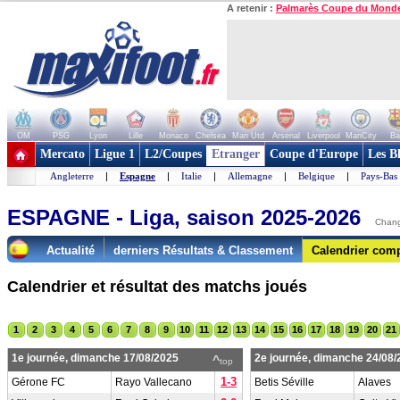
A retenir :
Palmarès Coupe du Mond
OM
PSG
Lyon
Lille
Monaco
Chelsea
Man Utd
Arsenal
Liverpool
ManCity
Ba
+ de clubs
Mercato
Ligue 1
L2/Coupes
Etranger
Coupe d'Europe
Les B
Angleterre
|
Espagne
|
Italie
|
Allemagne
|
Belgique
|
Pays-Bas
ESPAGNE - Liga, saison 2025-2026
Chang
Actualité
derniers Résultats & Classement
Calendrier comp
Calendrier et résultat des matchs joués
1
2
3
4
5
6
7
8
9
10
11
12
13
14
15
16
17
18
19
20
21
1e journée, dimanche 17/08/2025
2e journée, dimanche 24/08/
^
top
1-3
Gérone FC
Rayo Vallecano
Betis Séville
Alaves