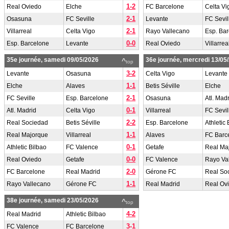
1-2
Real Oviedo
Elche
FC Barcelone
Celta Vi
2-1
Osasuna
FC Seville
Levante
FC Sevil
2-1
Villarreal
Celta Vigo
Rayo Vallecano
Esp. Ba
0-0
Esp. Barcelone
Levante
Real Oviedo
Villarrea
35e journée, samedi 09/05/2026
36e journée, mercredi 13/05
^
top
3-2
Levante
Osasuna
Celta Vigo
Levante
1-1
Elche
Alaves
Betis Séville
Elche
2-1
FC Seville
Esp. Barcelone
Osasuna
Atl. Mad
0-1
Atl. Madrid
Celta Vigo
Villarreal
FC Sevil
2-2
Real Sociedad
Betis Séville
Esp. Barcelone
Athletic 
1-1
Real Majorque
Villarreal
Alaves
FC Barc
0-1
Athletic Bilbao
FC Valence
Getafe
Real Ma
0-0
Real Oviedo
Getafe
FC Valence
Rayo Va
2-0
FC Barcelone
Real Madrid
Gérone FC
Real So
1-1
Rayo Vallecano
Gérone FC
Real Madrid
Real Ov
38e journée, samedi 23/05/2026
^
top
4-2
Real Madrid
Athletic Bilbao
3-1
FC Valence
FC Barcelone