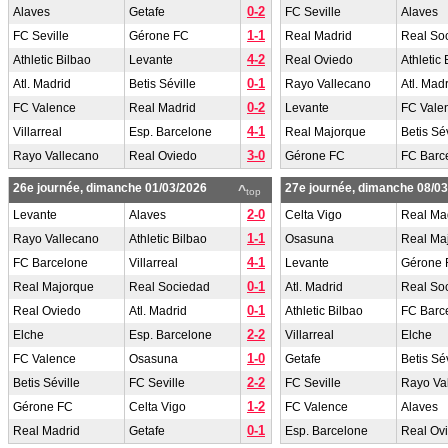
0-2
Alaves
Getafe
FC Seville
Alaves
1-1
FC Seville
Gérone FC
Real Madrid
Real So
4-2
Athletic Bilbao
Levante
Real Oviedo
Athletic 
0-1
Atl. Madrid
Betis Séville
Rayo Vallecano
Atl. Mad
0-2
FC Valence
Real Madrid
Levante
FC Vale
4-1
Villarreal
Esp. Barcelone
Real Majorque
Betis Sév
3-0
Rayo Vallecano
Real Oviedo
Gérone FC
FC Barc
26e journée, dimanche 01/03/2026
27e journée, dimanche 08/0
^
top
2-0
Levante
Alaves
Celta Vigo
Real Ma
1-1
Rayo Vallecano
Athletic Bilbao
Osasuna
Real Ma
4-1
FC Barcelone
Villarreal
Levante
Gérone 
0-1
Real Majorque
Real Sociedad
Atl. Madrid
Real So
0-1
Real Oviedo
Atl. Madrid
Athletic Bilbao
FC Barc
2-2
Elche
Esp. Barcelone
Villarreal
Elche
1-0
FC Valence
Osasuna
Getafe
Betis Sév
2-2
Betis Séville
FC Seville
FC Seville
Rayo Va
1-2
Gérone FC
Celta Vigo
FC Valence
Alaves
0-1
Real Madrid
Getafe
Esp. Barcelone
Real Ov