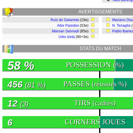
Álex Bereng
AVERTISSEMENTS
Ruíz de Galarreta
(19e)
Mariano Dia
Aitor Paredes
(53e)
N. Tenaglia
(
Maroan Sannadi
(85e)
Pablo Ibane
Urko Izeta
(90+3e)
STATS DU MATCH
58 %
POSSESSION
(%)
456
PASSES
(réussies %)
(81 %)
12
TIRS
(cadrés)
(3)
6
CORNERS JOUES