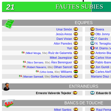
21
FAUTES SUBIES
EQUIPES
Unai Simón
Sivera
Jesús Areso
Otto Jonny
Dani Vivian
F. Garcés
Aitor Paredes
N. Tenaglia
Yuri
M. Diarra
(
V
Ruíz de Galarreta
Antonio Bl
(
Mikel Vesga
, 59e)
Mikel Jauregizar
Carlos Vice
Álex Berenguer
Pablo Iban
(
Nico Serrano
, 80e)
Oihan Sancet
Jon Guridi
(
Robert Navarro
, 68e)
(
Williams
Carles Ale
(
Urko Izeta
, 80e)
Gorka Guruzeta
Mariano Diaz
(
Maroan Sannadi
, 59e)
(
ENTRAINEURS
Ernesto Valverde Tejedor
Eduardo 
BANCS DE TOUCHE
Mikel Santos
Raul Fern