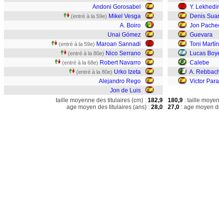
Andoni Gorosabel
Y. Lekhedi
Mikel Vesga
Denis Sua
(entré à la 59e)
A. Boiro
Jon Pache
Unai Gómez
Guevara
Maroan Sannadi
Toni Martí
(entré à la 59e)
Nico Serrano
Lucas Boy
(entré à la 80e)
Robert Navarro
Calebe
(entré à la 68e)
Urko Izeta
A. Rebbac
(entré à la 80e)
Alejandro Rego
Victor Par
Jon de Luis
taille moyenne des titulaires (cm) :
182,9
180,9
: taille moye
age moyen des titulaires (ans) :
28,0
27,0
: age moyen de