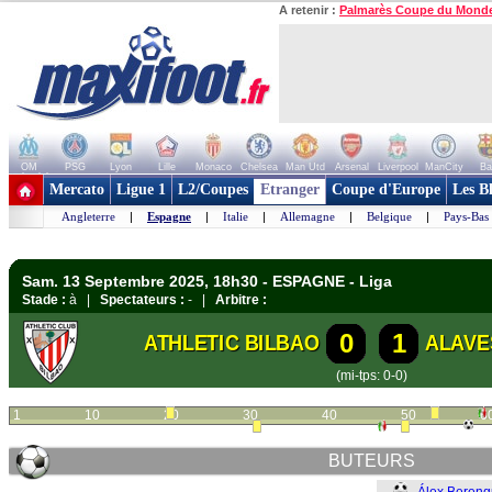
A retenir :
Palmarès Coupe du Mond
OM
PSG
Lyon
Lille
Monaco
Chelsea
Man Utd
Arsenal
Liverpool
ManCity
Ba
+ de clubs
Mercato
Ligue 1
L2/Coupes
Etranger
Coupe d'Europe
Les B
Angleterre
|
Espagne
|
Italie
|
Allemagne
|
Belgique
|
Pays-Bas
Sam. 13 Septembre 2025, 18h30 - ESPAGNE - Liga
Stade :
à |
Spectateurs :
- |
Arbitre :
0
1
ATHLETIC BILBAO
ALAVE
(mi-tps: 0-0)
1
10
20
30
40
50
6
BUTEURS