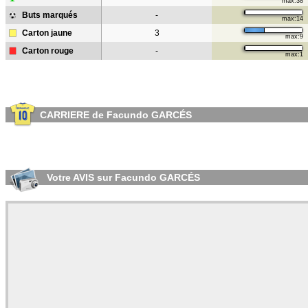
max:38
Buts marqués
-
max:14
Carton jaune
3
max:9
Carton rouge
-
max:1
CARRIERE de Facundo GARCÉS
Votre AVIS sur Facundo GARCÉS