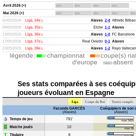
Avril 2026 (+)
abs.
abs.
abs.
abs.
Mai 2026 (+)
abs.
abs.
abs.
abs.
abs
02/05/2026
Liga, 34e j.
Alaves
2-4
Athletic Bilbao
09/05/2026
Liga, 35e j.
Elche
1-1
Alaves
13/05/2026
Liga, 36e j.
Alaves
1-0
FC Barcelone
17/05/2026
Liga, 37e j.
Real Oviedo
0-1
Alaves
23/05/2026
Liga, 38e j.
Alaves
1-2
Rayo Valleca
légende:
championnat
coupe(s) na
d'europe
absent
abs.
Ses stats comparées à ses coéquipi
joueurs évoluant en Espagne
Liga
Coupe du Roi
Toutes compét.
Facundo GARCÉS
Coéquipiers de son 
(Alaves)
(Alaves)
Temps de jeu
791'
max:3420
Matchs joués
10
max:38
T
Titulaire
8