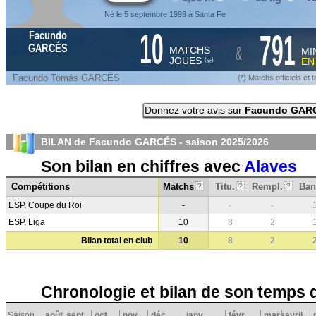
Né le 5 septembre 1999 à Santa Fe
10
791
Facundo
&
GARCÉS
MATCHS
MI
JOUES
E
*
(
)
Facundo Tomás GARCÉS
(*) Matchs officiels e
Donnez votre avis sur
Facundo GAR
BILAN de Facundo GARCÉS - saison
2025/2026
Son bilan en chiffres avec
Alaves
Compétitions
Matchs
Titu.
Rempl.
Ban
?
?
?
ESP, Coupe du Roi
-
-
-
ESP, Liga
10
8
2
Bilan total en club
10
8
2
Chronologie et bilan de son temps 
Saison
août
sept.
oct.
nov.
déc.
janv.
févr.
mars
avril