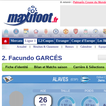
A retenir :
Palmarès Coupe du Mond
OM
PSG
Lyon
Lille
Monaco
Chelsea
Man Utd
Arsenal
Liverpool
ManCity
Ba
+ de clubs
Mercato
Ligue 1
L2/Coupes
Etranger
Coupe d'Europe
Les B
Actualité
|
Résultats & Classement
|
Buteurs
|
Calendrier
|
Equipe
2. Facundo GARCÉS
Fiche d'identité
Bilan et Matchs saison
Carrière & Sélections
Début Co
ALAVES
(ESP)
Janv.
AGE
TAILLE
POIDS
N
26
89%
88%
ans
1,91 m
82 kg
A