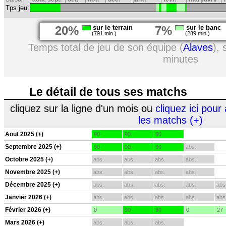
Tps jeu:
20%
sur le terrain
7%
sur le banc
(791 min.)
(289 min.)
Temps total de jeu de son équipe (
Alaves
),
minutes
Le détail de tous ses matchs
cliquez sur la ligne d'un mois ou
cliquez ici pour 
les matchs (+)
Aout 2025 (+)
90
90
90
Septembre 2025 (+)
90
90
90
abs.
Octobre 2025 (+)
abs.
abs.
abs.
abs.
Novembre 2025 (+)
abs.
abs.
abs.
abs.
Décembre 2025 (+)
abs.
abs.
abs.
abs.
abs
Janvier 2026 (+)
abs.
abs.
abs.
abs.
abs
Février 2026 (+)
0
90
90
0
27
Mars 2026 (+)
abs.
abs.
abs.