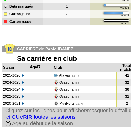
max:38
Buts marqués
1
max:14
Carton jaune
7
max:9
Carton rouge
-
max:1
CARRIERE de Pablo IBANEZ
Sa carrière en club
Total
(*)
Age
Saison
Club
match
2025-2026
Alaves
41
(ESP)
2024-2025
Osasuna
32
(ESP
)
2023-2024
Osasuna
36
(ESP
)
2022-2023
Osasuna
31
(ESP
)
2020-2021
Mutilvera
2
(ESP
)
Cliquez sur les lignes pour afficher/masquer le détai
ici OUVRIR toutes les saisons
(*)
Age au début de la saison