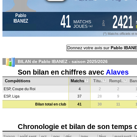
41
2421
Pablo
&
IBANEZ
MATCHS
JOUES
*
(
)
(*) Matchs officiels e
Donnez votre avis sur
Pablo IBAN
BILAN de Pablo IBANEZ - saison
2025/2026
Son bilan en chiffres avec
Alaves
Compétitions
Matchs
Titu.
Rempl.
Ban
?
?
?
ESP, Coupe du Roi
4
2
2
ESP, Liga
37
28
9
-
Bilan total en club
41
30
11
Chronologie et bilan de son temps 
Saison
août
sept.
oct.
nov.
déc.
janv.
févr.
mars
avril