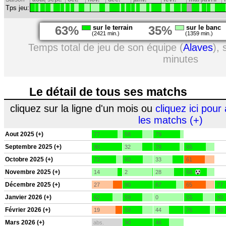
Tps jeu:
63%
sur le terrain
35%
sur le banc
(2421 min.)
(1359 min.)
Temps total de jeu de son équipe (
Alaves
),
minutes
Le détail de tous ses matchs
cliquez sur la ligne d'un mois ou
cliquez ici pour 
les matchs (+)
Aout 2025 (+)
77
58
79
Septembre 2025 (+)
90
32
78
65
Octobre 2025 (+)
72
60
33
61
Novembre 2025 (+)
14
2
28
68
Décembre 2025 (+)
27
90
67
65
77
Janvier 2026 (+)
62
59
0
55
90
Février 2026 (+)
19
59
44
76
90
Mars 2026 (+)
abs.
90
46