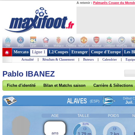
A retenir :
Palmarès Coupe du Mond
OM
PSG
Lyon
Lille
Monaco
Chelsea
Man Utd
Arsenal
Liverpool
ManCity
Ba
+ de clubs
Mercato
Ligue 1
L2/Coupes
Etranger
Coupe d'Europe
Les B
Actualité
|
Résultats & Classement
|
Buteurs
|
Calendrier
|
Equipe
Pablo IBANEZ
Fiche d'identité
Bilan et Matchs saison
Carrière & Sélections
Début Co
ALAVES
(ESP)
Juil.
AGE
TAILLE
POIDS
N
31%
ans
1,79 m
? kg