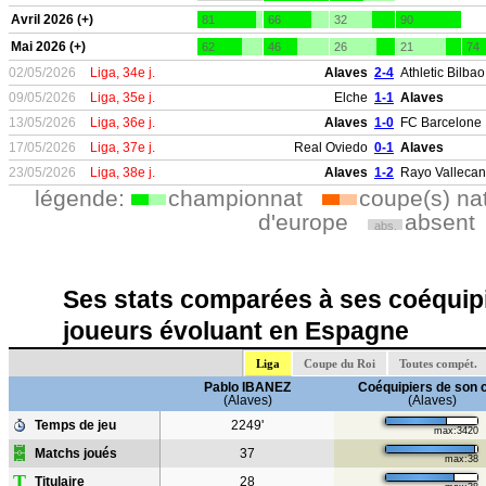
Avril 2026 (+)
81
66
32
90
Mai 2026 (+)
62
46
26
21
74
02/05/2026
Liga, 34e j.
Alaves
2-4
Athletic Bilbao
09/05/2026
Liga, 35e j.
Elche
1-1
Alaves
13/05/2026
Liga, 36e j.
Alaves
1-0
FC Barcelone
17/05/2026
Liga, 37e j.
Real Oviedo
0-1
Alaves
23/05/2026
Liga, 38e j.
Alaves
1-2
Rayo Valleca
légende:
championnat
coupe(s) na
d'europe
absent
abs.
Ses stats comparées à ses coéquipi
joueurs évoluant en Espagne
Liga
Coupe du Roi
Toutes compét.
Pablo IBANEZ
Coéquipiers de son 
(Alaves)
(Alaves)
Temps de jeu
2249'
max:3420
Matchs joués
37
max:38
T
Titulaire
28