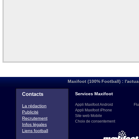
Maxifoot (100% Football) : l'actua
Services Maxifoot
Contacts
Appli Maxifoot Android
Flu
La rédaction
Appli Maxifoot iPhone
Publicité
Site web Mobile
Recrutement
Choix de consentement
Infos légales
Liens football