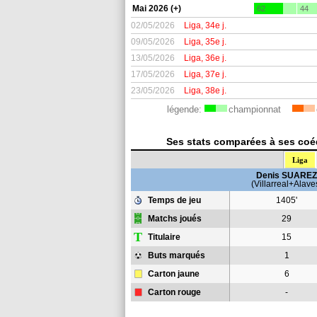
Mai 2026 (+)
62
44
02/05/2026
Liga, 34e j.
09/05/2026
Liga, 35e j.
13/05/2026
Liga, 36e j.
17/05/2026
Liga, 37e j.
23/05/2026
Liga, 38e j.
légende:
championnat
Ses stats comparées à ses coéq
Liga
Denis SUAREZ
(Villarreal+Alave
Temps de jeu
1405'
Matchs joués
29
T
Titulaire
15
Buts marqués
1
Carton jaune
6
Carton rouge
-