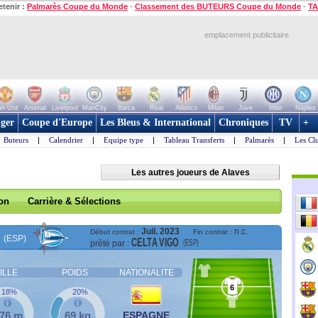
etenir :
Palmarès Coupe du Monde
-
Classement des BUTEURS Coupe du Monde
-
TA
emplacement publicitaire
n Utd
Arsenal
Liverpool
ManCity
Barca
Real
Atletico
Milan
Juve
Inter
Naples
ger
Coupe d'Europe
Les Bleus & International
Chroniques
TV
+
Buteurs
|
Calendrier
|
Equipe type
|
Tableau Transferts
|
Palmarès
|
Les Cl
Les autres joueurs de Alaves
son
Carrière & Sélections
Juil. 2023
n.c.
Début contrat :
Fin contrat :
(ESP)
CELTA VIGO
(ESP)
prêté par :
ILLE
POIDS
NATIONALITE
6
18%
20%
,76 m
69 kg
ESPAGNE