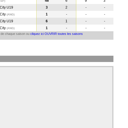
46
6
9
3
ESP
)
City U19
3
2
-
-
City
1
-
-
-
(ANG
)
City U19
6
1
-
-
City
1
-
-
-
(ANG
)
il de chaque saison ou
cliquez ici OUVRIR toutes les saisons