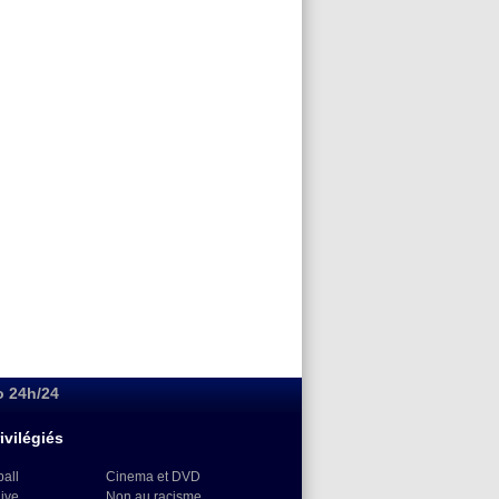
o 24h/24
ivilégiés
ball
Cinema et DVD
Live
Non au racisme