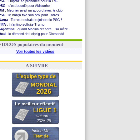
PSG
: Dupraz se prononce pour la LdC
PSG
: c'est bouclé pour Akliouche !
OM
: Meunier avait un accord avec le club
PSG
: le Barça fixe son prix pour Torres
Barça
: Torres souhaite rejoindre le PSG !
FIFA
: Infantino sollicite Trump
Argentine
: quand Medina recadre... sa mère
Real
: le démenti de Leipzig pour Diomandé
OM
: Paixão attire un 2e club anglais
FIFA
: le conseiller d'Infantino démissionne !
VIDEOS populaires du moment
Voir toutes les vidéos
A SUIVRE
L'equipe type de
MONDIAL
2026
Le meilleur effectif
LIGUE 1
saison
2025-26
Indice MF :
l'état de