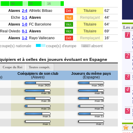
64
69
16
Alaves
2-4
Athletic Bilbao
Titulaire
62'
Déf.
Elche
1-1
Alaves
Remplaçant
44'
Nul
Alaves
1-0
FC Barcelone
Titulaire
64'
Vict.
Les 
Real Oviedo
0-1
Alaves
Titulaire
69'
Vict.
1
Alaves
1-2
Rayo Vallecano
Remplaçant
16'
Déf.
coupe(s) nationale
coupe(s) d'europe
absent
abs.
2
uipiers et à celles des joueurs évoluant en Espagne
Coupe du Roi
Toutes compét.
Coéquipiers de son club
Joueurs du même pays
3
s)
(Alaves)
(Espagne)
max:3420
max:3420
4
max:38
max:38
max:38
max:38
5
max:14
max:25
max:9
max:13
max:1
max:2