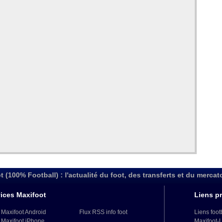
t (100% Football) : l'actualité du foot, des transferts et du mercat
ices Maxifoot
Liens pr
 Maxifoot Android
Flux RSS info foot
Liens foot
 Maxifoot iPhone
Maxifoot-