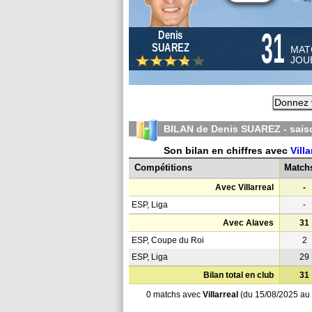
31
Denis
SUAREZ
MAT
JOU
Donnez 
BILAN de Denis SUAREZ - sai
Son bilan en chiffres avec
Villa
Compétitions
Match
Avec Villarreal
-
ESP, Liga
-
Avec Alaves
31
ESP, Coupe du Roi
2
ESP, Liga
29
Bilan total en club
31
0 matchs avec
Villarreal
(du 15/08/2025 au