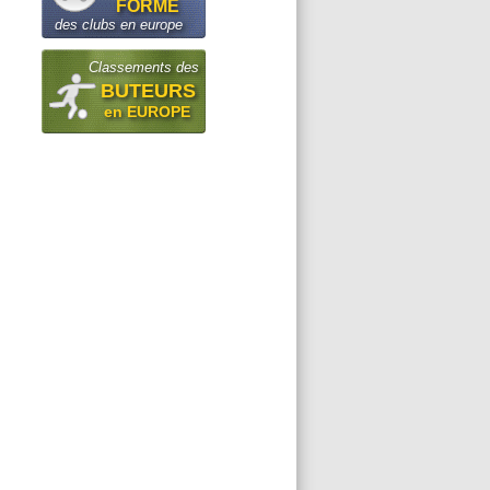
FORME
des clubs en europe
Classements des
BUTEURS
en EUROPE