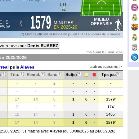
1 sél.
1579
MILIEU
&
CHS
MINUTES
OFFENSIF
ES
EN
2025-26
*
(
)
(*) Matchs officiels et temps de jeu en CLUB au cours de la saison
votre avis sur
Denis SUAREZ
mis à jour le 6 aoû. 2026
son
2025/2026
autres saisons >
rreal
puis
Alaves
s
Titu.
Rempl.
Banc
But(s)
Tps jeu
?
?
?
?
?
?
-
-
2
-
-
-
-
-
-
2
-
-
-
-
17
14
6
1
6
-
1579'
2
-
3
-
-
-
174'
15
14
3
1
6
-
1405'
17
14
8
1
6
-
1579'
 25/08/2025), 31 matchs avec
Alaves
(du 30/08/2025 au 24/05/2026)