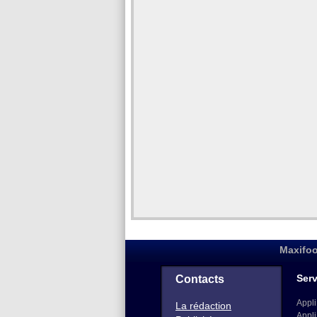
Maxifoo
Serv
Contacts
Appli
La rédaction
Appli