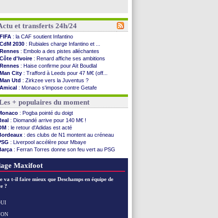
Actu et transferts 24h/24
FIFA
: la CAF soutient Infantino
CdM 2030
: Rubiales charge Infantino et ...
Rennes
: Embolo a des pistes alléchantes
Côte d'Ivoire
: Renard affiche ses ambitions
Rennes
: Haise confirme pour Aït Boudlal
Man City
: Trafford à Leeds pour 47 M€ (off...
Man Utd
: Zirkzee vers la Juventus ?
Amical
: Monaco s'impose contre Getafe
Nantes
: Der Zakarian et sa relation avec Kita
Les + populaires du moment
OM
: le club prêt à libérer Kondogbia ?
Monaco
: le message touchant d'Akliouche
Monaco
: Pogba pointé du doigt
FIFA
: Tebas en remet une couche
Real
: Diomandé arrive pour 140 M€ !
FIFA
: l'UEFA maintient la pression
OM
: le retour d'Adidas est acté
PSG
: Tebas encense Luis Enrique
Bordeaux
: des clubs de N1 montent au créneau
Real
: Vinicius jusqu'en 2032 (officiel)
PSG
: Liverpool accélère pour Mbaye
Lyon
: Mangala va rejoindre Getafe
Barça
: Ferran Torres donne son feu vert au PSG
OM
: une offre refusée pour Aguerd
PSG
: Luis Enrique satisfait malgré tout
Real
: c'est confirmé pour Vinicius
Man City
: Rodri préfère le Barça au Real !
age Maxifoot
Troyes
: Junior Diaz jusqu'en 2030 (officiel)
PSG
: Akliouche a signé (officiel)
e va t-il faire mieux que Deschamps en équipe de
OM
: une offre pour Bulka
e ?
PSG
: contrat signé pour Akliouche
Ouganda
: Owori battu à mort à Kampala
UI
Arsenal
: Arteta veut créer une dynastie
NON
Voir les brèves précédentes