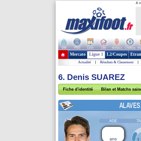
A r
OM
PSG
Lyon
Lille
Monaco
Chelsea
Ma
+ de clubs
Mercato
Ligue 1
L2/Coupes
Etran
Actualité
|
Résultats & Classement
|
6. Denis SUAREZ
Fiche d'identité
Bilan et Matchs sai
ALAVES
AGE
TA
ans
1