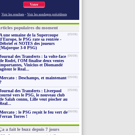
Voter
Voir les resultats
-
Voir les sondages précédents
articles populaires du moment
(05/08)
A une semaine de la Supercoupe
d'Europe, le PSG rate sa rentrée -
Débrief et NOTES des joueurs
(Majorque 3-0 PSG)
(06/08)
Journal des Transferts : la volte-face
de Rodri, l'OM finalise deux ventes
importantes, Vinicius et Diomandé
agitent le Real...
(05/08)
Mercato : Deschamps, et maintenant
?
(05/08)
Journal des Transferts : Liverpool
tourné vers le PSG, le nouveau club
de Salah connu, Lille veut piocher au
Real...
(06/08)
Mercato : le PSG reçoit le feu vert de
Ferran Torres !
Ça a fait le buzz depuis 7 jours