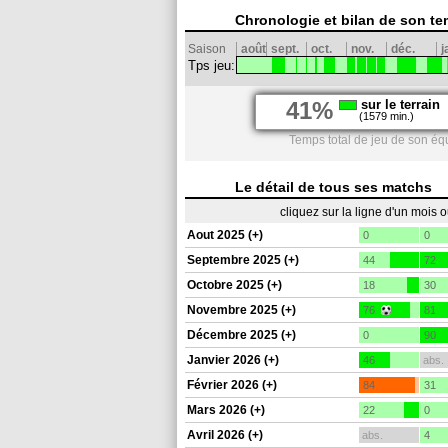
Chronologie et bilan de son te
Saison
août
sept.
oct.
nov.
déc.
j
Tps jeu:
41%
sur le terrain
(1579 min.)
Temps total de jeu de son éq
Le détail de tous ses matchs
cliquez sur la ligne d'un mois 
Aout 2025 (+)
0
0
Septembre 2025 (+)
44
72
Octobre 2025 (+)
18
30
Novembre 2025 (+)
76
81
Décembre 2025 (+)
0
90
Janvier 2026 (+)
46
abs.
Février 2026 (+)
84
31
Mars 2026 (+)
22
0
Avril 2026 (+)
abs.
4