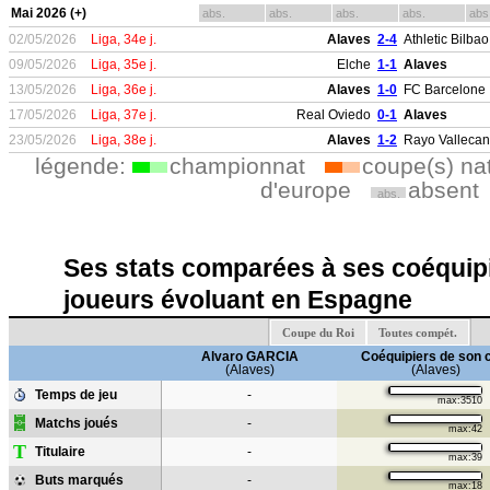
Mai 2026 (+)
abs.
abs.
abs.
abs.
abs
02/05/2026
Liga, 34e j.
Alaves
2-4
Athletic Bilbao
09/05/2026
Liga, 35e j.
Elche
1-1
Alaves
13/05/2026
Liga, 36e j.
Alaves
1-0
FC Barcelone
17/05/2026
Liga, 37e j.
Real Oviedo
0-1
Alaves
23/05/2026
Liga, 38e j.
Alaves
1-2
Rayo Valleca
légende:
championnat
coupe(s) na
d'europe
absent
abs.
Ses stats comparées à ses coéquipi
joueurs évoluant en Espagne
Coupe du Roi
Toutes compét.
Alvaro GARCIA
Coéquipiers de son 
(Alaves)
(Alaves)
Temps de jeu
-
max:3510
Matchs joués
-
max:42
T
Titulaire
-
max:39
Buts marqués
-
max:18