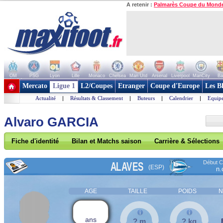
A retenir :
Palmarès Coupe du Mond
OM
PSG
Lyon
Lille
Monaco
Chelsea
Man Utd
Arsenal
Liverpool
ManCity
Ba
+ de clubs
Mercato
Ligue 1
L2/Coupes
Etranger
Coupe d'Europe
Les B
Actualité
|
Résultats & Classement
|
Buteurs
|
Calendrier
|
Equipe
Alvaro GARCIA
Fiche d'identité
Bilan et Matchs saison
Carrière & Sélections
Début Co
ALAVES
(ESP)
n.
AGE
TAILLE
POIDS
N
ans
? m
? kg