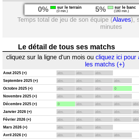
0%
sur le terrain
5%
sur le banc
(0 min.)
(180 min.)
Temps total de jeu de son équipe (
Alaves
),
minutes
Le détail de tous ses matchs
cliquez sur la ligne d'un mois ou
cliquez ici pour 
les matchs (+)
Aout 2025 (+)
abs.
abs.
abs.
Septembre 2025 (+)
abs.
abs.
abs.
abs.
Octobre 2025 (+)
abs.
abs.
abs.
0
Novembre 2025 (+)
abs.
abs.
abs.
abs.
Décembre 2025 (+)
0
abs.
abs.
abs.
abs
Janvier 2026 (+)
abs.
abs.
abs.
abs.
abs
Février 2026 (+)
abs.
abs.
abs.
abs.
abs
Mars 2026 (+)
abs.
abs.
abs.
Avril 2026 (+)
abs.
abs.
abs.
abs.