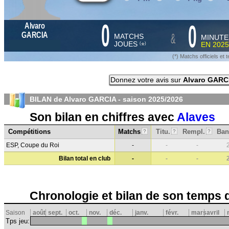
0
0
Alvaro
&
GARCIA
MATCHS
MINUTE
JOUES
EN
2025
*
(
)
(*) Matchs officiels e
Donnez votre avis sur
Alvaro GARC
BILAN de Alvaro GARCIA - saison
2025/2026
Son bilan en chiffres avec
Alaves
Compétitions
Matchs
Titu.
Rempl.
Ban
?
?
?
ESP, Coupe du Roi
-
-
-
Bilan total en club
-
-
-
Chronologie et bilan de son temps 
Saison
août
sept.
oct.
nov.
déc.
janv.
févr.
mars
avril
Tps jeu: