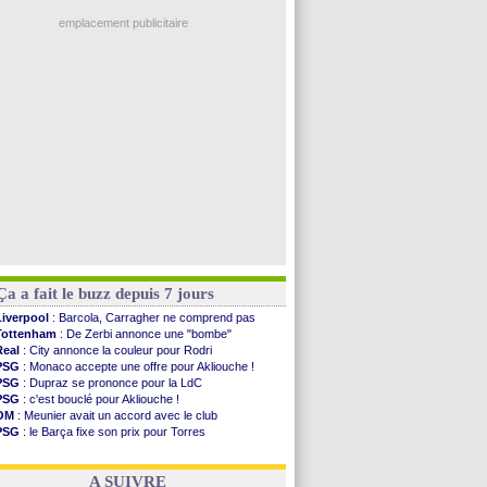
Real
: une nouvelle offre pour Vinicius
PSG
: Luis Enrique satisfait malgré tout
emplacement publicitaire
Monaco
: Pogba pointé du doigt
Rennes
: Zabiri n'est pas fan de la L1
Rennes
: une offre de Fulham pour Aït Boudlal
VIDEO
: Thomasson et Cresswell réconciliés
Dunkerque
: Nzonzi avait des pistes en L1
Voir les brèves précédentes
Ça a fait le buzz depuis 7 jours
Liverpool
: Barcola, Carragher ne comprend pas
Tottenham
: De Zerbi annonce une "bombe"
Real
: City annonce la couleur pour Rodri
PSG
: Monaco accepte une offre pour Akliouche !
PSG
: Dupraz se prononce pour la LdC
PSG
: c'est bouclé pour Akliouche !
OM
: Meunier avait un accord avec le club
PSG
: le Barça fixe son prix pour Torres
Barça
: Torres souhaite rejoindre le PSG !
FIFA
: Infantino sollicite Trump
A SUIVRE