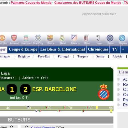
etenir :
Palmarès Coupe du Monde
-
Classement des BUTEURS Coupe du Monde
-
TA
emplacement publicitaire
n Utd
Arsenal
Liverpool
ManCity
Barca
Real
Atletico
Milan
Juve
Inter
Naples
ger
Coupe d'Europe
Les Bleus & International
Chroniques
TV
+
lemagne
|
Belgique
|
Pays-Bas
|
Portugal
|
Turquie
|
Suisse
|
Algérie
|
Lien
 Liga
tateurs :
- |
Arbitre :
M. Ortiz
Ac
Ré
1
2
NA
ESP. BARCELONE
Cl
Cal
(mi-tps: 0-1)
Pa
Ré
40
50
60
70
80
90
BUTEURS