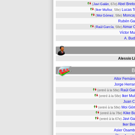
Abel Bret
(
Javi Galán
, 67e)
Lucas T
(
Iker Muñoz
, 58e)
Moncay
(
Moi Gómez
, 58e)
Rubén Ga
Aimar 
(
Raúl García
, 58e)
Víctor M
A. Bud
Alessio L
B
Aitor Fernán
Jorge Herra
Raúl Gar
(entré à la 58e)
Iker Mu
(entré à la 58e)
Juan C
Moi Gó
(entré à la 58e)
Kike B
(entré à la 78e)
Javi Ga
(entré à la 67e)
Iker Be
Asier Osamb