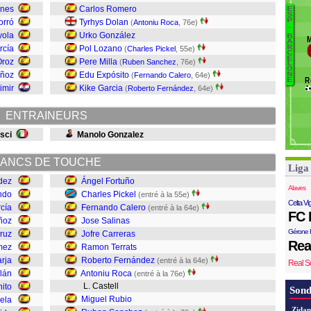
M
ones
Carlos Romero
E
B
S
Cr
P
orró
Tyrhys Dolan
(
Antoniu Roca
, 76e)
.
M
ola
Urko González
B
M
S
A
Ga
rcía
Pol Lozano
R
(
Charles Pickel
, 55e)
C
R
H
E
Oroz
Pere Milla
(
Ruben Sanchez
, 76e)
L
O
F
uñoz
Edu Expósito
(
Fernando Calero
, 64e)
N
R
R
E
imir
Kike Garcia
(
Roberto Fernández
, 64e)
Te
ENTRAINEURS
C
Sa
isci
Manolo Gonzalez
Ca
Pi
ANCS DE TOUCHE
Liga
F
dez
Ángel Fortuño
Alaves
ndo
Charles Pickel
(entré à la 55e)
Celta Vi
cía
Fernando Calero
(entré à la 64e)
FC 
ñoz
Jose Salinas
Gérone 
ruz
Jofre Carreras
Rea
mez
Ramon Terrats
arja
Roberto Fernández
(entré à la 64e)
Real S
lán
Antoniu Roca
(entré à la 76e)
L. Castell
nito
Sond
Miguel Rubio
ela
Zidan