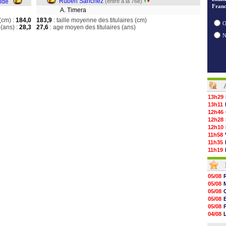
Ruben Sanchez
bide
(entré à la 76e)
Franc
A. Timera
(cm) :
184,0
183,9
: taille moyenne des titulaires (cm)
O
(ans) :
28,3
27,6
: age moyen des titulaires (ans)
13h29
13h11
12h46
12h28
12h10
11h58
11h35
11h19
11h07
10h53
10h36
05/08
10h13
05/08
09h51
05/08
09h32
05/08
09h11
05/08
08h57
04/08
08h39
04/08
08h22