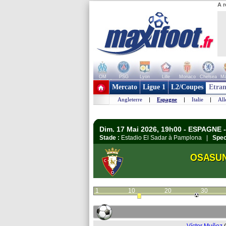
A r
OM
PSG
Lyon
Lille
Monaco
Chelsea
Ma
+ de clubs
Mercato
Ligue 1
L2/Coupes
Etran
Angleterre
|
Espagne
|
Italie
|
Al
Dim. 17 Mai 2026, 19h00 - ESPAGNE -
Stade :
Estadio El Sadar à Pamplona |
Spec
OSASU
1
10
20
30