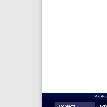
Maxifoo
Serv
Contacts