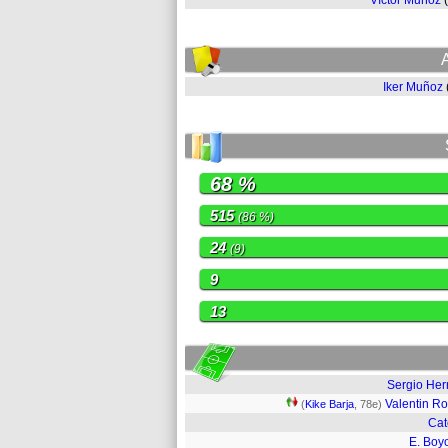
Víctor Muñoz
Iker Muñoz
68 %
515
(86 %)
24
(9)
9
13
Sergio Her
Valentin Ro
(
Kike Barja
, 78e)
Cat
E. Bo