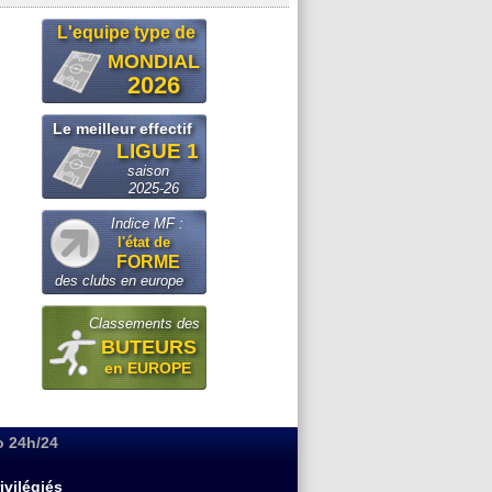
L'equipe type de
MONDIAL
2026
Le meilleur effectif
LIGUE 1
saison
2025-26
Indice MF :
l'état de
FORME
des clubs en europe
Classements des
BUTEURS
en EUROPE
o 24h/24
ivilégiés