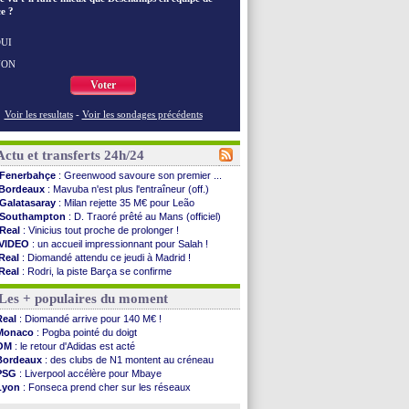
e ?
UI
NON
Voter
Voir les resultats
-
Voir les sondages précédents
Actu et transferts 24h/24
Fenerbahçe
: Greenwood savoure son premier ...
Bordeaux
: Mavuba n'est plus l'entraîneur (off.)
Galatasaray
: Milan rejette 35 M€ pour Leão
Southampton
: D. Traoré prêté au Mans (officiel)
Real
: Vinicius tout proche de prolonger !
VIDEO
: un accueil impressionnant pour Salah !
Real
: Diomandé attendu ce jeudi à Madrid !
Real
: Rodri, la piste Barça se confirme
PSG
: Akliouche arrive ce jeudi à Paris !
Les + populaires du moment
Médias
: la Liga quitte beIN Sports !
PSG
: pas d'inquiétude pour Rafael Pol
Real
: Diomandé arrive pour 140 M€ !
Real
: ça se complique pour Rodri !
Monaco
: Pogba pointé du doigt
Barça
: Ferran Torres donne son feu vert au ...
OM
: le retour d'Adidas est acté
FIFA
: des excuses après le projet
Bordeaux
: des clubs de N1 montent au créneau
Abha
: c'est fait pour Fekir (officiel)
PSG
: Liverpool accélère pour Mbaye
Real
: réponse imminente de Vinicius
Lyon
: Fonseca prend cher sur les réseaux
Arsenal
: Nørgaard transféré à Everton (off.)
Trabzonspor
: une annonce pour Salah !
Al-Ahli
: Deschamps a discuté !