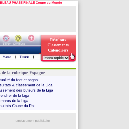
BLEAU PHASE FINALE Coupe du Monde
Résultats
Bayern
Dortmund
Classements
Calendriers
Maroc
|
Tunisie
|
s de la rubrique Espagne
tualité du foot espagnol
sultats & classement de la Liga
assement des buteurs de la Liga
endrier de la Liga
lmarès de la Liga
sultats Coupe du Roi
emplacement publicitaire