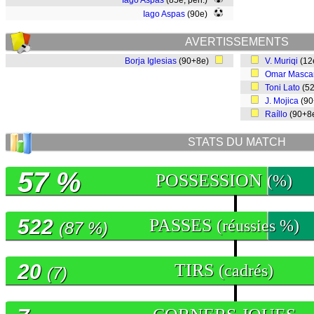
Iago Aspas
(85e, pen.)
Iago Aspas
(90e)
AVERTISSEMENTS
Borja Iglesias
(90+8e)
V. Muriqi
(12
Omar Mascar
Toni Lato
(5
J. Mojica
(9
Raíllo
(90+8
STATS DU MATCH
57 %
POSSESSION
(%)
522
PASSES
(réussies %)
(87 %)
20
TIRS
(cadrés)
(7)