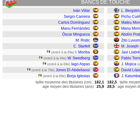
BANCS DE TOUCHE
Iván Villar
L. Bergstr
Sergio Carreira
Pichu Cuél
Carlos Domínguez
Mateu Mor
Manu Fernández
Manu Morl
Óscar Mingueza
Abdón Prat
M. Ristic
Zito Luvu
C. Starfelt
M. Joseph
I. Moriba
Javi Llabr
(entré à la 69e)
W. Swedberg
Pablo Torr
(entré à la 44e)
Iago Aspas
J. Mojica
(entré à la 69e)
(
Jones El-Abdellaoui
David Lóp
(entré à la 79e)
Borja Iglesias
J. Kalumb
(entré à la 68e)
taille moyenne des titulaires (cm) :
182,1
182,5
: taille moye
age moyen des titulaires (ans) :
25,9
28,5
: age moyen de