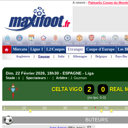
A retenir :
Palmarès Coupe du Mond
OM
PSG
Lyon
Lille
Monaco
Chelsea
Man Utd
Arsenal
Liverpool
ManCity
Ba
+ de clubs
Mercato
Ligue 1
L2/Coupes
Etranger
Coupe d'Europe
Les B
Angleterre
|
Espagne
|
Italie
|
Allemagne
|
Belgique
|
Pays-Bas
Dim. 22 Février 2026, 18h30 - ESPAGNE - Liga
Stade :
à |
Spectateurs :
- |
Arbitre :
J. Guzman
2
0
CELTA VIGO
REAL 
(mi-tps: 0-0)
1
10
20
30
40
50
6
BUTEURS