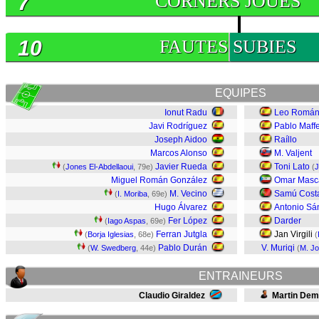
7
CORNERS JOUES
10
FAUTES SUBIES
EQUIPES
Ionut Radu
Leo Romá
Javi Rodríguez
Pablo Maff
Joseph Aidoo
Raíllo
Marcos Alonso
M. Valjent
Javier Rueda
Toni Lato
(
Jones El-Abdellaoui
, 79e)
(
J
Miguel Román González
Omar Masca
M. Vecino
Samú Cost
(
I. Moriba
, 69e)
Hugo Álvarez
Antonio Sá
Fer López
Darder
(
Iago Aspas
, 69e)
Ferran Jutgla
Jan Virgili
(
Borja Iglesias
, 68e)
(
Pablo Durán
V. Muriqi
(
W. Swedberg
, 44e)
(
M. J
ENTRAINEURS
Claudio Giraldez
Martin Dem