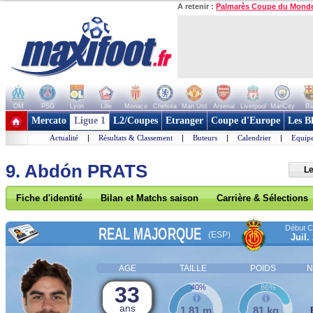
A retenir :
Palmarès Coupe du Mond
OM
PSG
Lyon
Lille
Monaco
Chelsea
Man Utd
Arsenal
Liverpool
ManCity
Ba
+ de clubs
Mercato
Ligue 1
L2/Coupes
Etranger
Coupe d'Europe
Les B
Actualité
|
Résultats & Classement
|
Buteurs
|
Calendrier
|
Equipe
9. Abdón PRATS
Le
Fiche d'identité
Bilan et Matchs saison
Carrière & Sélections
Début Co
REAL MAJORQUE
(ESP)
Juil.
AGE
TAILLE
POIDS
N
33
40%
86%
ans
1,81 m
81 kg