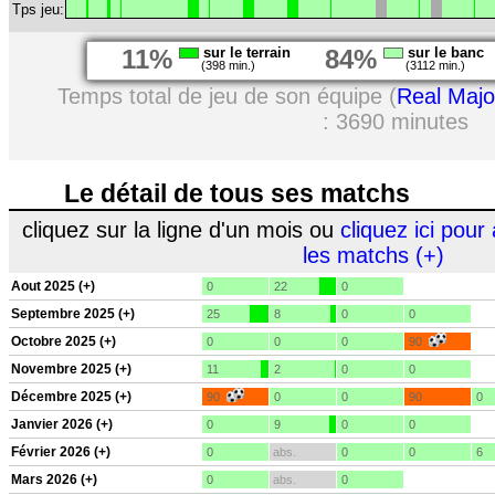
Tps jeu:
11%
sur le terrain
84%
sur le banc
(398 min.)
(3112 min.)
Temps total de jeu de son équipe (
Real Maj
: 3690 minutes
Le détail de tous ses matchs
cliquez sur la ligne d'un mois ou
cliquez ici pour 
les matchs (+)
Aout 2025 (+)
0
22
0
Septembre 2025 (+)
25
8
0
0
Octobre 2025 (+)
0
0
0
90
Novembre 2025 (+)
11
2
0
0
Décembre 2025 (+)
90
0
0
90
0
Janvier 2026 (+)
0
9
0
0
Février 2026 (+)
0
abs.
0
0
6
Mars 2026 (+)
0
abs.
0