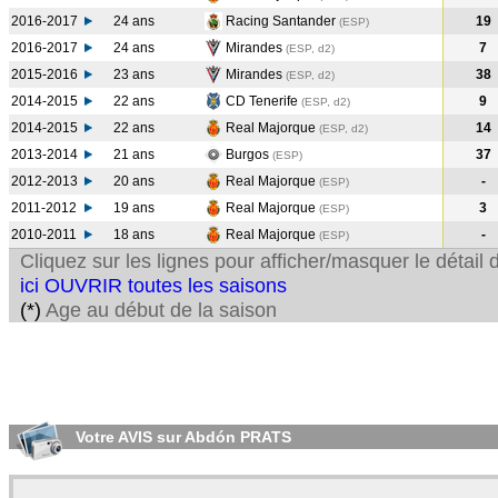
2016-2017
24 ans
Racing Santander
19
(ESP
)
2016-2017
24 ans
Mirandes
7
(ESP, d2)
2015-2016
23 ans
Mirandes
38
(ESP, d2)
2014-2015
22 ans
CD Tenerife
9
(ESP, d2)
2014-2015
22 ans
Real Majorque
14
(ESP, d2)
2013-2014
21 ans
Burgos
37
(ESP
)
2012-2013
20 ans
Real Majorque
-
(ESP
)
2011-2012
19 ans
Real Majorque
3
(ESP
)
2010-2011
18 ans
Real Majorque
-
(ESP
)
Cliquez sur les lignes pour afficher/masquer le détai
ici OUVRIR toutes les saisons
(*)
Age au début de la saison
Votre AVIS sur Abdón PRATS