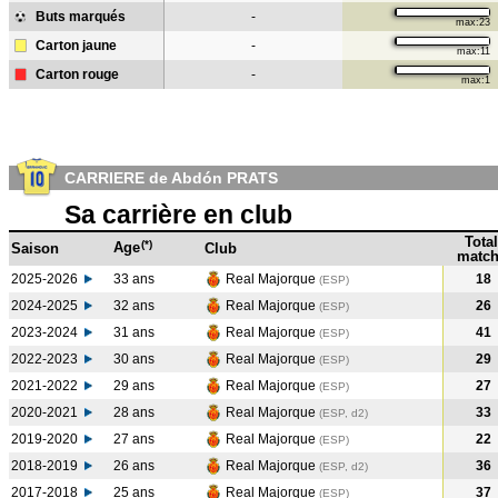
Buts marqués
-
max:23
Carton jaune
-
max:11
Carton rouge
-
max:1
CARRIERE de Abdón PRATS
Sa carrière en club
Total
(*)
Age
Saison
Club
match
2025-2026
33 ans
Real Majorque
18
(ESP)
2024-2025
32 ans
Real Majorque
26
(ESP
)
2023-2024
31 ans
Real Majorque
41
(ESP
)
2022-2023
30 ans
Real Majorque
29
(ESP
)
2021-2022
29 ans
Real Majorque
27
(ESP
)
2020-2021
28 ans
Real Majorque
33
(ESP, d2)
2019-2020
27 ans
Real Majorque
22
(ESP
)
2018-2019
26 ans
Real Majorque
36
(ESP, d2)
2017-2018
25 ans
Real Majorque
37
(ESP
)