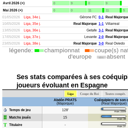
Avril 2026 (+)
0
9
0
9
Mai 2026 (+)
0
0
11
11
5
01/05/2026
Liga, 34e j.
Gérone FC
0-1
Real Majorqu
10/05/2026
Liga, 35e j.
Real Majorque
1-1
Villarreal
13/05/2026
Liga, 36e j.
Getafe
3-1
Real Majorqu
17/05/2026
Liga, 37e j.
Levante
2-0
Real Majorqu
23/05/2026
Liga, 38e j.
Real Majorque
3-0
Real Oviedo
légende:
championnat
coupe(s) na
d'europe
absent
abs.
Ses stats comparées à ses coéquipi
joueurs évoluant en Espagne
Liga
Coupe du Roi
Toutes compét.
Abdón PRATS
Coéquipiers de son 
(Majorque)
(Real Majorque)
Temps de jeu
128'
max:3309
Matchs joués
15
max:38
T
Titulaire
-
max:37