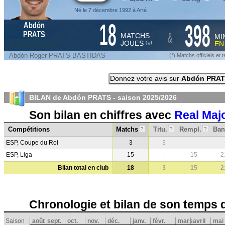
Né le 7 décembre 1992 à Artá
18
398
Abdón
&
PRATS
MATCHS
MI
JOUES
E
*
(
)
Abdón Roger PRATS BASTIDAS
(*) Matchs officiels e
Donnez votre avis sur
Abdón PRA
BILAN de Abdón PRATS - saison
2025/2026
Son bilan en chiffres avec
Real Maj
Compétitions
Matchs
Titu.
Rempl.
Ban
?
?
?
ESP, Coupe du Roi
3
3
-
-
ESP, Liga
15
-
15
2
Bilan total en club
18
3
15
2
Chronologie et bilan de son temps 
Saison
août
sept.
oct.
nov.
déc.
janv.
févr.
mars
avril
mai