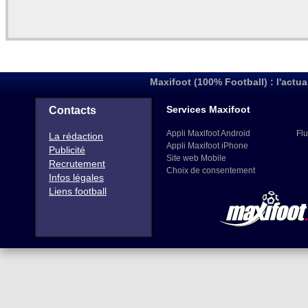
Maxifoot (100% Football) : l'actua
Services Maxifoot
Contacts
Appli Maxifoot Android
Flu
La rédaction
Appli Maxifoot iPhone
Publicité
Site web Mobile
Recrutement
Choix de consentement
Infos légales
Liens football