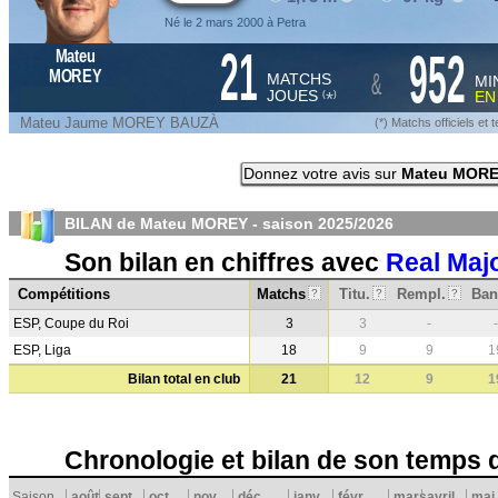
Né le 2 mars 2000 à Petra
21
952
Mateu
&
MOREY
MATCHS
MI
JOUES
E
*
(
)
Mateu Jaume MOREY BAUZÀ
(*) Matchs officiels e
Donnez votre avis sur
Mateu MOR
BILAN de Mateu MOREY - saison
2025/2026
Son bilan en chiffres avec
Real Maj
Compétitions
Matchs
Titu.
Rempl.
Ban
?
?
?
ESP, Coupe du Roi
3
3
-
-
ESP, Liga
18
9
9
1
Bilan total en club
21
12
9
1
Chronologie et bilan de son temps 
Saison
août
sept.
oct.
nov.
déc.
janv.
févr.
mars
avril
mai