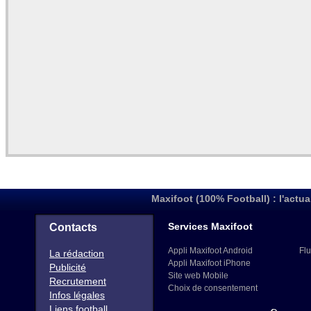
Maxifoot (100% Football) : l'actua
Services Maxifoot
Contacts
Appli Maxifoot Android
Flu
La rédaction
Appli Maxifoot iPhone
Publicité
Site web Mobile
Recrutement
Choix de consentement
Infos légales
Liens football