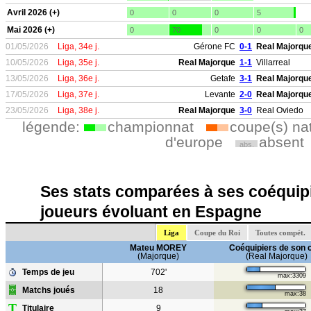
Avril 2026 (+)
0
0
0
5
Mai 2026 (+)
0
70
0
0
0
01/05/2026
Liga, 34e j.
Gérone FC
0-1
Real Majorqu
10/05/2026
Liga, 35e j.
Real Majorque
1-1
Villarreal
13/05/2026
Liga, 36e j.
Getafe
3-1
Real Majorqu
17/05/2026
Liga, 37e j.
Levante
2-0
Real Majorqu
23/05/2026
Liga, 38e j.
Real Majorque
3-0
Real Oviedo
légende:
championnat
coupe(s) na
d'europe
absent
abs.
Ses stats comparées à ses coéquipi
joueurs évoluant en Espagne
Liga
Coupe du Roi
Toutes compét.
Mateu MOREY
Coéquipiers de son 
(Majorque)
(Real Majorque)
Temps de jeu
702'
max:3309
Matchs joués
18
max:38
T
Titulaire
9