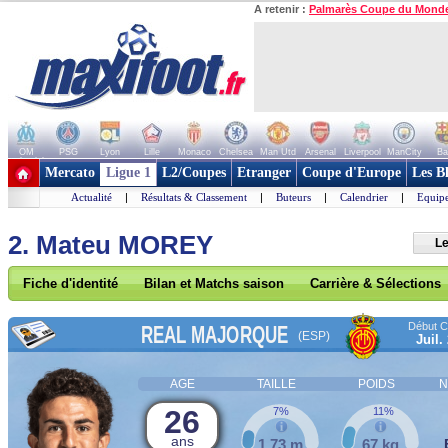
A retenir :
Palmarès Coupe du Mond
OM
PSG
Lyon
Lille
Monaco
Chelsea
Man Utd
Arsenal
Liverpool
ManCity
Ba
+ de clubs
Mercato
Ligue 1
L2/Coupes
Etranger
Coupe d'Europe
Les B
Actualité
|
Résultats & Classement
|
Buteurs
|
Calendrier
|
Equipe
2. Mateu MOREY
Le
Fiche d'identité
Bilan et Matchs saison
Carrière & Sélections
Début Co
REAL MAJORQUE
(ESP)
Juil.
AGE
TAILLE
POIDS
N
26
7%
11%
ans
1,73 m
67 kg