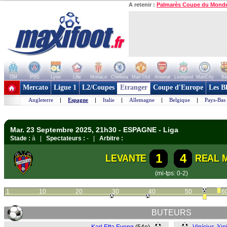
A retenir :
Palmarès Coupe du Mond
OM
PSG
Lyon
Lille
Monaco
Chelsea
Man Utd
Arsenal
Liverpool
ManCity
Ba
+ de clubs
Mercato
Ligue 1
L2/Coupes
Etranger
Coupe d'Europe
Les B
Angleterre
|
Espagne
|
Italie
|
Allemagne
|
Belgique
|
Pays-Bas
Mar. 23 Septembre 2025, 21h30 - ESPAGNE - Liga
Stade :
à |
Spectateurs :
- |
Arbitre :
1
4
LEVANTE
REAL 
(mi-tps: 0-2)
1
10
20
30
40
50
6
BUTEURS