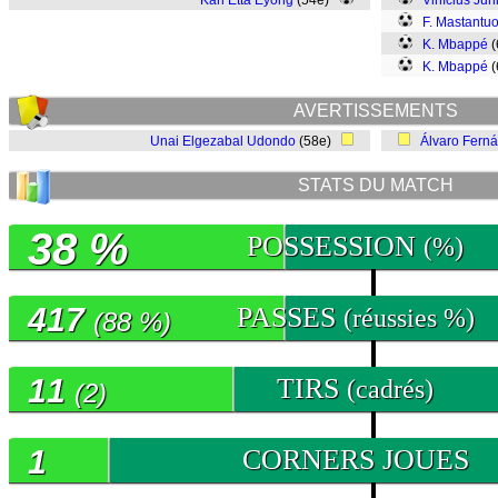
Karl Etta Eyong
(54e)
Vinícius Jún
F. Mastantu
K. Mbappé
(
K. Mbappé
(
AVERTISSEMENTS
Unai Elgezabal Udondo
(58e)
Álvaro Fern
STATS DU MATCH
38 %
POSSESSION
(%)
417
PASSES
(réussies %)
(88 %)
11
TIRS
(cadrés)
(2)
1
CORNERS JOUES