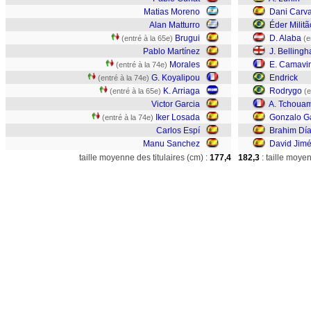
Matias Moreno
Dani Carva
Alan Matturro
Éder Militã
Brugui
D. Alaba
(entré à la 65e)
(e
Pablo Martínez
J. Belling
Morales
E. Camavi
(entré à la 74e)
G. Koyalipou
Endrick
(entré à la 74e)
K. Arriaga
Rodrygo
(entré à la 65e)
(e
Victor Garcia
A. Tchoua
Iker Losada
Gonzalo G
(entré à la 74e)
Carlos Espí
Brahim Dí
Manu Sanchez
David Jim
taille moyenne des titulaires (cm) :
177,4
182,3
: taille moye