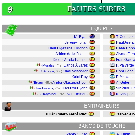
9
FAUTES SUBIES
EQUIPES
M. Ryan
T. Courtois
Jeremy Toljan
Raúl Asenc
Unai Elgezabal Udondo
Dean Donn
Adrián de la Fuente
Álvaro Fer
Diego Varela Pampin
Fran Garcí
Carlos Álvarez
F. Valverde
(
Morales
, 74e)
Unai Vencedor
Dani Cebal
(
K. Arriaga
, 65e)
Oriol Rey
F. Mastant
Ander Olasagasti Jon
A. Güler
(
Brugui
, 65e)
Karl Etta Eyong
Vinícius Jú
(
Iker Losada
, 74e)
Ivan Romero
K. Mbappé
(
G. Koyalipou
, 74e)
ENTRAINEURS
Julián Calero Fernández
Xabier Al
BANCS DE TOUCHE
Pablo Cuñat
A. Lunin