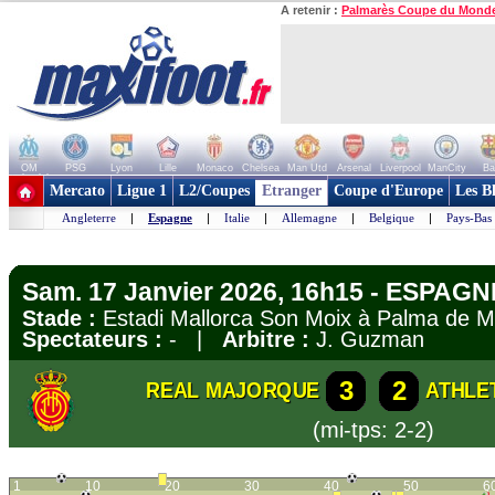
A retenir :
Palmarès Coupe du Mond
OM
PSG
Lyon
Lille
Monaco
Chelsea
Man Utd
Arsenal
Liverpool
ManCity
Ba
+ de clubs
Mercato
Ligue 1
L2/Coupes
Etranger
Coupe d'Europe
Les B
Angleterre
|
Espagne
|
Italie
|
Allemagne
|
Belgique
|
Pays-Bas
Sam. 17 Janvier 2026, 16h15 - ESPAGNE
Stade :
Estadi Mallorca Son Moix à Palma de 
Spectateurs :
- |
Arbitre :
J. Guzman
3
2
REAL MAJORQUE
ATHLE
(mi-tps: 2-2)
1
10
20
30
40
50
6