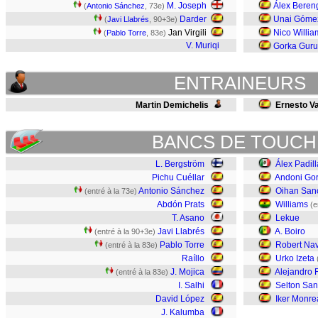
M. Joseph
Álex Beren
(
Antonio Sánchez
, 73e)
Darder
Unai Góme
(
Javi Llabrés
, 90+3e)
Jan Virgili
Nico Willia
(
Pablo Torre
, 83e)
V. Muriqi
Gorka Guru
ENTRAINEURS
Martin Demichelis
Ernesto V
BANCS DE TOUCH
L. Bergström
Álex Padill
Pichu Cuéllar
Andoni Go
Antonio Sánchez
Oihan San
(entré à la 73e)
Abdón Prats
Williams
(e
T. Asano
Lekue
Javi Llabrés
A. Boiro
(entré à la 90+3e)
Pablo Torre
Robert Nav
(entré à la 83e)
Raíllo
Urko Izeta
J. Mojica
Alejandro
(entré à la 83e)
I. Salhi
Selton Sa
David López
Iker Monre
J. Kalumba