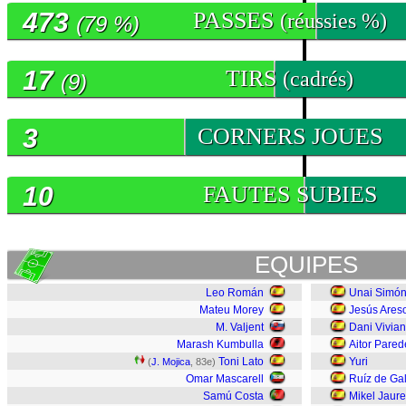
473
PASSES
(réussies %)
(79 %)
17
TIRS
(cadrés)
(9)
3
CORNERS JOUES
10
FAUTES SUBIES
EQUIPES
Leo Román
Unai Simó
Mateu Morey
Jesús Ares
M. Valjent
Dani Vivian
Marash Kumbulla
Aitor Pared
Toni Lato
Yuri
(
J. Mojica
, 83e)
Omar Mascarell
Ruíz de Gal
Samú Costa
Mikel Jaure