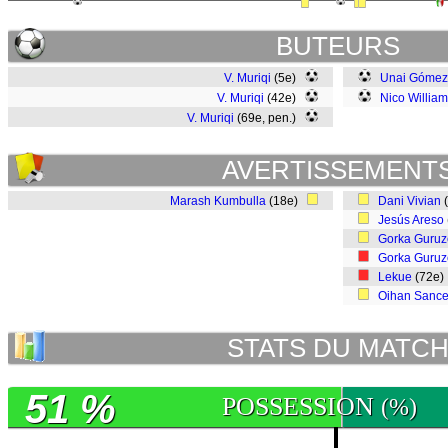
BUTEURS
V. Muriqi
(5e)
Unai Gómez
V. Muriqi
(42e)
Nico Willia
V. Muriqi
(69e, pen.)
AVERTISSEMENT
Marash Kumbulla
(18e)
Dani Vivian
Jesús Areso
Gorka Guruz
Gorka Guruz
Lekue
(72e
Oihan Sance
STATS DU MATC
51 %
POSSESSION
(%)