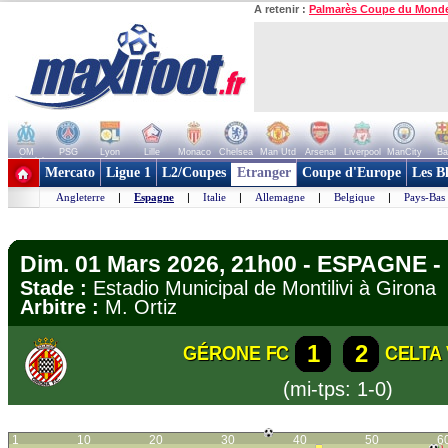
A retenir :
Palmarès Coupe du Mond
OM
PSG
Lyon
Lille
Monaco
Chelsea
Man Utd
Arsenal
Liverpool
ManCity
Ba
+ de clubs
Mercato
Ligue 1
L2/Coupes
Etranger
Coupe d'Europe
Les B
Angleterre
|
Espagne
|
Italie
|
Allemagne
|
Belgique
|
Pays-Bas
Dim. 01 Mars 2026, 21h00 - ESPAGNE - 
Stade :
Estadio Municipal de Montilivi à Giro
Arbitre :
M. Ortiz
1
2
GÉRONE FC
CELTA
(mi-tps: 1-0)
1
10
20
30
40
50
6