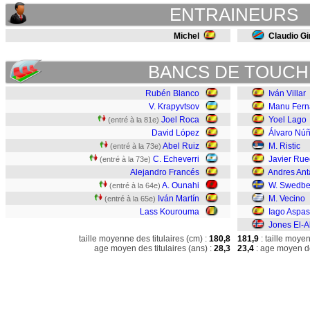
ENTRAINEURS
Michel
Claudio Gi
BANCS DE TOUCH
Rubén Blanco
Iván Villar
V. Krapyvtsov
Manu Fern
Joel Roca
Yoel Lago
(entré à la 81e)
David López
Álvaro Nú
Abel Ruiz
M. Ristic
(entré à la 73e)
C. Echeverri
Javier Ru
(entré à la 73e)
Alejandro Francés
Andres An
A. Ounahi
W. Swedbe
(entré à la 64e)
Iván Martín
M. Vecino
(entré à la 65e)
Lass Kourouma
Iago Aspas
Jones El-A
taille moyenne des titulaires (cm) :
180,8
181,9
: taille moye
age moyen des titulaires (ans) :
28,3
23,4
: age moyen de