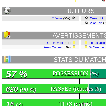
BUTEURS
V. Vanat
(35e)
Ferran Jutgl
Vitor Reis
(7
AVERTISSEMENT
C. Echeverri
(81e)
Ferran Jutgl
Arnau Martínez
(89e)
W. Swedber
STATS DU MATC
57 %
POSSESSION
(%)
620
PASSES
(réussies %)
(90 %)
15
TIRS
(cadrés)
(7)