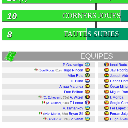
10
CORNERS JOUES
8
FAUTES SUBIES
EQUIPES
P. Gazzaniga
Ionut Radu
Hugo Rincon
Javi Rodrí
(
Joel Roca
, 81e)
Vitor Reis
Joseph Aid
D. Blind
Carlos Do
Arnau Martínez
Óscar Min
Fran Beltran
Miguel Ro
A. Witsel
I. Moriba
(
C. Echeverri
, 73e)
T. Lemar
Sergio Carr
(
A. Ounahi
, 64e)
V. Tsyhankov
Fer López
(
Bryan Gil
Ferran Jutg
(
Iván Martín
, 65e)
V. Vanat
Hugo Álvar
(
Abel Ruiz
, 73e)