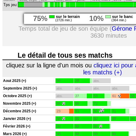
Tps jeu:
75%
sur le terrain
10%
sur le banc
(2726 min.)
(364 min.)
Temps total de jeu de son équipe (
Gérone 
3630 minutes
Le détail de tous ses matchs
cliquez sur la ligne d'un mois ou
cliquez ici pour 
les matchs (+)
Aout 2025 (+)
90
78
abs.
Septembre 2025 (+)
abs.
abs.
abs.
abs.
Octobre 2025 (+)
abs.
27
59
61
59
Novembre 2025 (+)
85
66
72
Décembre 2025 (+)
23
83
90
71
Janvier 2026 (+)
90
90
82
90
90
Février 2026 (+)
90
90
84
Mars 2026 (+)
90
90
90
86