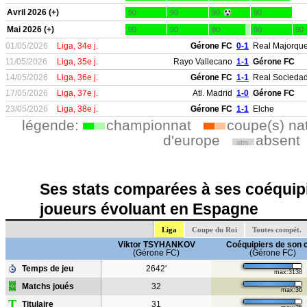
Avril 2026 (+)
90
90
90
90
Mai 2026 (+)
90
90
80
90
90
01/05/2026
Liga, 34e j.
Gérone FC
0-1
Real Majorqu
11/05/2026
Liga, 35e j.
Rayo Vallecano
1-1
Gérone FC
14/05/2026
Liga, 36e j.
Gérone FC
1-1
Real Socieda
17/05/2026
Liga, 37e j.
Atl. Madrid
1-0
Gérone FC
23/05/2026
Liga, 38e j.
Gérone FC
1-1
Elche
légende:
championnat
coupe(s) na
d'europe
absent
abs.
Ses stats comparées à ses coéquipi
joueurs évoluant en Espagne
Liga
Coupe du Roi
Toutes compét.
Viktor TSYHANKOV
Coéquipiers de son 
(Gérone FC)
(Gérone FC)
Temps de jeu
2642'
max:3138
Matchs joués
32
max:36
T
Titulaire
31