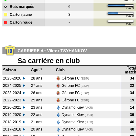
max:35
Buts marqués
6
max:9
Carton jaune
3
max:8
Carton rouge
-
max:1
CARRIERE de Viktor TSYHANKOV
Sa carrière en club
Total
(*)
Age
Saison
Club
match
2025-2026
28 ans
Gérone FC
34
(ESP)
2024-2025
27 ans
Gérone FC
32
(ESP
)
2023-2024
26 ans
Gérone FC
34
(ESP
)
2022-2023
25 ans
Gérone FC
19
(ESP
)
2020-2021
23 ans
Dynamo Kiev
14
(UKR
)
2019-2020
22 ans
Dynamo Kiev
39
(UKR
)
2018-2019
21 ans
Dynamo Kiev
46
(UKR
)
2017-2018
20 ans
Dynamo Kiev
40
(UKR
)