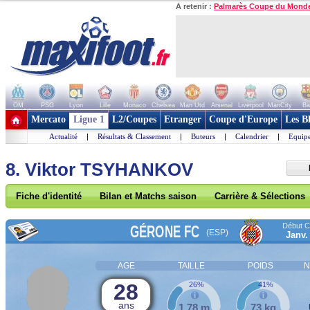
A retenir :
Palmarès Coupe du Mond
OM
PSG
Lyon
Lille
Monaco
Chelsea
Man Utd
Arsenal
Liverpool
ManCity
Ba
+ de clubs
Mercato
Ligue 1
L2/Coupes
Etranger
Coupe d'Europe
Les B
Actualité
|
Résultats & Classement
|
Buteurs
|
Calendrier
|
Equipe
8. Viktor TSYHANKOV
Fiche d'identité
Bilan et Matchs saison
Carrière & Sélections
Début Co
GÉRONE FC
(ESP)
Janv.
AGE
TAILLE
POIDS
N
28
26%
41%
ans
1,78 m
73 kg