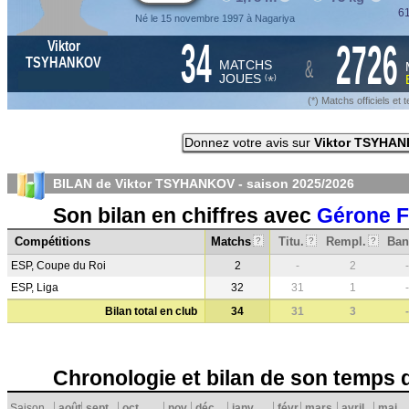
61
Né le 15 novembre 1997 à Nagariya
34
2726
Viktor
&
TSYHANKOV
MATCHS
JOUES
*
(
)
(*) Matchs officiels e
Donnez votre avis sur
Viktor TSYHA
BILAN de Viktor TSYHANKOV - saison
2025/2026
Son bilan en chiffres avec
Gérone 
Compétitions
Matchs
Titu.
Rempl.
Ban
?
?
?
ESP, Coupe du Roi
2
-
2
-
ESP, Liga
32
31
1
-
Bilan total en club
34
31
3
-
Chronologie et bilan de son temps 
Saison
août
sept.
oct.
nov.
déc.
janv.
févr.
mars
avril
mai