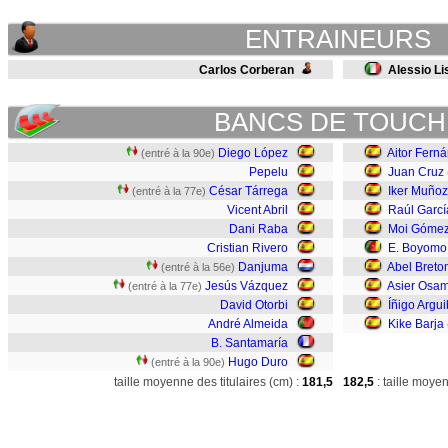
ENTRAINEURS
Carlos Corberan
Alessio Li
BANCS DE TOUCH
Diego López
Aitor Fern
(entré à la 90e)
Pepelu
Juan Cruz
César Tárrega
Iker Muñoz
(entré à la 77e)
Vicent Abril
Raúl Garcí
Dani Raba
Moi Góme
Cristian Rivero
E. Boyomo
Danjuma
Abel Breto
(entré à la 56e)
Jesús Vázquez
Asier Osa
(entré à la 77e)
David Otorbi
Íñigo Argu
André Almeida
Kike Barja
B. Santamaría
Hugo Duro
(entré à la 90e)
taille moyenne des titulaires (cm) :
181,5
182,5
: taille moye