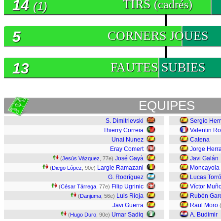
14
TIRS
(cadrés)
(1)
5
CORNERS JOUES
13
FAUTES SUBIES
EQUIPES
S. Dimitrievski
Sergio Her
Thierry Correia
Valentin Ro
Unai Nunez
Catena
Eray Comert
Jorge Herr
José Gayà
Javi Galán
(
Jesús Vázquez
, 77e)
Largie Ramazani
Moncayola
(
Diego López
, 90e)
G. Rodríguez
Lucas Torr
Filip Ugrinic
Víctor Muñ
(
César Tárrega
, 77e)
Luis Rioja
Rubén Gar
(
Danjuma
, 56e)
Javi Guerra
Raul Moro
Umar Sadiq
A. Budimir
(
Hugo Duro
, 90e)