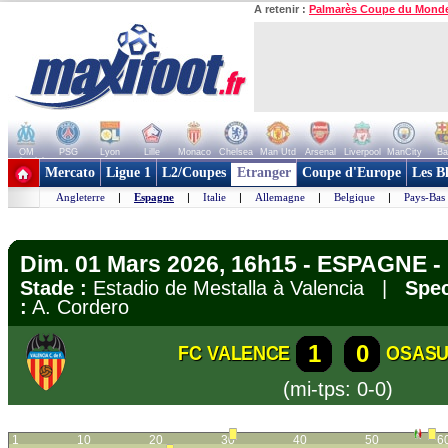
A retenir :
Palmarès Coupe du Mond
OM
PSG
Lyon
Lille
Monaco
Chelsea
Man Utd
Arsenal
Liverpool
ManCity
Ba
+ de clubs
Mercato
Ligue 1
L2/Coupes
Etranger
Coupe d'Europe
Les B
Angleterre
|
Espagne
|
Italie
|
Allemagne
|
Belgique
|
Pays-Bas
Dim. 01 Mars 2026, 16h15 - ESPAGNE - 
Stade :
Estadio de Mestalla à Valencia |
Spec
:
A. Cordero
1
0
FC VALENCE
OSAS
(mi-tps: 0-0)
1
10
20
30
40
50
6