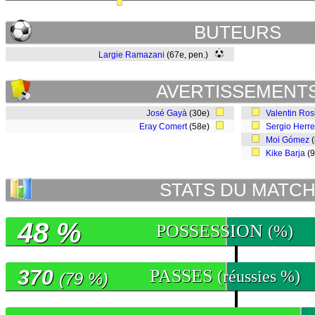
BUTEURS
Largie Ramazani
(67e, pen.)
AVERTISSEMENT
José Gayà
(30e)
Valentin Ros
Eray Comert
(58e)
Sergio Herre
Moi Gómez
(
Kike Barja
(
STATS DU MATC
48 %
POSSESSION
(%)
370
PASSES
(réussies %)
(79 %)