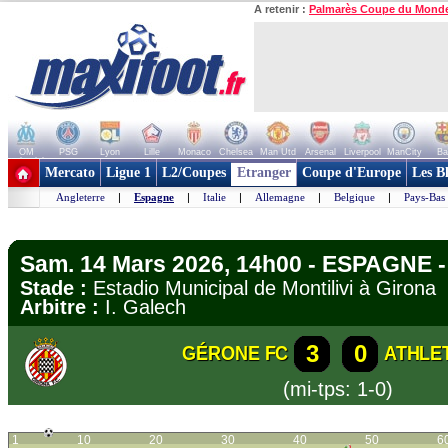
A retenir :
Palmarès Coupe du Mond
OM
PSG
Lyon
Lille
Monaco
Chelsea
Man Utd
Arsenal
Liverpool
ManCity
Ba
+ de clubs
Mercato
Ligue 1
L2/Coupes
Etranger
Coupe d'Europe
Les B
Angleterre
|
Espagne
|
Italie
|
Allemagne
|
Belgique
|
Pays-Bas
Sam. 14 Mars 2026, 14h00 - ESPAGNE -
Stade :
Estadio Municipal de Montilivi à Giro
Arbitre :
I. Galech
3
0
GÉRONE FC
ATHLE
(mi-tps: 1-0)
1
10
20
30
40
50
6