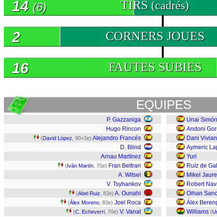
14
TIRS
(cadrés)
(6)
2
CORNERS JOUES
16
FAUTES SUBIES
EQUIPES
P. Gazzaniga
Unai Simó
Hugo Rincon
Andoni Gor
Alejandro Francés
Dani Vivian
(
David López
, 90+3e)
D. Blind
Aymeric La
Arnau Martínez
Yuri
Fran Beltran
Ruíz de Gal
(
Iván Martín
, 70e)
A. Witsel
Mikel Jaure
V. Tsyhankov
Robert Nav
A. Ounahi
Oihan Sanc
(
Abel Ruiz
, 83e)
Joel Roca
Álex Beren
(
Álex Moreno
, 83e)
V. Vanat
Williams
(
C. Echeverri
, 70e)
(
U