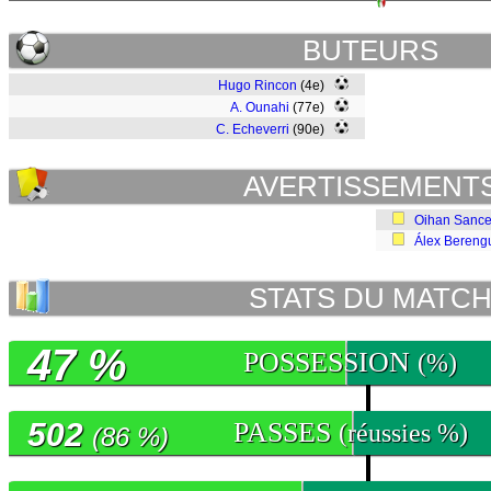
BUTEURS
Hugo Rincon
(4e)
A. Ounahi
(77e)
C. Echeverri
(90e)
AVERTISSEMENT
Oihan Sance
Álex Bereng
STATS DU MATC
47 %
POSSESSION
(%)
502
PASSES
(réussies %)
(86 %)