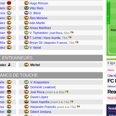
ilali
Hugo Rincon
R
G
É
lero
Vitor Reis
Ri
R
O
Ba
N
rera
D. Blind
Tr
E
A
mero
Álex Moreno
F
F
C
J
ález
Iván Martín
F
zano
Arnau Martínez
Ále
As
olan
V. Tsyhankov
(
Joel Roca
, 82e)
L
sito
T. Lemar
(
Yaser Asprilla
, 73e)
R
illa
Bryan Gil
(
Alejandro Francés
, 73e)
L
ndez
V. Vanat
K
ENTRAINEURS
Liga
alez
Michel
Alaves
ANCS DE TOUCHE
Celta Vi
FC 
uño
V. Krapyvtsov
Gérone 
stán
Dominik Livakovic
Rea
del
Joel Roca
(entré à la 82e)
bio
David López
Real S
nas
Yaser Asprilla
(entré à la 73e)
hez
Alejandro Francés
(entré à la 73e)
Sond
ckel
Gibert Jordana
Zidan