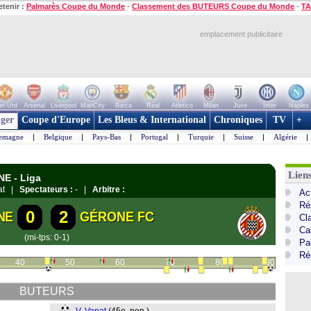
etenir :
Palmarès Coupe du Monde
-
Classement des BUTEURS Coupe du Monde
-
TA
emplacement publicitaire
n Utd
Arsenal
Liverpool
ManCity
Barca
Real
Atletico
Milan
Juve
Inter
Naples
ger
Coupe d'Europe
Les Bleus & International
Chroniques
TV
+
lemagne
|
Belgique
|
Pays-Bas
|
Portugal
|
Turquie
|
Suisse
|
Algérie
|
Lien
NE - Liga
gat |
Spectateurs :
- |
Arbitre :
Ac
Ré
0
2
NE
GÉRONE FC
Cl
Cal
(mi-tps: 0-1)
Pa
Ré
40
50
60
70
80
90
BUTEURS