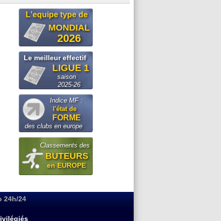
L'equipe type de
MONDIAL
2026
Le meilleur effectif
LIGUE 1
saison
2025-26
Indice MF :
l'état de
FORME
des clubs en europe
Classements des
BUTEURS
en EUROPE
o 24h/24
ivilégiés