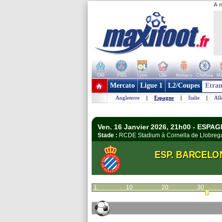
A r
OM
PSG
Lyon
Lille
Monaco
Chelsea
Ma
+ de clubs
Mercato
Ligue 1
L2/Coupes
Etran
Angleterre
|
Espagne
|
Italie
|
Al
Ven. 16 Janvier 2026, 21h00 - ESPAG
Stade :
RCDE Stadium à Cornella de Llobre
ESP. BARCELO
1
10
20
30