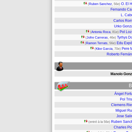
O. El H
(
Ruben Sanchez
, 56e)
Fernando Ca
L. Cab
Carlos Ro
Urko Gonz
Pol Lo
(
Antoniu Roca
, 81e)
Tyrhys D
(
Jofre Carreras
, 46e)
Edu Expó
(
Ramon Terrats
, 56e)
Pere M
(
Kike Garcia
, 70e)
Roberto Ferná
Manolo Gonz
B
Ángel Fort
Pol Tri
Clemens Rie
Miguel Ru
Jose Sali
Ruben Sanc
(entré à la 56e)
Charles Pi