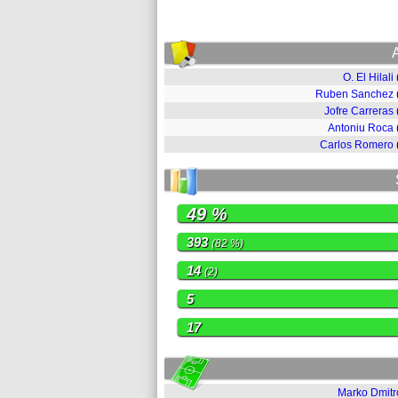
O. El Hilali
Ruben Sanchez
Jofre Carreras
Antoniu Roca
Carlos Romero
49 %
393
(82 %)
14
(2)
5
17
Marko Dmitr