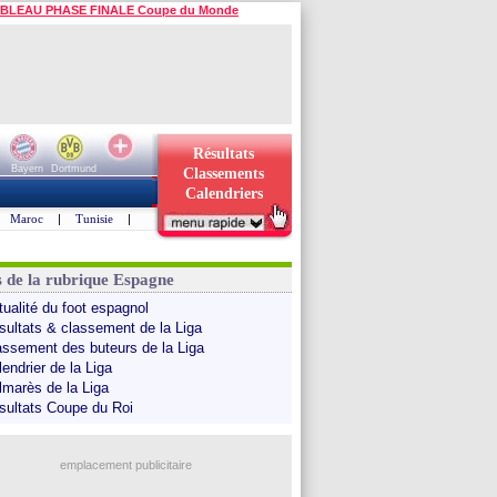
BLEAU PHASE FINALE Coupe du Monde
Résultats
Bayern
Dortmund
Classements
Calendriers
Maroc
|
Tunisie
|
s de la rubrique Espagne
tualité du foot espagnol
sultats & classement de la Liga
assement des buteurs de la Liga
endrier de la Liga
lmarès de la Liga
sultats Coupe du Roi
emplacement publicitaire