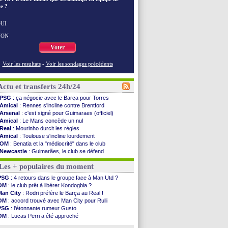
e ?
UI
NON
Voter
Voir les resultats
-
Voir les sondages précédents
Actu et transferts 24h/24
PSG
: ça négocie avec le Barça pour Torres
Amical
: Rennes s'incline contre Brentford
Arsenal
: c'est signé pour Guimaraes (officiel)
Amical
: Le Mans concède un nul
Real
: Mourinho durcit les règles
Amical
: Toulouse s'incline lourdement
OM
: Benatia et la "médiocrité" dans le club
Newcastle
: Guimarães, le club se défend
L2
: la 1ère journée à suivre en DIRECT !
Les + populaires du moment
PSG
: une deuxième offre pour Suzuki
PSG
: le groupe pour le match face à Man Utd
PSG
: 4 retours dans le groupe face à Man Utd ?
OM
: le jour où tout a basculé pour Benatia
OM
: le club prêt à libérer Kondogbia ?
Heracles
: Reine-Adélaïde, le sort s'acharne...
Man City
: Rodri préfère le Barça au Real !
Monaco
: Mawissa a gravement blessé Uche
OM
: accord trouvé avec Man City pour Rulli
OM
: accord avec la Real Sociedad pour Aguerd
PSG
: l'étonnante rumeur Gusto
Barça
: Araujo va partir en prêt à Liverpool
OM
: Lucas Perri a été approché
OM
: Côme pousse pour Gouiri
OM
: une offre pour Bulka
Man Utd
: le groupe pour défier le PSG