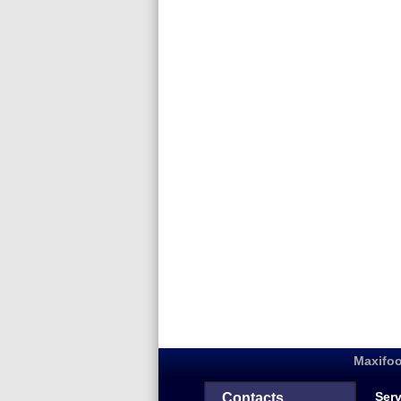
Maxifoo
Serv
Contacts