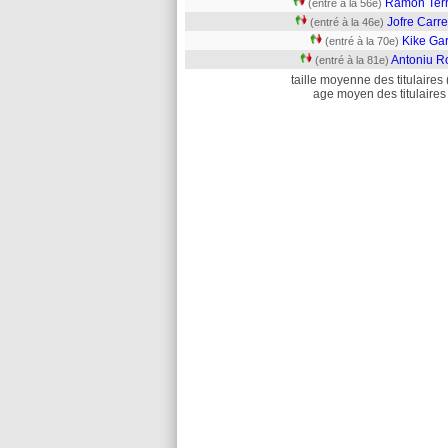
Ramon Terr
(entré à la 56e)
Jofre Carr
(entré à la 46e)
Kike Gar
(entré à la 70e)
Antoniu R
(entré à la 81e)
taille moyenne des titulaires 
age moyen des titulaires 