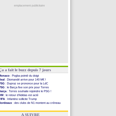
Ouganda
: Owori battu à mort à Kampala
L3
: Caen premier leader
emplacement publicitaire
OM
: Højbjerg, son agent maintient le suspense
OM
: Gouiri évoque son avenir
Leipzig
: le transfert d'Asllani tombe à l'eau
L3
: 1ère utilisation du Football Video Support
OM
: Benatia envoie une pique à Longoria
Voir les brèves précédentes
Ça a fait le buzz depuis 7 jours
Monaco
: Pogba pointé du doigt
Real
: Diomandé arrive pour 140 M€ !
PSG
: Dupraz se prononce pour la LdC
PSG
: le Barça fixe son prix pour Torres
Barça
: Torres souhaite rejoindre le PSG !
OM
: le retour d'Adidas est acté
FIFA
: Infantino sollicite Trump
Bordeaux
: des clubs de N1 montent au créneau
Argentine
: quand Medina recadre... sa mère
Real
: le démenti de Leipzig pour Diomandé
A SUIVRE