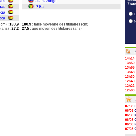
ats
Juan Arango
Franc
eras
P. Ba
cia
O
oca
(cm) :
183,9
180,9
: taille moyenne des titulaires (cm)
(ans) :
27,2
27,5
: age moyen des titulaires (ans)
14h14
13h59
13h55
13h48
13h30
12h49
12h22
12h00
11h46
11h20
10h49
07/08
10h32
06/08
10h10
06/08
09h49
06/08
09h35
06/08
09h08
07/08
08h54
06/08
08h32