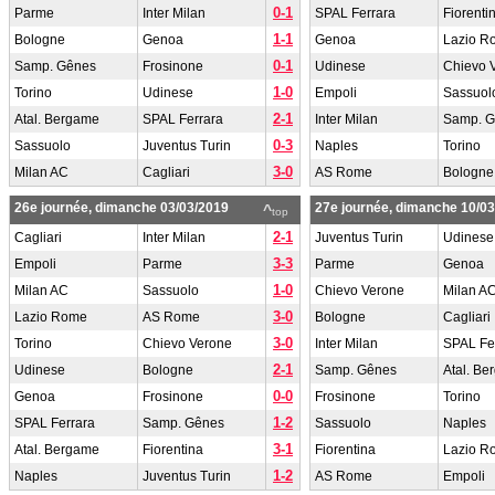
0-1
Parme
Inter Milan
SPAL Ferrara
Fiorenti
1-1
Bologne
Genoa
Genoa
Lazio R
0-1
Samp. Gênes
Frosinone
Udinese
Chievo 
1-0
Torino
Udinese
Empoli
Sassuol
2-1
Atal. Bergame
SPAL Ferrara
Inter Milan
Samp. 
0-3
Sassuolo
Juventus Turin
Naples
Torino
3-0
Milan AC
Cagliari
AS Rome
Bologne
26e journée, dimanche 03/03/2019
27e journée, dimanche 10/0
^
top
2-1
Cagliari
Inter Milan
Juventus Turin
Udinese
3-3
Empoli
Parme
Parme
Genoa
1-0
Milan AC
Sassuolo
Chievo Verone
Milan A
3-0
Lazio Rome
AS Rome
Bologne
Cagliari
3-0
Torino
Chievo Verone
Inter Milan
SPAL Fe
2-1
Udinese
Bologne
Samp. Gênes
Atal. B
0-0
Genoa
Frosinone
Frosinone
Torino
1-2
SPAL Ferrara
Samp. Gênes
Sassuolo
Naples
3-1
Atal. Bergame
Fiorentina
Fiorentina
Lazio R
1-2
Naples
Juventus Turin
AS Rome
Empoli