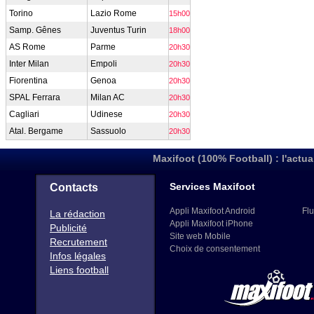
Torino
Lazio Rome
15h00
Samp. Gênes
Juventus Turin
18h00
AS Rome
Parme
20h30
Inter Milan
Empoli
20h30
Fiorentina
Genoa
20h30
SPAL Ferrara
Milan AC
20h30
Cagliari
Udinese
20h30
Atal. Bergame
Sassuolo
20h30
Maxifoot (100% Football) : l'actua
Services Maxifoot
Contacts
Appli Maxifoot Android
Flu
La rédaction
Appli Maxifoot iPhone
Publicité
Site web Mobile
Recrutement
Choix de consentement
Infos légales
Liens football