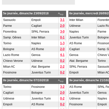
5e journée, dimanche 23/09/2018
6e journée, mercredi 26/09/
^
top
3-1
Sassuolo
Empoli
Inter Milan
Fiorenti
2-0
Parme
Cagliari
Udinese
Lazio R
3-0
Fiorentina
SPAL Ferrara
Naples
Parme
0-1
Samp. Gênes
Inter Milan
Juventus Turin
Bologne
1-3
Torino
Naples
AS Rome
Frosino
2-0
Bologne
AS Rome
Cagliari
Samp. 
4-1
Lazio Rome
Genoa
Genoa
Chievo 
0-2
Chievo Verone
Udinese
Atal. Bergame
Torino
2-2
Milan AC
Atal. Bergame
SPAL Ferrara
Sassuol
0-2
Frosinone
Juventus Turin
Empoli
Milan A
8e journée, dimanche 07/10/2018
9e journée, dimanche 21/10/
^
top
3-2
Torino
Frosinone
AS Rome
SPAL Fe
2-0
Cagliari
Bologne
Juventus Turin
Genoa
0-2
Udinese
Juventus Turin
Udinese
Naples
0-2
Empoli
AS Rome
Frosinone
Empoli