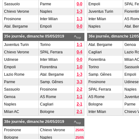
0-0
Sassuolo
Parme
Empoli
SPAL Fe
1-3
Chievo Verone
Naples
Juventus Turin
Fiorenti
1-3
Frosinone
Inter Milan
Inter Milan
AS Rom
0-0
Atal. Bergame
Empoli
Naples
Atal. B
35e journée, dimanche 05/05/2019
36e journée, dimanche 12/0
^
top
1-1
Juventus Turin
Torino
Atal. Bergame
Genoa
0-4
Chievo Verone
SPAL Ferrara
Cagliari
Lazio R
0-0
Udinese
Inter Milan
Fiorentina
Milan A
1-0
Empoli
Fiorentina
Torino
Sassuol
1-3
Lazio Rome
Atal. Bergame
Samp. Gênes
Empoli
3-3
Parme
Samp. Gênes
Frosinone
Udinese
2-2
Sassuolo
Frosinone
SPAL Ferrara
Naples
1-1
Genoa
AS Rome
AS Rome
Juventus
2-1
Naples
Cagliari
Bologne
Parme
2-1
Milan AC
Bologne
Inter Milan
Chievo 
38e journée, dimanche 26/05/2019
^
top
Frosinone
Chievo Verone
25/05
Bologne
Naples
25/05