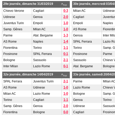
29e journée, dimanche 31/03/2019
30e journée, mercredi 03/04
^
top
0-3
Chievo Verone
Cagliari
Milan AC
Udinese
2-0
Udinese
Genoa
Cagliari
Juventus
1-0
Juventus Turin
Empoli
Empoli
Naples
1-0
Samp. Gênes
Milan AC
AS Rome
Fiorenti
1-3
Parme
Atal. Bergame
Genoa
Inter Mil
1-4
AS Rome
Naples
SPAL Ferrara
Lazio R
1-1
Fiorentina
Torino
Torino
Samp. 
0-1
Frosinone
SPAL Ferrara
Frosinone
Parme
2-1
Bologne
Sassuolo
Sassuolo
Chievo 
0-1
Inter Milan
Lazio Rome
Atal. Bergame
Bologne
32e journée, dimanche 14/04/2019
33e journée, samedi 20/04/2
^
top
2-1
SPAL Ferrara
Juventus Turin
Parme
Milan A
1-0
AS Rome
Udinese
Lazio Rome
Chievo 
1-0
Milan AC
Lazio Rome
Bologne
Samp. 
1-1
Torino
Cagliari
Genoa
Torino
2-0
Samp. Gênes
Genoa
Udinese
Sassuol
0-0
Fiorentina
Bologne
Cagliari
Frosino