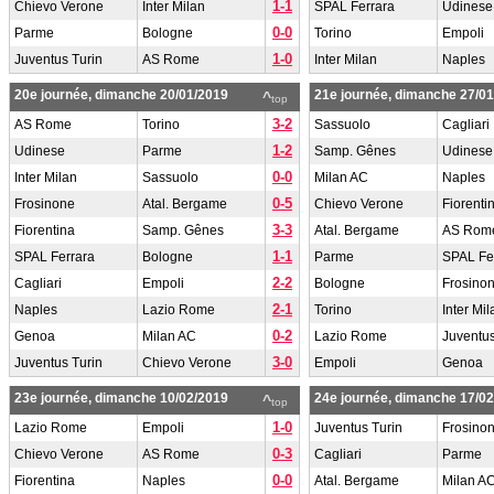
1-1
Chievo Verone
Inter Milan
SPAL Ferrara
Udinese
0-0
Parme
Bologne
Torino
Empoli
1-0
Juventus Turin
AS Rome
Inter Milan
Naples
20e journée, dimanche 20/01/2019
21e journée, dimanche 27/0
^
top
3-2
AS Rome
Torino
Sassuolo
Cagliari
1-2
Udinese
Parme
Samp. Gênes
Udinese
0-0
Inter Milan
Sassuolo
Milan AC
Naples
0-5
Frosinone
Atal. Bergame
Chievo Verone
Fiorenti
3-3
Fiorentina
Samp. Gênes
Atal. Bergame
AS Rom
1-1
SPAL Ferrara
Bologne
Parme
SPAL Fe
2-2
Cagliari
Empoli
Bologne
Frosino
2-1
Naples
Lazio Rome
Torino
Inter Mil
0-2
Genoa
Milan AC
Lazio Rome
Juventus
3-0
Juventus Turin
Chievo Verone
Empoli
Genoa
23e journée, dimanche 10/02/2019
24e journée, dimanche 17/0
^
top
1-0
Lazio Rome
Empoli
Juventus Turin
Frosino
0-3
Chievo Verone
AS Rome
Cagliari
Parme
0-0
Fiorentina
Naples
Atal. Bergame
Milan A