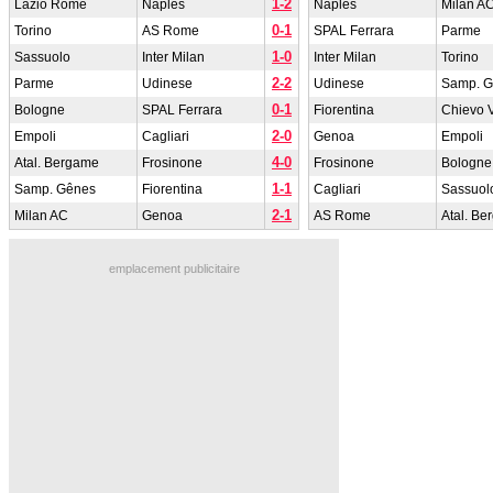
1-2
Lazio Rome
Naples
Naples
Milan A
0-1
Torino
AS Rome
SPAL Ferrara
Parme
1-0
Sassuolo
Inter Milan
Inter Milan
Torino
2-2
Parme
Udinese
Udinese
Samp. 
0-1
Bologne
SPAL Ferrara
Fiorentina
Chievo 
2-0
Empoli
Cagliari
Genoa
Empoli
4-0
Atal. Bergame
Frosinone
Frosinone
Bologne
1-1
Samp. Gênes
Fiorentina
Cagliari
Sassuol
2-1
Milan AC
Genoa
AS Rome
Atal. B
emplacement publicitaire