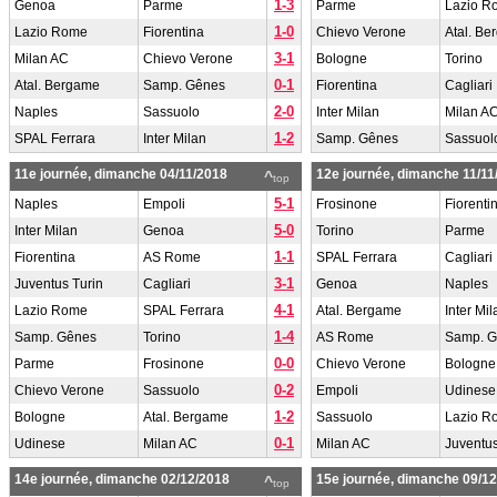
1-3
Genoa
Parme
Parme
Lazio R
1-0
Lazio Rome
Fiorentina
Chievo Verone
Atal. B
3-1
Milan AC
Chievo Verone
Bologne
Torino
0-1
Atal. Bergame
Samp. Gênes
Fiorentina
Cagliari
2-0
Naples
Sassuolo
Inter Milan
Milan A
1-2
SPAL Ferrara
Inter Milan
Samp. Gênes
Sassuol
11e journée, dimanche 04/11/2018
12e journée, dimanche 11/11
^
top
5-1
Naples
Empoli
Frosinone
Fiorenti
5-0
Inter Milan
Genoa
Torino
Parme
1-1
Fiorentina
AS Rome
SPAL Ferrara
Cagliari
3-1
Juventus Turin
Cagliari
Genoa
Naples
4-1
Lazio Rome
SPAL Ferrara
Atal. Bergame
Inter Mil
1-4
Samp. Gênes
Torino
AS Rome
Samp. 
0-0
Parme
Frosinone
Chievo Verone
Bologne
0-2
Chievo Verone
Sassuolo
Empoli
Udinese
1-2
Bologne
Atal. Bergame
Sassuolo
Lazio R
0-1
Udinese
Milan AC
Milan AC
Juventus
14e journée, dimanche 02/12/2018
15e journée, dimanche 09/1
^
top