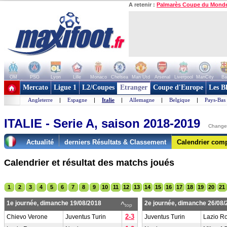
A retenir :
Palmarès Coupe du Mond
OM
PSG
Lyon
Lille
Monaco
Chelsea
Man Utd
Arsenal
Liverpool
ManCity
Ba
+ de clubs
Mercato
Ligue 1
L2/Coupes
Etranger
Coupe d'Europe
Les B
Angleterre
|
Espagne
|
Italie
|
Allemagne
|
Belgique
|
Pays-Bas
ITALIE - Serie A, saison 2018-2019
Changer
Actualité
derniers Résultats & Classement
Calendrier comp
Calendrier et résultat des matchs joués
1
2
3
4
5
6
7
8
9
10
11
12
13
14
15
16
17
18
19
20
21
1e journée, dimanche 19/08/2018
2e journée, dimanche 26/08/
^
top
2-3
Chievo Verone
Juventus Turin
Juventus Turin
Lazio R