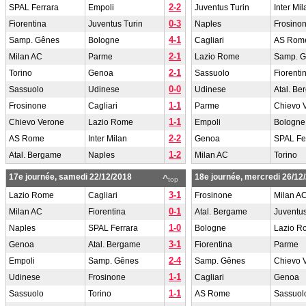
2-2
SPAL Ferrara
Empoli
Juventus Turin
Inter Mil
0-3
Fiorentina
Juventus Turin
Naples
Frosino
4-1
Samp. Gênes
Bologne
Cagliari
AS Rom
2-1
Milan AC
Parme
Lazio Rome
Samp. 
2-1
Torino
Genoa
Sassuolo
Fiorenti
0-0
Sassuolo
Udinese
Udinese
Atal. B
1-1
Frosinone
Cagliari
Parme
Chievo 
1-1
Chievo Verone
Lazio Rome
Empoli
Bologne
2-2
AS Rome
Inter Milan
Genoa
SPAL Fe
1-2
Atal. Bergame
Naples
Milan AC
Torino
17e journée, samedi 22/12/2018
18e journée, mercredi 26/12
^
top
3-1
Lazio Rome
Cagliari
Frosinone
Milan A
0-1
Milan AC
Fiorentina
Atal. Bergame
Juventus
1-0
Naples
SPAL Ferrara
Bologne
Lazio R
3-1
Genoa
Atal. Bergame
Fiorentina
Parme
2-4
Empoli
Samp. Gênes
Samp. Gênes
Chievo 
1-1
Udinese
Frosinone
Cagliari
Genoa
1-1
Sassuolo
Torino
AS Rome
Sassuol