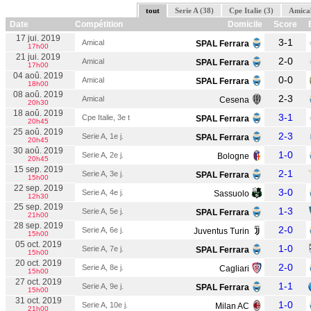
tout
Serie A (38)
Cpe Italie (3)
Amical
Date
Compétition
Domicile
Score
E
17 jui. 2019
3-1
Amical
SPAL Ferrara
17h00
21 jui. 2019
2-0
Amical
SPAL Ferrara
17h00
04 aoû. 2019
0-0
Amical
SPAL Ferrara
18h00
08 aoû. 2019
2-3
Amical
Cesena
20h30
18 aoû. 2019
3-1
Cpe Italie, 3e t
SPAL Ferrara
20h45
25 aoû. 2019
2-3
Serie A, 1e j.
SPAL Ferrara
20h45
30 aoû. 2019
1-0
Serie A, 2e j.
Bologne
20h45
15 sep. 2019
2-1
Serie A, 3e j.
SPAL Ferrara
15h00
22 sep. 2019
3-0
Serie A, 4e j.
Sassuolo
12h30
25 sep. 2019
1-3
Serie A, 5e j.
SPAL Ferrara
21h00
28 sep. 2019
2-0
Serie A, 6e j.
Juventus Turin
15h00
05 oct. 2019
1-0
Serie A, 7e j.
SPAL Ferrara
15h00
20 oct. 2019
2-0
Serie A, 8e j.
Cagliari
15h00
27 oct. 2019
1-1
Serie A, 9e j.
SPAL Ferrara
15h00
31 oct. 2019
1-0
Serie A, 10e j.
Milan AC
21h00