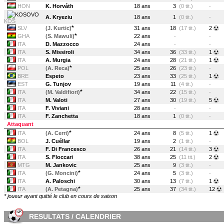
HON
K. Horváth
18 ans
3
(0 tit.)
-
A. Kryeziu
18 ans
1
(0 tit.)
-
KOS
*
SLV
(J. Kurtic)
31 ans
18
(17 tit.)
2
*
GHA
(S. Mawuli)
22 ans
-
-
ITA
D. Mazzocco
24 ans
-
-
ITA
S. Missiroli
34 ans
36
(33 tit.)
1
ITA
A. Murgia
24 ans
28
(21 tit.)
1
*
POL
(A. Reca)
25 ans
26
(23 tit.)
-
BRE
Espeto
23 ans
33
(25 tit.)
1
EST
G. Tunjov
19 ans
11
(4 tit.)
-
*
ITA
(M. Valdifiori)
34 ans
22
(15 tit.)
-
ITA
M. Valoti
27 ans
30
(19 tit.)
5
ITA
F. Viviani
28 ans
-
-
ITA
F. Zanchetta
18 ans
1
(0 tit.)
-
Attaquant
*
ITA
(A. Cerri)
24 ans
8
(5 tit.)
1
BOL
J. Cuéllar
19 ans
2
(1 tit.)
-
ITA
F. Di Francesco
26 ans
21
(14 tit.)
3
ITA
S. Floccari
38 ans
25
(11 tit.)
2
MTG
M. Jankovic
25 ans
9
(3 tit.)
-
*
ITA
(G. Moncini)
24 ans
5
(3 tit.)
-
ITA
A. Paloschi
30 ans
13
(7 tit.)
1
*
ITA
(A. Petagna)
25 ans
37
(34 tit.)
12
* joueur ayant quitté le club en cours de saison
RESULTATS / CALENDRIER