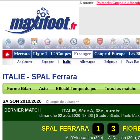
A retenir :
Palmarès Coupe du Mond
OM
PSG
Lyon
Lille
Monaco
Chelsea
Man Utd
Arsenal
Liverpool
ManCity
Ba
+ de clubs
Mercato
Ligue 1
L2/Coupes
Etranger
Coupe d'Europe
Les B
Angleterre
|
Espagne
|
Italie
|
Allemagne
|
Belgique
|
Pays-Bas
ITALIE - SPAL Ferrara
Forme-Bilan
Actu
Effectif-Temps de jeu
Tous les matchs
SAISON 2019/2020
Changer de saison >>
DERNIER MATCH
ITALIE, Série A, 38e journée
dimanche 02 aoû. 2020
, 18h00 |
Stade :
Stadio Paolo Maz
1
3
SPAL FERRARA
FIOR
M. D'Alessandro (39e)
A. Duncan (30e)
,
C