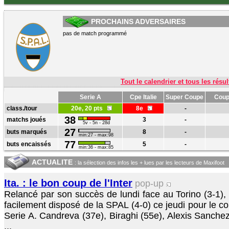
PROCHAINS ADVERSAIRES
pas de match programmé
Tout le calendrier et tous les résul
Serie A
Cpe Italie
Super Coupe
Coup
class./tour
20e, 20 pts
8e
-
38
matchs joués
3
-
5v - 5n - 28d
27
buts marqués
8
-
min:27 - max:98
77
buts encaissés
5
-
min:36 - max:85
ACTUALITE
: la sélection des infos les + lues par les lecteurs de Maxifoot
Ita. : le bon coup de l'Inter
pop-up
Relancé par son succès de lundi face au Torino (3-1), 
facilement disposé de la SPAL (4-0) ce jeudi pour le c
Serie A. Candreva (37e), Biraghi (55e), Alexis Sanchez
...