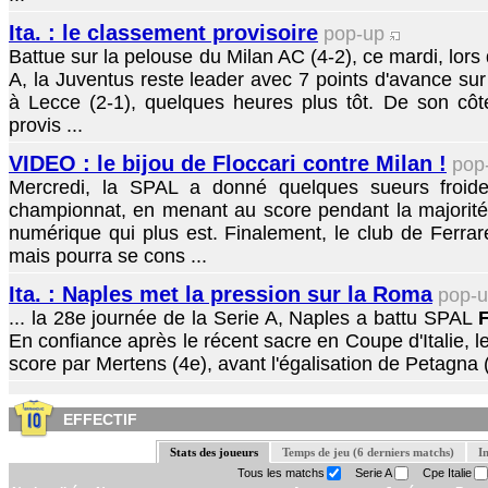
Ita. : le classement provisoire
pop-up
Battue sur la pelouse du Milan AC (4-2), ce mardi, lors
A, la Juventus reste leader avec 7 points d'avance sur l
à Lecce (2-1), quelques heures plus tôt. De son côt
provis ...
VIDEO : le bijou de Floccari contre Milan !
pop
Mercredi, la SPAL a donné quelques sueurs froid
championnat, en menant au score pendant la majorité de
numérique qui plus est. Finalement, le club de Ferra
mais pourra se cons ...
Ita. : Naples met la pression sur la Roma
pop-
... la 28e journée de la Serie A, Naples a battu SPAL
F
En confiance après le récent sacre en Coupe d'Italie, le
score par Mertens (4e), avant l'égalisation de Petagna (
EFFECTIF
Stats des joueurs
Temps de jeu (6 derniers matchs)
I
Tous les matchs
Serie A
Cpe Italie