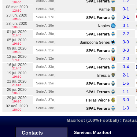
1-2
Serie A, 25e j.
SPAL Ferrara
18h00
08 mar. 2020
0-1
Serie A, 26e j.
Parme
12h30
23 jun. 2020
0-1
Serie A, 27e j.
SPAL Ferrara
19h30
28 jun. 2020
3-1
Serie A, 28e j.
Naples
19h30
01 jui. 2020
2-2
Serie A, 29e j.
SPAL Ferrara
21h45
05 jui. 2020
3-0
Serie A, 30e j.
Sampdoria Gênes
19h30
09 jui. 2020
0-3
Serie A, 31e j.
SPAL Ferrara
19h30
12 jui. 2020
2-0
Serie A, 32e j.
Genoa
17h15
16 jui. 2020
0-4
Serie A, 33e j.
SPAL Ferrara
21h45
19 jui. 2020
2-1
Serie A, 34e j.
Brescia
19h30
22 jui. 2020
1-6
Serie A, 35e j.
SPAL Ferrara
21h45
26 jui. 2020
1-1
Serie A, 36e j.
SPAL Ferrara
19h30
29 jui. 2020
3-0
Serie A, 37e j.
Hellas Vérone
19h30
02 aoû. 2020
1-3
Serie A, 38e j.
SPAL Ferrara
18h00
Maxifoot (100% Football) : l'actua
Services Maxifoot
Contacts