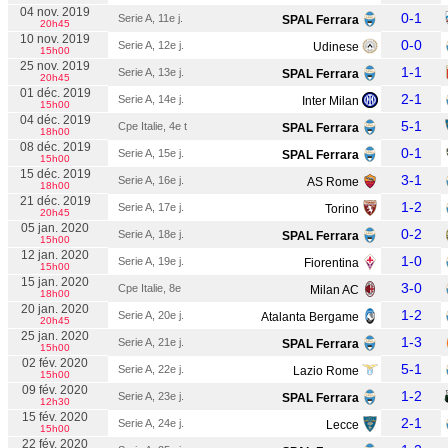
04 nov. 2019
0-1
Serie A, 11e j.
SPAL Ferrara
20h45
10 nov. 2019
0-0
Serie A, 12e j.
Udinese
15h00
25 nov. 2019
1-1
Serie A, 13e j.
SPAL Ferrara
20h45
01 déc. 2019
2-1
Serie A, 14e j.
Inter Milan
15h00
04 déc. 2019
5-1
Cpe Italie, 4e t
SPAL Ferrara
18h00
08 déc. 2019
0-1
Serie A, 15e j.
SPAL Ferrara
15h00
15 déc. 2019
3-1
Serie A, 16e j.
AS Rome
18h00
21 déc. 2019
1-2
Serie A, 17e j.
Torino
20h45
05 jan. 2020
0-2
Serie A, 18e j.
SPAL Ferrara
15h00
12 jan. 2020
1-0
Serie A, 19e j.
Fiorentina
15h00
15 jan. 2020
3-0
Cpe Italie, 8e
Milan AC
18h00
20 jan. 2020
1-2
Serie A, 20e j.
Atalanta Bergame
20h45
25 jan. 2020
1-3
Serie A, 21e j.
SPAL Ferrara
15h00
02 fév. 2020
5-1
Serie A, 22e j.
Lazio Rome
15h00
09 fév. 2020
1-2
Serie A, 23e j.
SPAL Ferrara
12h30
15 fév. 2020
2-1
Serie A, 24e j.
Lecce
15h00
22 fév. 2020