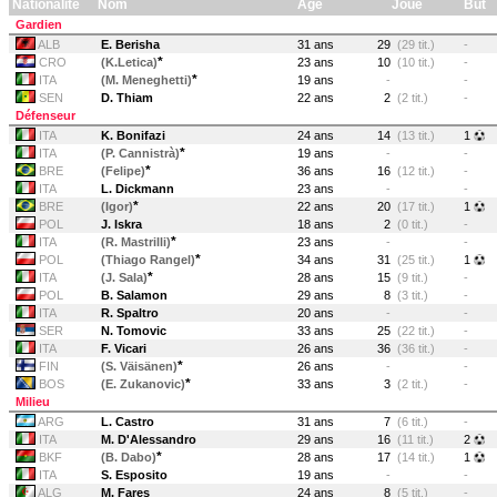
Nationalité
Nom
Age
Joué
But
Gardien
ALB
E. Berisha
31 ans
29
(29 tit.)
-
*
CRO
(K.Letica)
23 ans
10
(10 tit.)
-
*
ITA
(M. Meneghetti)
19 ans
-
-
SEN
D. Thiam
22 ans
2
(2 tit.)
-
Défenseur
ITA
K. Bonifazi
24 ans
14
(13 tit.)
1
*
ITA
(P. Cannistrà)
19 ans
-
-
*
BRE
(Felipe)
36 ans
16
(12 tit.)
-
ITA
L. Dickmann
23 ans
-
-
*
BRE
(Igor)
22 ans
20
(17 tit.)
1
POL
J. Iskra
18 ans
2
(0 tit.)
-
*
ITA
(R. Mastrilli)
23 ans
-
-
*
POL
(Thiago Rangel)
34 ans
31
(25 tit.)
1
*
ITA
(J. Sala)
28 ans
15
(9 tit.)
-
POL
B. Salamon
29 ans
8
(3 tit.)
-
ITA
R. Spaltro
20 ans
-
-
SER
N. Tomovic
33 ans
25
(22 tit.)
-
ITA
F. Vicari
26 ans
36
(36 tit.)
-
*
FIN
(S. Väisänen)
26 ans
-
-
*
BOS
(E. Zukanovic)
33 ans
3
(2 tit.)
-
Milieu
ARG
L. Castro
31 ans
7
(6 tit.)
-
ITA
M. D'Alessandro
29 ans
16
(11 tit.)
2
*
BKF
(B. Dabo)
28 ans
17
(14 tit.)
1
ITA
S. Esposito
19 ans
-
-
ALG
M. Fares
24 ans
8
(5 tit.)
-