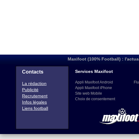
Maxifoot (100% Football) : l'actua
Services Maxifoot
Contacts
Appli Maxifoot Android
Flu
La rédaction
Appli Maxifoot iPhone
Publicité
Site web Mobile
Recrutement
Choix de consentement
Infos légales
Liens football