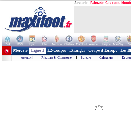
A retenir :
Palmarès Coupe du Mond
OM
PSG
Lyon
Lille
Monaco
Chelsea
Man Utd
Arsenal
Liverpool
ManCity
Ba
+ de clubs
Mercato
Ligue 1
L2/Coupes
Etranger
Coupe d'Europe
Les B
Actualité
|
Résultats & Classement
|
Buteurs
|
Calendrier
|
Equipe