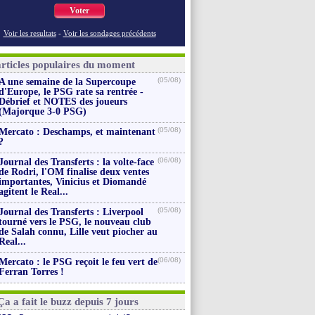
Voter
Voir les resultats
-
Voir les sondages précédents
articles populaires du moment
(05/08)
A une semaine de la Supercoupe
d'Europe, le PSG rate sa rentrée -
Débrief et NOTES des joueurs
(Majorque 3-0 PSG)
(05/08)
Mercato : Deschamps, et maintenant
?
(06/08)
Journal des Transferts : la volte-face
de Rodri, l'OM finalise deux ventes
importantes, Vinicius et Diomandé
agitent le Real...
(05/08)
Journal des Transferts : Liverpool
tourné vers le PSG, le nouveau club
de Salah connu, Lille veut piocher au
Real...
(06/08)
Mercato : le PSG reçoit le feu vert de
Ferran Torres !
Ça a fait le buzz depuis 7 jours