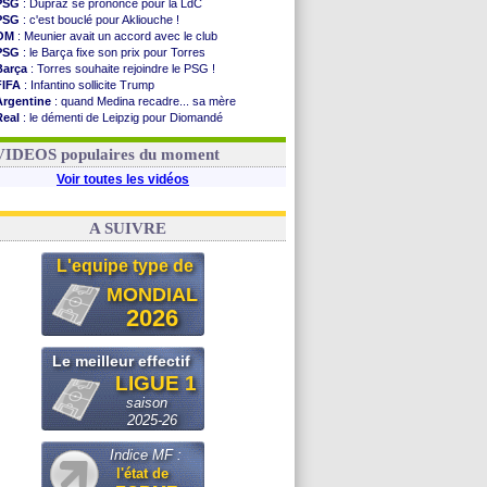
PSG
: Dupraz se prononce pour la LdC
PSG
: c'est bouclé pour Akliouche !
OM
: Meunier avait un accord avec le club
PSG
: le Barça fixe son prix pour Torres
Barça
: Torres souhaite rejoindre le PSG !
FIFA
: Infantino sollicite Trump
Argentine
: quand Medina recadre... sa mère
Real
: le démenti de Leipzig pour Diomandé
OM
: Paixão attire un 2e club anglais
FIFA
: le conseiller d'Infantino démissionne !
VIDEOS populaires du moment
Voir toutes les vidéos
A SUIVRE
L'equipe type de
MONDIAL
2026
Le meilleur effectif
LIGUE 1
saison
2025-26
Indice MF :
l'état de