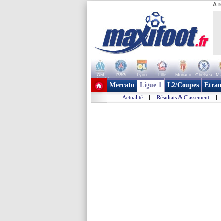
A r
OM
PSG
Lyon
Lille
Monaco
Chelsea
Ma
+ de clubs
Mercato
Ligue 1
L2/Coupes
Etran
Actualité
|
Résultats & Classement
|