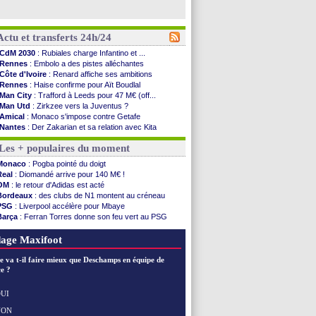
Actu et transferts 24h/24
CdM 2030
: Rubiales charge Infantino et ...
Rennes
: Embolo a des pistes alléchantes
Côte d'Ivoire
: Renard affiche ses ambitions
Rennes
: Haise confirme pour Aït Boudlal
Man City
: Trafford à Leeds pour 47 M€ (off...
Man Utd
: Zirkzee vers la Juventus ?
Amical
: Monaco s'impose contre Getafe
Nantes
: Der Zakarian et sa relation avec Kita
OM
: le club prêt à libérer Kondogbia ?
Les + populaires du moment
Monaco
: le message touchant d'Akliouche
FIFA
: Tebas en remet une couche
Monaco
: Pogba pointé du doigt
FIFA
: l'UEFA maintient la pression
Real
: Diomandé arrive pour 140 M€ !
PSG
: Tebas encense Luis Enrique
OM
: le retour d'Adidas est acté
Real
: Vinicius jusqu'en 2032 (officiel)
Bordeaux
: des clubs de N1 montent au créneau
Lyon
: Mangala va rejoindre Getafe
PSG
: Liverpool accélère pour Mbaye
OM
: une offre refusée pour Aguerd
Barça
: Ferran Torres donne son feu vert au PSG
Real
: c'est confirmé pour Vinicius
PSG
: Luis Enrique satisfait malgré tout
Troyes
: Junior Diaz jusqu'en 2030 (officiel)
Real
: une nouvelle offre pour Vinicius
age Maxifoot
PSG
: Akliouche a signé (officiel)
OM
: une offre pour Bulka
e va t-il faire mieux que Deschamps en équipe de
PSG
: contrat signé pour Akliouche
e ?
Ouganda
: Owori battu à mort à Kampala
Arsenal
: Arteta veut créer une dynastie
UI
Chelsea
: Palace a fait son offre pour Disasi
NON
Voir les brèves précédentes