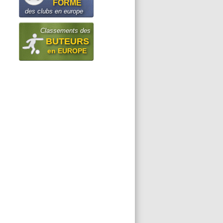
FORME
des clubs en europe
Classements des
BUTEURS
en EUROPE