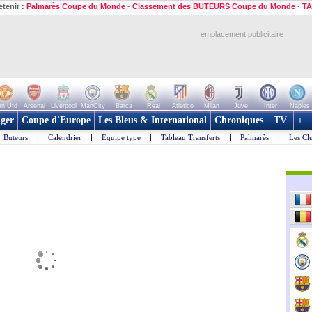
etenir :
Palmarès Coupe du Monde
-
Classement des BUTEURS Coupe du Monde
-
TA
emplacement publicitaire
n Utd
Arsenal
Liverpool
ManCity
Barca
Real
Atletico
Milan
Juve
Inter
Naples
ger
Coupe d'Europe
Les Bleus & International
Chroniques
TV
+
Buteurs
|
Calendrier
|
Equipe type
|
Tableau Transferts
|
Palmarès
|
Les Cl