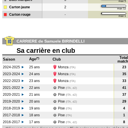
max:5
Carton jaune
2
max:12
Carton rouge
-
max:1
CARRIERE de Samuele BIRINDELLI
Sa carrière en club
Total
(*)
Age
Saison
Club
match
2024-2025
25 ans
Monza
23
(ITA)
2023-2024
24 ans
Monza
35
(ITA
)
2022-2023
23 ans
Monza
33
(ITA
)
2021-2022
22 ans
Pise
41
(ITA, d2)
2020-2021
21 ans
Pise
37
(ITA, d2)
2019-2020
20 ans
Pise
29
(ITA, d2)
2018-2019
19 ans
Pise
4
(ITA
)
2017-2018
18 ans
Pise
1
(ITA
)
2016-2017
17 ans
Pise
8
(ITA, d2)