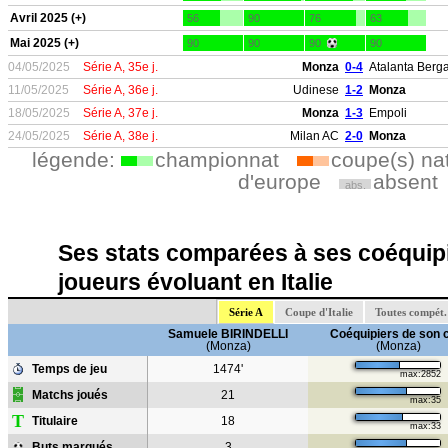
Avril 2025 (+)
56
90
76
63
Mai 2025 (+)
90
90
90
90
04/05/2025
Série A, 35e j.
Monza
0-4
Atalanta Ber
11/05/2025
Série A, 36e j.
Udinese
1-2
Monza
18/05/2025
Série A, 37e j.
Monza
1-3
Empoli
24/05/2025
Série A, 38e j.
Milan AC
2-0
Monza
légende:
championnat
coupe(s) na
d'europe
absent
abs.
Ses stats comparées à ses coéquipi
joueurs évoluant en Italie
Série A
Coupe d'Italie
Toutes compét.
Samuele BIRINDELLI
Coéquipiers de son 
(Monza)
(Monza)
Temps de jeu
1474'
max:2852
Matchs joués
21
max:35
T
Titulaire
18
max:33
Buts marqués
3