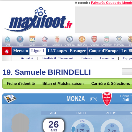
A retenir :
Palmarès Coupe du Mond
OM
PSG
Lyon
Lille
Monaco
Chelsea
Man Utd
Arsenal
Liverpool
ManCity
Ba
+ de clubs
Mercato
Ligue 1
L2/Coupes
Etranger
Coupe d'Europe
Les B
Actualité
|
Résultats & Classement
|
Buteurs
|
Calendrier
|
Equipe
19. Samuele BIRINDELLI
Fiche d'identité
Bilan et Matchs saison
Carrière & Sélections
Début Co
MONZA
(ITA)
Juil.
AGE
TAILLE
POIDS
N
26
8%
ans
1,75 m
? kg