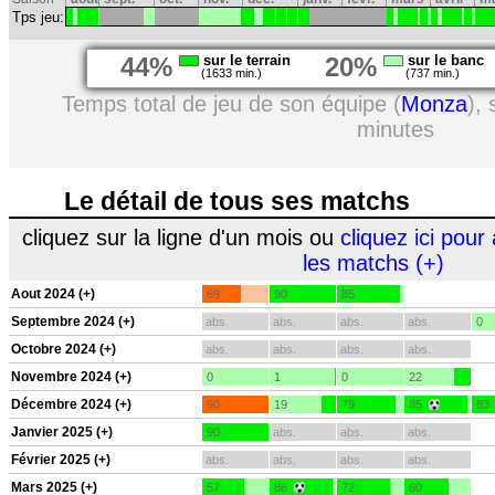
Tps jeu:
44%
sur le terrain
20%
sur le banc
(1633 min.)
(737 min.)
Temps total de jeu de son équipe (
Monza
),
minutes
Le détail de tous ses matchs
cliquez sur la ligne d'un mois ou
cliquez ici pour 
les matchs (+)
Aout 2024 (+)
69
90
85
Septembre 2024 (+)
abs.
abs.
abs.
abs.
0
Octobre 2024 (+)
abs.
abs.
abs.
abs.
Novembre 2024 (+)
0
1
0
22
Décembre 2024 (+)
90
19
79
85
83
Janvier 2025 (+)
90
abs.
abs.
abs.
Février 2025 (+)
abs.
abs.
abs.
abs.
Mars 2025 (+)
57
86
72
60