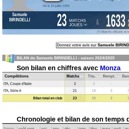
Né le 19 juillet 1999
23
1633
Samuele
&
BIRINDELLI
MATCHS
JOUES
*
(
)
(*) Matchs officiels e
Donnez votre avis sur
Samuele BIRIN
BILAN de Samuele BIRINDELLI - saison
2024/2025
Son bilan en chiffres avec
Monza
Compétitions
Matchs
Titu.
Rempl.
Ban
?
?
?
ITA, Coupe d'Italie
2
2
-
-
ITA, Série A
21
18
3
Bilan total en club
23
20
3
Chronologie et bilan de son temps 
Saison
août
sept.
oct.
nov.
déc.
janv.
févr.
mars
avril
ma