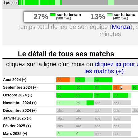
Tps jeu:
27%
sur le terrain
13%
sur le banc
(988 min.)
(482 min.)
Temps total de jeu de son équipe (
Monza
),
minutes
Le détail de tous ses matchs
cliquez sur la ligne d'un mois ou
cliquez ici pour 
les matchs (+)
Aout 2024 (+)
85
46
90
Septembre 2024 (+)
90
90
90
46
90
Octobre 2024 (+)
90
85
78
73
Novembre 2024 (+)
0
35
abs.
abs.
Décembre 2024 (+)
abs.
abs.
abs.
abs.
abs
Janvier 2025 (+)
abs.
abs.
abs.
abs.
Février 2025 (+)
abs.
abs.
abs.
abs.
Mars 2025 (+)
0
0
abs.
abs.