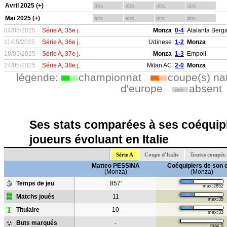
Avril 2025 (+)
abs.
abs.
abs.
abs.
Mai 2025 (+)
abs.
abs.
abs.
abs.
04/05/2025
Série A, 35e j.
Monza
0-4
Atalanta Ber
11/05/2025
Série A, 36e j.
Udinese
1-2
Monza
18/05/2025
Série A, 37e j.
Monza
1-3
Empoli
24/05/2025
Série A, 38e j.
Milan AC
2-0
Monza
légende:
championnat
coupe(s) na
d'europe
absent
abs.
Ses stats comparées à ses coéquipi
joueurs évoluant en Italie
Série A
Coupe d'Italie
Toutes compét.
Matteo PESSINA
Coéquipiers de son 
(Monza)
(Monza)
Temps de jeu
857'
max:2852
Matchs joués
11
max:35
T
Titulaire
10
max:33
Buts marqués
-
max:5