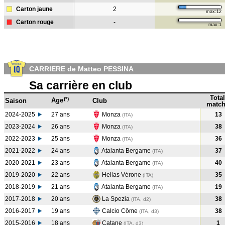
Carton jaune
2
max:12
Carton rouge
-
max:1
CARRIERE de Matteo PESSINA
Sa carrière en club
Total
(*)
Age
Saison
Club
match
2024-2025
27 ans
Monza
13
(ITA)
2023-2024
26 ans
Monza
38
(ITA
)
2022-2023
25 ans
Monza
36
(ITA
)
2021-2022
24 ans
Atalanta Bergame
37
(ITA
)
2020-2021
23 ans
Atalanta Bergame
40
(ITA
)
2019-2020
22 ans
Hellas Vérone
35
(ITA
)
2018-2019
21 ans
Atalanta Bergame
19
(ITA
)
2017-2018
20 ans
La Spezia
38
(ITA, d2)
2016-2017
19 ans
Calcio Côme
38
(ITA, d3)
2015-2016
18 ans
Catane
1
(ITA, d3)