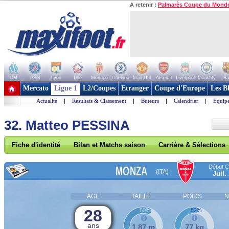
A retenir :
Palmarès Coupe du Mond
OM
PSG
Lyon
Lille
Monaco
Chelsea
Man Utd
Arsenal
Liverpool
ManCity
Ba
+ de clubs
Mercato
Ligue 1
L2/Coupes
Etranger
Coupe d'Europe
Les B
Actualité
|
Résultats & Classement
|
Buteurs
|
Calendrier
|
Equipe
32. Matteo PESSINA
Fiche d'identité
Bilan et Matchs saison
Carrière & Sélections
Début Co
MONZA
(ITA)
Juil.
AGE
TAILLE
POIDS
N
28
60%
52%
ans
1,87 m
77 kg