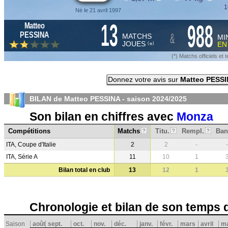
1
Né le 21 avril 1997
13
988
Matteo
&
PESSINA
MATCHS
MI
JOUES
E
*
(
)
(*) Matchs officiels e
Donnez votre avis sur
Matteo PESS
BILAN de Matteo PESSINA - saison
2024/2025
Son bilan en chiffres avec
Monza
Compétitions
Matchs
Titu.
Rempl.
Ban
?
?
?
ITA, Coupe d'Italie
2
2
-
-
ITA, Série A
11
10
1
Bilan total en club
13
12
1
Chronologie et bilan de son temps 
Saison
août
sept.
oct.
nov.
déc.
janv.
févr.
mars
avril
ma