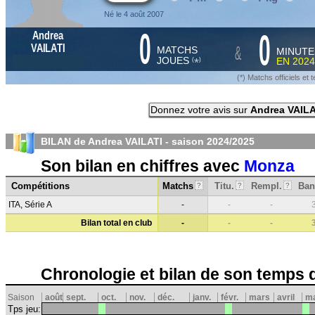
Né le 4 août 2007
0
0
Andrea
&
VAILATI
MATCHS
MINUTE
JOUES
EN
2024
*
(
)
(*) Matchs officiels e
Donnez votre avis sur
Andrea VAILA
BILAN de Andrea VAILATI - saison
2024/2025
Son bilan en chiffres avec
Monza
Compétitions
Matchs
Titu.
Rempl.
Ban
?
?
?
ITA, Série A
-
-
-
Bilan total en club
-
-
-
Chronologie et bilan de son temps 
Saison
août
sept.
oct.
nov.
déc.
janv.
févr.
mars
avril
ma
Tps jeu: