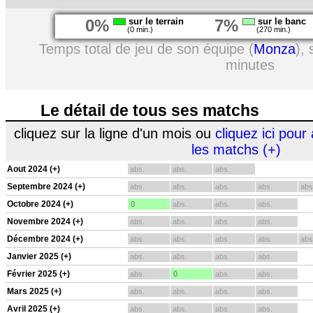
0%
sur le terrain
7%
sur le banc
(0 min.)
(270 min.)
Temps total de jeu de son équipe (
Monza
),
minutes
Le détail de tous ses matchs
cliquez sur la ligne d'un mois ou
cliquez ici pour 
les matchs (+)
Aout 2024 (+)
abs.
abs.
abs.
Septembre 2024 (+)
abs.
abs.
abs.
abs.
abs
Octobre 2024 (+)
0
abs.
abs.
abs.
Novembre 2024 (+)
abs.
abs.
abs.
abs.
Décembre 2024 (+)
abs.
abs.
abs.
abs.
abs
Janvier 2025 (+)
abs.
abs.
abs.
abs.
Février 2025 (+)
abs.
0
abs.
abs.
Mars 2025 (+)
abs.
abs.
abs.
abs.
Avril 2025 (+)
abs.
abs.
abs.
abs.