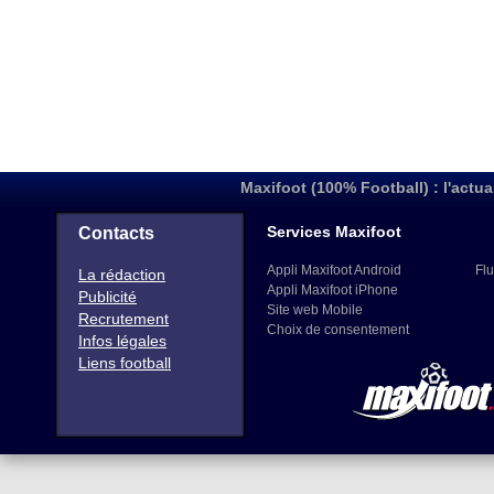
Maxifoot (100% Football) : l'actua
Services Maxifoot
Contacts
Appli Maxifoot Android
Flu
La rédaction
Appli Maxifoot iPhone
Publicité
Site web Mobile
Recrutement
Choix de consentement
Infos légales
Liens football