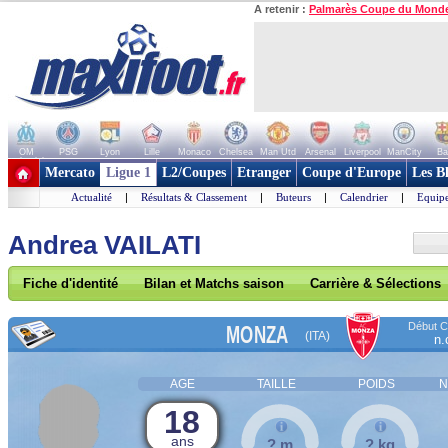
A retenir :
Palmarès Coupe du Mond
OM
PSG
Lyon
Lille
Monaco
Chelsea
Man Utd
Arsenal
Liverpool
ManCity
Ba
+ de clubs
Mercato
Ligue 1
L2/Coupes
Etranger
Coupe d'Europe
Les B
Actualité
|
Résultats & Classement
|
Buteurs
|
Calendrier
|
Equipe
Andrea VAILATI
Fiche d'identité
Bilan et Matchs saison
Carrière & Sélections
Début Co
MONZA
(ITA)
n.
AGE
TAILLE
POIDS
N
18
ans
? m
? kg