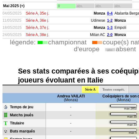
Mai 2025 (+)
0
abs.
abs.
abs.
04/05/2025
Série A, 35e j.
Monza
0-4
Atalanta Ber
11/05/2025
Série A, 36e j.
Udinese
1-2
Monza
18/05/2025
Série A, 37e j.
Monza
1-3
Empoli
24/05/2025
Série A, 38e j.
Milan AC
2-0
Monza
légende:
championnat
coupe(s) na
d'europe
absent
abs.
Ses stats comparées à ses coéquipi
joueurs évoluant en Italie
Série A
Toutes compét.
Andrea VAILATI
Coéquipiers de son 
(Monza)
(Monza)
Temps de jeu
-
max:2852
Matchs joués
-
max:35
T
Titulaire
-
max:33
Buts marqués
-
max:5