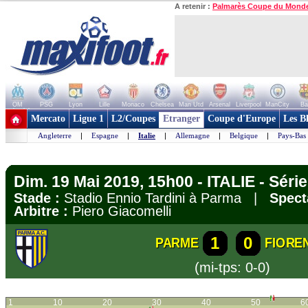
A retenir :
Palmarès Coupe du Mond
OM
PSG
Lyon
Lille
Monaco
Chelsea
Man Utd
Arsenal
Liverpool
ManCity
Ba
+ de clubs
Mercato
Ligue 1
L2/Coupes
Etranger
Coupe d'Europe
Les B
Angleterre
|
Espagne
|
Italie
|
Allemagne
|
Belgique
|
Pays-Bas
Dim. 19 Mai 2019, 15h00 - ITALIE - Série
Stade :
Stadio Ennio Tardini à Parma |
Spect
Arbitre :
Piero Giacomelli
1
0
PARME
FIORE
(mi-tps: 0-0)
1
10
20
30
40
50
6