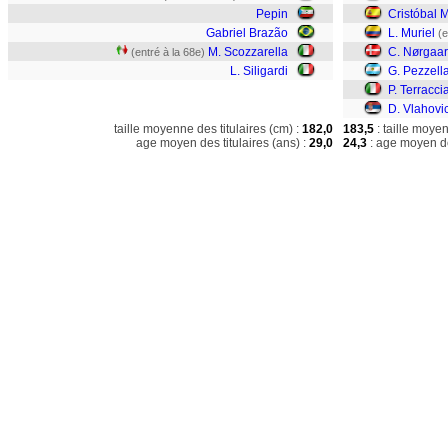
Pepin
Cristóbal M
Gabriel Brazão
L. Muriel
(e
M. Scozzarella
C. Nørgaa
(entré à la 68e)
L. Siligardi
G. Pezzell
P. Terracci
D. Vlahovi
taille moyenne des titulaires (cm) :
182,0
183,5
: taille moye
age moyen des titulaires (ans) :
29,0
24,3
: age moyen de