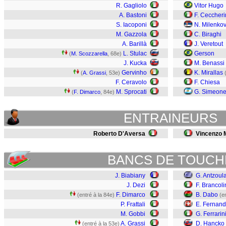
R. Gagliolo
Vitor Hugo
A. Bastoni
F. Ceccheri
S. Iacoponi
N. Milenkov
M. Gazzola
C. Biraghi
A. Barillà
J. Veretout
L. Stulac
Gerson
(
M. Scozzarella
, 68e)
J. Kucka
M. Benassi
Gervinho
K. Mirallas
(
A. Grassi
, 53e)
F. Ceravolo
F. Chiesa
M. Sprocati
G. Simeon
(
F. Dimarco
, 84e)
ENTRAINEURS
Roberto D'Aversa
Vincenzo 
BANCS DE TOUCH
J. Biabiany
G. Antzoul
J. Dezi
F. Brancoli
F. Dimarco
B. Dabo
(entré à la 84e)
(e
P. Frattali
E. Fernan
M. Gobbi
G. Ferrarin
A. Grassi
D. Hancko
(entré à la 53e)