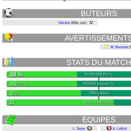
BUTEURS
Gerson
(80e, csc)
AVERTISSEMENT
M. Benassi
(
STATS DU MATC
38 %
POSSESSION
(%)
312
PASSES
(réussies %)
(75 %)
12
TIRS
(cadrés)
(3)
21
FAUTES SUBIES
EQUIPES
L. Sepe
A. Lafont